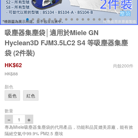
吸塵器集塵袋│適用於Miele GN
Hyclean3D FJM3.5LC2 S4 等吸塵器集塵
袋 (2件裝)
HK$
62
尚餘
200
件
HK$
88
顏色
藍色
紅色
數量
－
＋
1
專為Miele吸塵器集塵袋的代 用產品，功能和品質媲美原廠，能有效
隔絕空氣中99.9% PM2.5 塵埃