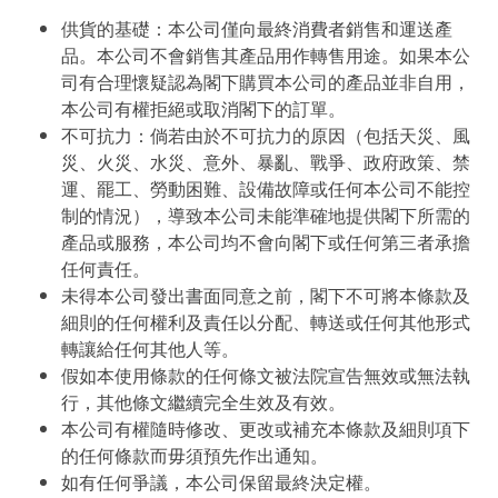
供貨的基礎：本公司僅向最終消費者銷售和運送產
品。本公司不會銷售其產品用作轉售用途。如果本公
司有合理懷疑認為閣下購買本公司的產品並非自用，
本公司有權拒絕或取消閣下的訂單。
不可抗力：倘若由於不可抗力的原因（包括天災、風
災、火災、水災、意外、暴亂、戰爭、政府政策、禁
運、罷工、勞動困難、設備故障或任何本公司不能控
制的情況），導致本公司未能準確地提供閣下所需的
產品或服務，本公司均不會向閣下或任何第三者承擔
任何責任。
未得本公司發出書面同意之前，閣下不可將本條款及
細則的任何權利及責任以分配、轉送或任何其他形式
轉讓給任何其他人等。
假如本使用條款的任何條文被法院宣告無效或無法執
行，其他條文繼續完全生效及有效。
本公司有權隨時修改、更改或補充本條款及細則項下
的任何條款而毋須預先作出通知。
如有任何爭議，本公司保留最終決定權。