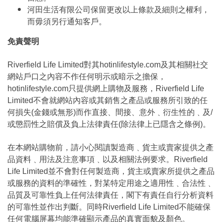
河田生活有限公司保留更改以上條款及細則之權利，
而毋須另行通知客戶。
免責聲明
Riverfield Life Limited對其hotinlifestyle.com及其相關社交
網站戶口之內容不作任何明示或暗示之擔保，
hotinlifestyle.com只提供網上購物及服務，Riverfield Life
Limited不會就網站內容或其銷售之產品或服務所引致的任
何損失(金錢或無形)而作直接、間接、意外﹑衍生性的﹑及/
或懲罰性之賠償及負上法律責任(除法律上已隱含之條例)。
在本網站購物前，請小心閱讀製造商﹑貨主或賣家提供之產
品資料﹑用法及注意事項﹑以及相關法例要求。Riverfield
Life Limited並不會對任何製造商，貨主或賣家所提供之產品
或服務的資料的準確性，對某特定用途之適用性﹑合法性﹑
品質及可靠性負上任何法律責任，閣下有責任自行分析資料
的可靠性並作出判斷。同時Riverfield Life Limited不能確保
任何電腦屏幕均能準確顯示產品的真實面貌及顏色。