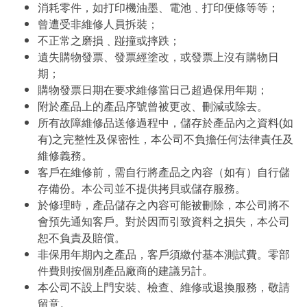
消耗零件，如打印機油墨、電池﹑打印便條等等；
曾遭受非維修人員拆裝；
不正常之磨損﹑踫撞或摔跌；
遺失購物發票、發票經塗改，或發票上沒有購物日
期；
購物發票日期在要求維修當日己超過保用年期；
附於產品上的產品序號曾被更改、刪減或除去。
所有故障維修品送修過程中，儲存於產品內之資料(如
有)之完整性及保密性，本公司不負擔任何法律責任及
維修義務。
客戶在維修前，需自行將產品之內容（如有）自行儲
存備份。本公司並不提供拷貝或儲存服務。
於修理時，產品儲存之內容可能被刪除，本公司將不
會預先通知客戶。對於因而引致資料之損失，本公司
恕不負責及賠償。
非保用年期內之產品，客戶須繳付基本測試費。零部
件費則按個別產品廠商的建議另計。
本公司不設上門安裝、檢查、維修或退換服務，敬請
留意。