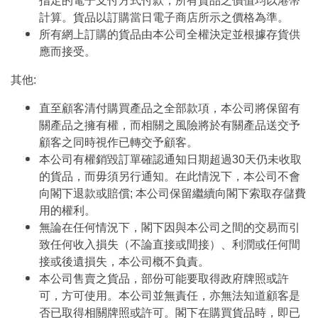
指定的電子支付方式付款，所有貨品之價值均以港幣
計算。貨品以訂購當日電子商店所示之價格為準。
所有網上訂購的貨品由本公司全權決定並根據存貨供
應而接受。
其他:
直至顧客清付購買產品之全部款項，本公司將保留有
關產品之擁有權，而相關之風險將於有關產品送交予
顧客之同時視作已轉交予顧客。
本公司有權銷毀訂單確認通知日期超過30天仍未收取
的貨品，而毋須另行通知。在此情況下，本公司不會
向閣下退款或賠償; 本公司保留繼續向閣下索取存儲費
用的權利。
無論在任何情況下，閣下因與本公司之間的交易而引
致任何收入損失（不論直接或間接）、利潤或任何間
接或後遺損失，本公司概不負責。
本公司售賣之貨品，部份可能要取得政府牌照或許
可，方可使用。本公司並無責任，亦無法知道顧客是
否已取得相關牌照或許可。閣下在購買貨品時，即已