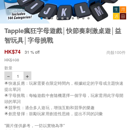
Tapple瘋狂字母遊戲│快節奏刺激桌遊│益
智玩具│字母挑戰
HK$
74
31 % off
尚餘
100
件
HK$
108
數量
－
＋
1
🌟快速反應：玩家需要在限定時間內，根據給定的字母或主題快速
提出單詞
🌟字母挑戰：每輪遊戲中會隨機選擇一個字母，玩家需用此字母開
頭的單詞
🌟競爭性：適合多人遊玩，增強互動和競爭的樂趣
🌟創意發揮：鼓勵玩家用創造性思維，提出不同的詞彙
*圖片僅供參考，一切以實物為準*