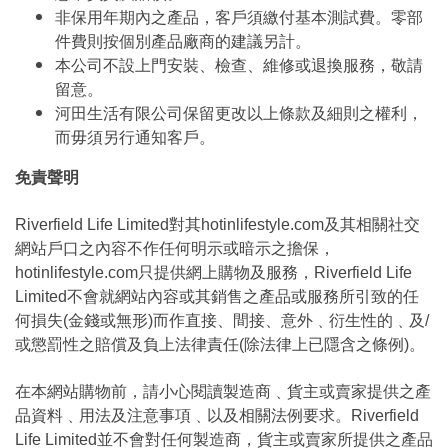
非保用年期內之產品，客戶須繳付基本測試費。零部
件費則按個別產品廠商的建議另計。
本公司不設上門安裝、檢查、維修或退換服務，敬請
留意。
河田生活有限公司保留更改以上條款及細則之權利，
而毋須另行通知客戶。
免責聲明
Riverfield Life Limited對其hotinlifestyle.com及其相關社交
網站戶口之內容不作任何明示或暗示之擔保，
hotinlifestyle.com只提供網上購物及服務，Riverfield Life
Limited不會就網站內容或其銷售之產品或服務所引致的任
何損失(金錢或無形)而作直接、間接、意外﹑衍生性的﹑及/
或懲罰性之賠償及負上法律責任(除法律上已隱含之條例)。
在本網站購物前，請小心閱讀製造商﹑貨主或賣家提供之產
品資料﹑用法及注意事項﹑以及相關法例要求。Riverfield
Life Limited並不會對任何製造商，貨主或賣家所提供之產品