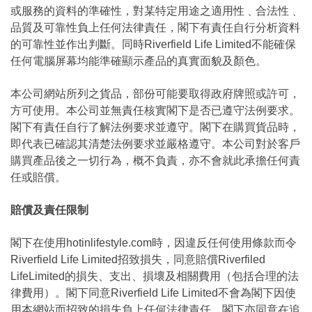
或服務的資料的準確性，對某特定用途之適用性﹑合法性﹑
品質及可靠性負上任何法律責任，閣下有責任自行分析資料
的可靠性並作出判斷。同時Riverfield Life Limited不能確保
任何電腦屏幕均能準確顯示產品的真實面貌及顏色。
本公司網站所列之貨品，部份可能要取得政府牌照或許可，
方可使用。本公司並無責任核實閣下是否已遵守法例要求。
閣下有責任自行了解法例要求並遵守。閣下在購買貨品時，
即代表已確認其清楚法例要求並嚴格遵守。本公司對於客戶
購買產品後之一切行為，概不負責，亦不會就此承擔任何責
任或賠償。
賠償及責任限制
閣下在使用hotinlifestyle.com時，因違反任何使用條款而令
Riverfield Life Limited招致損失，同意賠償Riverfiled
LifeLimited的損失、支出、損壞及相關費用（包括合理的法
律費用）。閣下同意Riverfield Life Limited不會為閣下因使
用本網站而招致的損失負上任何法律責任，閣下亦同意在追