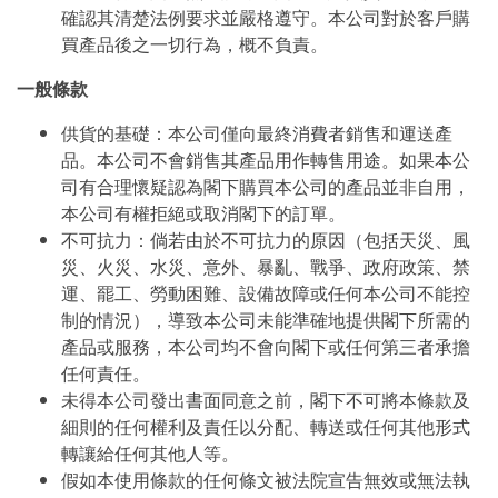
確認其清楚法例要求並嚴格遵守。本公司對於客戶購
買產品後之一切行為，概不負責。
一般條款
供貨的基礎：本公司僅向最終消費者銷售和運送產
品。本公司不會銷售其產品用作轉售用途。如果本公
司有合理懷疑認為閣下購買本公司的產品並非自用，
本公司有權拒絕或取消閣下的訂單。
不可抗力：倘若由於不可抗力的原因（包括天災、風
災、火災、水災、意外、暴亂、戰爭、政府政策、禁
運、罷工、勞動困難、設備故障或任何本公司不能控
制的情況），導致本公司未能準確地提供閣下所需的
產品或服務，本公司均不會向閣下或任何第三者承擔
任何責任。
未得本公司發出書面同意之前，閣下不可將本條款及
細則的任何權利及責任以分配、轉送或任何其他形式
轉讓給任何其他人等。
假如本使用條款的任何條文被法院宣告無效或無法執