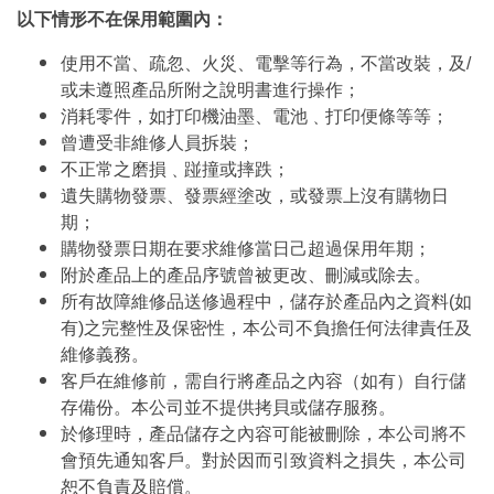
以下情形不在保用範圍內：
使用不當、疏忽、火災、電擊等行為，不當改裝，及/
或未遵照產品所附之說明書進行操作；
消耗零件，如打印機油墨、電池﹑打印便條等等；
曾遭受非維修人員拆裝；
不正常之磨損﹑踫撞或摔跌；
遺失購物發票、發票經塗改，或發票上沒有購物日
期；
購物發票日期在要求維修當日己超過保用年期；
附於產品上的產品序號曾被更改、刪減或除去。
所有故障維修品送修過程中，儲存於產品內之資料(如
有)之完整性及保密性，本公司不負擔任何法律責任及
維修義務。
客戶在維修前，需自行將產品之內容（如有）自行儲
存備份。本公司並不提供拷貝或儲存服務。
於修理時，產品儲存之內容可能被刪除，本公司將不
會預先通知客戶。對於因而引致資料之損失，本公司
恕不負責及賠償。