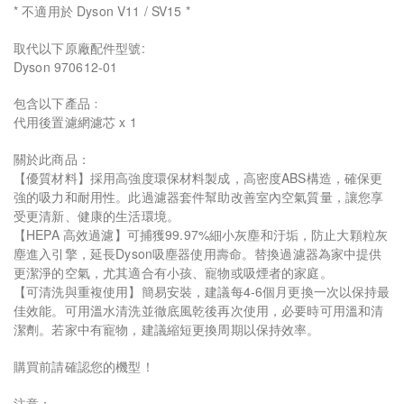
* 不適用於 Dyson V11 / SV15 *
取代以下原廠配件型號:
Dyson 970612-01
包含以下產品﹕
代用後置濾網濾芯 x 1
關於此商品：
【優質材料】採用高強度環保材料製成，高密度ABS構造，確保更
強的吸力和耐用性。此過濾器套件幫助改善室內空氣質量，讓您享
受更清新、健康的生活環境。
【HEPA 高效過濾】可捕獲99.97%細小灰塵和汙垢，防止大顆粒灰
塵進入引擎，延長Dyson吸塵器使用壽命。替換過濾器為家中提供
更潔淨的空氣，尤其適合有小孩、寵物或吸煙者的家庭。
【可清洗與重複使用】簡易安裝，建議每4-6個月更換一次以保持最
佳效能。可用溫水清洗並徹底風乾後再次使用，必要時可用溫和清
潔劑。若家中有寵物，建議縮短更換周期以保持效率。
購買前請確認您的機型！
注意：