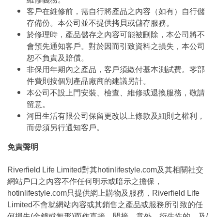
客戶在維修前，需自行將產品之內容（如有）自行儲
存備份。本公司並不提供拷貝或儲存服務。
於修理時，產品儲存之內容可能被刪除，本公司將不
會預先通知客戶。對於因而引致資料之損失，本公司
恕不負責及賠償。
非保用年期內之產品，客戶須繳付基本測試費。零部
件費則按個別產品廠商的建議另計。
本公司不設上門安裝、檢查、維修或退換服務，敬請
留意。
河田生活有限公司保留更改以上條款及細則之權利，
而毋須另行通知客戶。
免責聲明
Riverfield Life Limited對其hotinlifestyle.com及其相關社交
網站戶口之內容不作任何明示或暗示之擔保，
hotinlifestyle.com只提供網上購物及服務，Riverfield Life
Limited不會就網站內容或其銷售之產品或服務所引致的任
何損失(金錢或無形)而作直接、間接、意外﹑衍生性的﹑及/