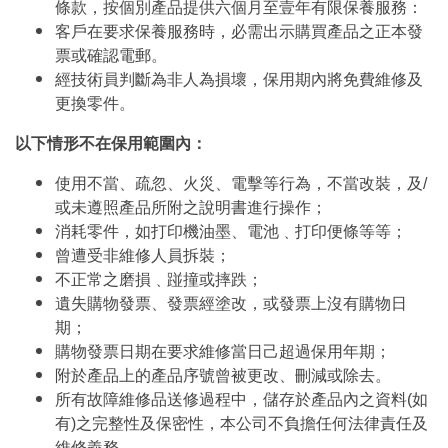
條款，按個別產品提供六個月至壹年有限保養服務：
客戶在要求保養服務時，必需出示購買產品之正本發
票或確認電郵。
經技術員判斷為非人為損壞，保用期內將免費維修及
更換零件。
以下情形不在保用範圍內：
使用不當、疏忽、火災、電擊等行為，不當改裝，及/
或未遵照產品所附之說明書進行操作；
消耗零件，如打印機油墨、電池﹑打印便條等等；
曾遭受非維修人員拆裝；
不正常之磨損﹑踫撞或摔跌；
遺失購物發票、發票經塗改，或發票上沒有購物日
期；
購物發票日期在要求維修當日己超過保用年期；
附於產品上的產品序號曾被更改、刪減或除去。
所有故障維修品送修過程中，儲存於產品內之資料(如
有)之完整性及保密性，本公司不負擔任何法律責任及
維修義務。