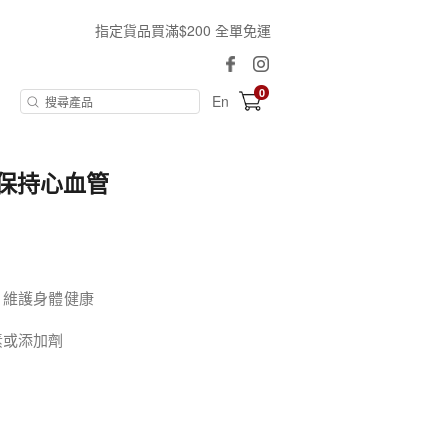
指定貨品買滿$200 全單免運
0
En
)│保持心血管
，維護身體健康
素或添加劑