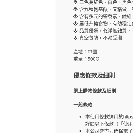
🌟 三色為紅色、白色、黑色
🌟 含九種氨基酸，又稱做
🌟 含有多元的營養素、纖
🌟 屬低升糖食物，有助穩定
🌟 品質優選，乾淨無雜質
🌟 真空包裝，不易受潮
產地：中國
重量：500G
優惠條款及細則
網上購物條款及細則
一般條款
本使用條款適用於https
詳閱以下條款（「使用
本公司會盡力確保電子