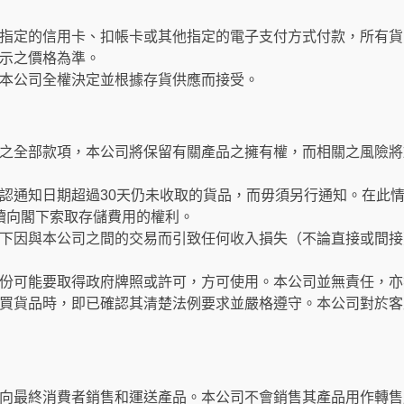
指定的信用卡、扣帳卡或其他指定的電子支付方式付款，所有貨
示之價格為準。
本公司全權決定並根據存貨供應而接受。
之全部款項，本公司將保留有關產品之擁有權，而相關之風險將
認通知日期超過30天仍未收取的貨品，而毋須另行通知。在此
繼續向閣下索取存儲費用的權利。
下因與本公司之間的交易而引致任何收入損失（不論直接或間接
份可能要取得政府牌照或許可，方可使用。本公司並無責任，亦
買貨品時，即已確認其清楚法例要求並嚴格遵守。本公司對於客
向最終消費者銷售和運送產品。本公司不會銷售其產品用作轉售