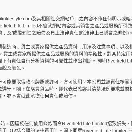
ted對其hotinlifestyle.com及其相關社交網站戶口之內容不作任何明示或暗示之
field Life Limited不會就網站內容或其銷售之產品或服務
﹑及/或懲罰性之賠償及負上法律責任(除法律上已隱含之條例)
造商﹑貨主或賣家提供之產品資料﹑用法及注意事項﹑以及相關法例要求。
製造商，貨主或賣家所提供之產品或服務的資料的準確性，對某特定
責任自行分析資料的可靠性並作出判斷。同時Riverfield Life
面貌及顏色。
份可能要取得政府牌照或許可，方可使用。本公司並無責任核實
並遵守。閣下在購買貨品時，即代表已確認其清楚法例要求並嚴
責，亦不會就此承擔任何責任或賠償。
om時，因違反任何使用條款而令Riverfield Life Limited招致損失，同意賠
包括合理的法律費用）。閣下同意Riverfield Life Limi