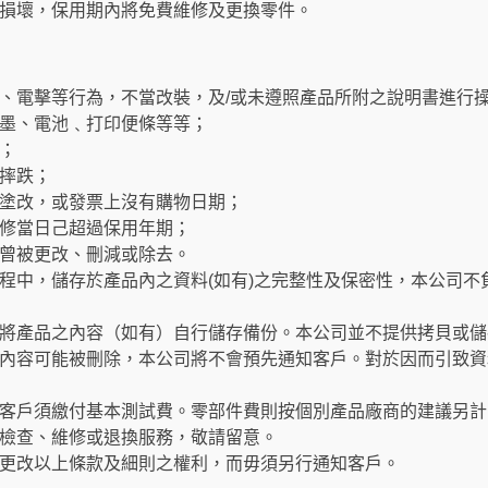
損壞，保用期內將免費維修及更換零件。
、電擊等行為，不當改裝，及/或未遵照產品所附之說明書進行
墨、電池﹑打印便條等等；
；
摔跌；
塗改，或發票上沒有購物日期；
修當日己超過保用年期；
曾被更改、刪減或除去。
程中，儲存於產品內之資料(如有)之完整性及保密性，本公司不
將產品之內容（如有）自行儲存備份。本公司並不提供拷貝或儲
內容可能被刪除，本公司將不會預先通知客戶。對於因而引致資
客戶須繳付基本測試費。零部件費則按個別產品廠商的建議另計
檢查、維修或退換服務，敬請留意。
更改以上條款及細則之權利，而毋須另行通知客戶。