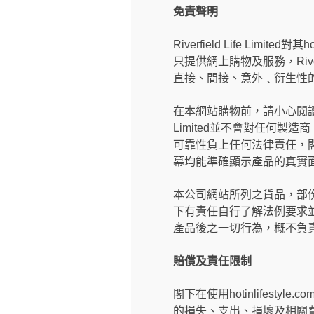
免責聲明
Riverfield Life Limi
只提供網上購物及服務，River
直接、間接、意外﹑衍生性的
在本網站購物前，請小心閱讀製
Limited並不會對任何
可靠性負上任何法律責任，閣下有
幕均能準確顯示產品的真實
本公司網站所列之貨品，部
下有責任自行了解法例要求
產品後之一切行為，概不負
賠償及責任限制
閣下在使用hotinlifestyle.c
的損失、支出、損壞及相關費用（