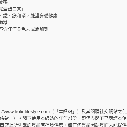
藜麥
「完全蛋白質」
維、鐵、鎂和磷，維護身體健康
血糖
，不含任何染色素或添加劑
://www.hotinlifestyle.com（「本網站」）及其關聯社
條款」）。閣下使用本網站的任何部份，即代表閣下已閱讀本使
商店上所列載的貨品有存貨供應。如任何貨品因缺貨而未能提供