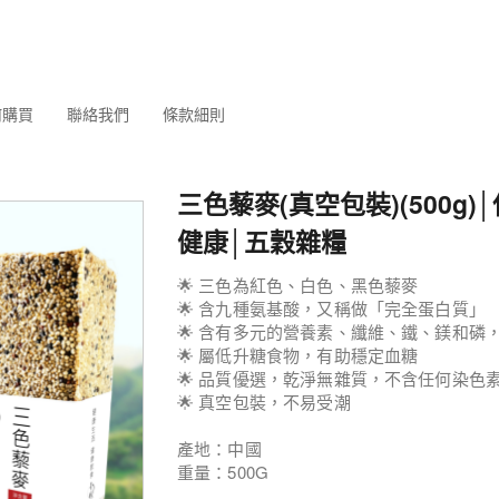
何購買
聯絡我們
條款細則
三色藜麥(真空包裝)(500g
健康│五穀雜糧
🌟 三色為紅色、白色、黑色藜麥
🌟 含九種氨基酸，又稱做「完全蛋白質」
🌟 含有多元的營養素、纖維、鐵、鎂和磷
🌟 屬低升糖食物，有助穩定血糖
🌟 品質優選，乾淨無雜質，不含任何染色
🌟 真空包裝，不易受潮
產地：中國
重量：500G