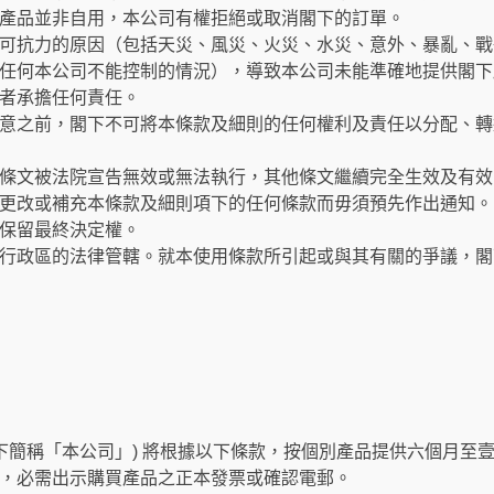
產品並非自用，本公司有權拒絕或取消閣下的訂單。
可抗力的原因（包括天災、風災、火災、水災、意外、暴亂、戰
任何本公司不能控制的情況），導致本公司未能準確地提供閣下
者承擔任何責任。
意之前，閣下不可將本條款及細則的任何權利及責任以分配、轉
條文被法院宣告無效或無法執行，其他條文繼續完全生效及有效
更改或補充本條款及細則項下的任何條款而毋須預先作出通知。
保留最終決定權。
行政區的法律管轄。就本使用條款所引起或與其有關的爭議，閣
以下簡稱「本公司」) 將根據以下條款，按個別產品提供六個月至
，必需出示購買產品之正本發票或確認電郵。