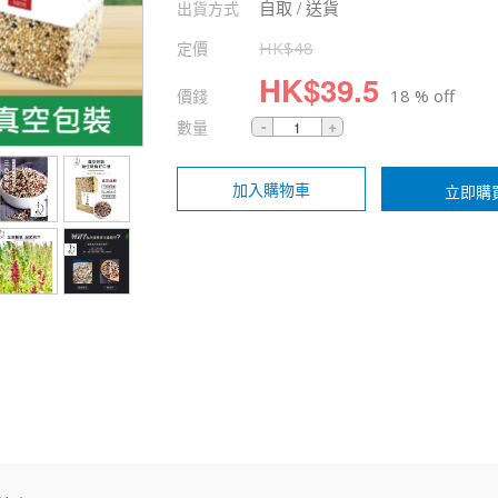
自取 / 送貨
出貨方式
定價
HK$
48
HK$
39.5
價錢
18 % off
數量
加入購物車
立即購