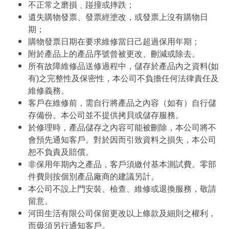
不正常之磨損﹑踫撞或摔跌；
遺失購物發票、發票經塗改，或發票上沒有購物日
期；
購物發票日期在要求維修當日己超過保用年期；
附於產品上的產品序號曾被更改、刪減或除去。
所有故障維修品送修過程中，儲存於產品內之資料(如
有)之完整性及保密性，本公司不負擔任何法律責任及
維修義務。
客戶在維修前，需自行將產品之內容（如有）自行儲
存備份。本公司並不提供拷貝或儲存服務。
於修理時，產品儲存之內容可能被刪除，本公司將不
會預先通知客戶。對於因而引致資料之損失，本公司
恕不負責及賠償。
非保用年期內之產品，客戶須繳付基本測試費。零部
件費則按個別產品廠商的建議另計。
本公司不設上門安裝、檢查、維修或退換服務，敬請
留意。
河田生活有限公司保留更改以上條款及細則之權利，
而毋須另行通知客戶。