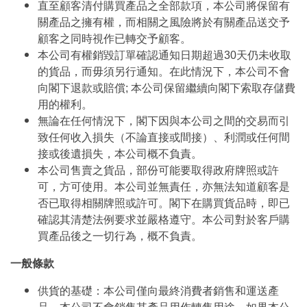
直至顧客清付購買產品之全部款項，本公司將保留有
關產品之擁有權，而相關之風險將於有關產品送交予
顧客之同時視作已轉交予顧客。
本公司有權銷毀訂單確認通知日期超過30天仍未收取
的貨品，而毋須另行通知。在此情況下，本公司不會
向閣下退款或賠償; 本公司保留繼續向閣下索取存儲費
用的權利。
無論在任何情況下，閣下因與本公司之間的交易而引
致任何收入損失（不論直接或間接）、利潤或任何間
接或後遺損失，本公司概不負責。
本公司售賣之貨品，部份可能要取得政府牌照或許
可，方可使用。本公司並無責任，亦無法知道顧客是
否已取得相關牌照或許可。閣下在購買貨品時，即已
確認其清楚法例要求並嚴格遵守。本公司對於客戶購
買產品後之一切行為，概不負責。
一般條款
供貨的基礎：本公司僅向最終消費者銷售和運送產