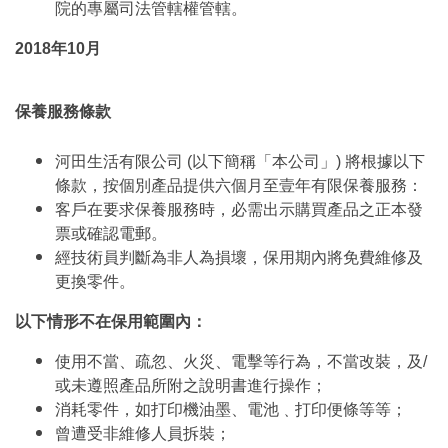
院的專屬司法管轄權管轄。
2018年10月
保養服務條款
河田生活有限公司 (以下簡稱「本公司」) 將根據以下
條款，按個別產品提供六個月至壹年有限保養服務：
客戶在要求保養服務時，必需出示購買產品之正本發
票或確認電郵。
經技術員判斷為非人為損壞，保用期內將免費維修及
更換零件。
以下情形不在保用範圍內：
使用不當、疏忽、火災、電擊等行為，不當改裝，及/
或未遵照產品所附之說明書進行操作；
消耗零件，如打印機油墨、電池﹑打印便條等等；
曾遭受非維修人員拆裝；