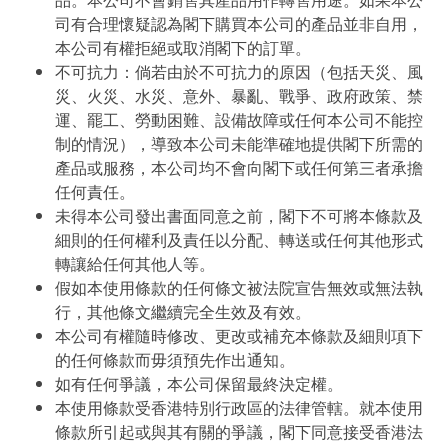
品。本公司不會銷售其產品用作轉售用途。如果本公
司有合理懷疑認為閣下購買本公司的產品並非自用，
本公司有權拒絕或取消閣下的訂單。
不可抗力：倘若由於不可抗力的原因（包括天災、風
災、火災、水災、意外、暴亂、戰爭、政府政策、禁
運、罷工、勞動困難、設備故障或任何本公司不能控
制的情況），導致本公司未能準確地提供閣下所需的
產品或服務，本公司均不會向閣下或任何第三者承擔
任何責任。
未得本公司發出書面同意之前，閣下不可將本條款及
細則的任何權利及責任以分配、轉送或任何其他形式
轉讓給任何其他人等。
假如本使用條款的任何條文被法院宣告無效或無法執
行，其他條文繼續完全生效及有效。
本公司有權隨時修改、更改或補充本條款及細則項下
的任何條款而毋須預先作出通知。
如有任何爭議，本公司保留最終決定權。
本使用條款受香港特別行政區的法律管轄。就本使用
條款所引起或與其有關的爭議，閣下同意接受香港法