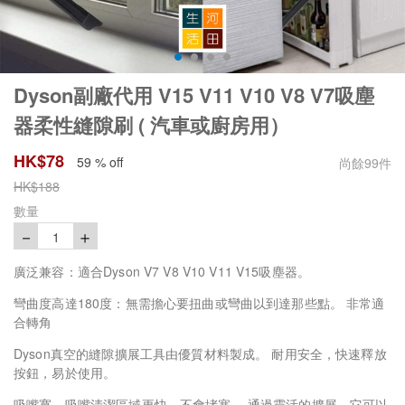
Dyson副廠代用 V15 V11 V10 V8 V7吸塵
器柔性縫隙刷 ( 汽車或廚房用）
HK$
78
59 % off
尚餘
99
件
HK$
188
數量
－
＋
1
廣泛兼容：適合Dyson V7 V8 V10 V11 V15吸塵器。
彎曲度高達180度：無需擔心要扭曲或彎曲以到達那些點。 非常適
合轉角
Dyson真空的縫隙擴展工具由優質材料製成。 耐用安全，快速釋放
按鈕，易於使用。
吸嘴寬，吸嘴清潔區域更快，不會堵塞。 通過靈活的擴展，它可以