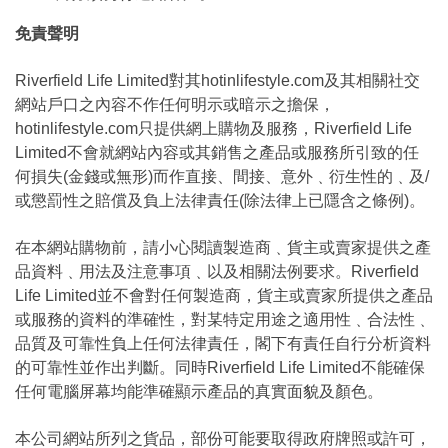
免責聲明
Riverfield Life Limited對其hotinlifestyle.com及其相關社交
網站戶口之內容不作任何明示或暗示之擔保，
hotinlifestyle.com只提供網上購物及服務，Riverfield Life
Limited不會就網站內容或其銷售之產品或服務所引致的任
何損失(金錢或無形)而作直接、間接、意外﹑衍生性的﹑及/
或懲罰性之賠償及負上法律責任(除法律上已隱含之條例)。
在本網站購物前，請小心閱讀製造商﹑貨主或賣家提供之產
品資料﹑用法及注意事項﹑以及相關法例要求。Riverfield
Life Limited並不會對任何製造商，貨主或賣家所提供之產品
或服務的資料的準確性，對某特定用途之適用性﹑合法性﹑
品質及可靠性負上任何法律責任，閣下有責任自行分析資料
的可靠性並作出判斷。同時Riverfield Life Limited不能確保
任何電腦屏幕均能準確顯示產品的真實面貌及顏色。
本公司網站所列之貨品，部份可能要取得政府牌照或許可，