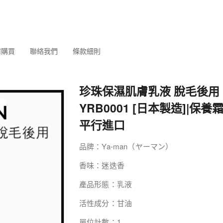
何購買
聯絡我們
條款細則
珍珠保濕肌膚乳液 脫毛後用 (1
YRB0001 [日本製造]|保養
平行進口
品牌：Ya-man（ヤーマン）
香味：迷迭香
產品形態：乳液
活性成分：甘油
單位計數：1