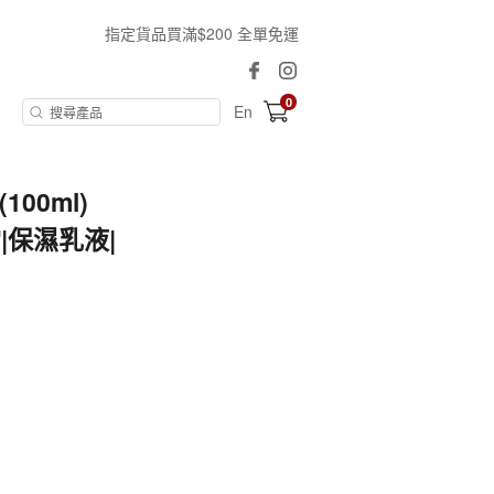
指定貨品買滿$200 全單免運
0
En
00ml)
霜|保濕乳液|