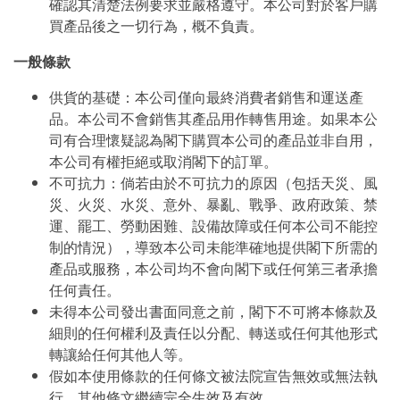
確認其清楚法例要求並嚴格遵守。本公司對於客戶購
買產品後之一切行為，概不負責。
一般條款
供貨的基礎：本公司僅向最終消費者銷售和運送產
品。本公司不會銷售其產品用作轉售用途。如果本公
司有合理懷疑認為閣下購買本公司的產品並非自用，
本公司有權拒絕或取消閣下的訂單。
不可抗力：倘若由於不可抗力的原因（包括天災、風
災、火災、水災、意外、暴亂、戰爭、政府政策、禁
運、罷工、勞動困難、設備故障或任何本公司不能控
制的情況），導致本公司未能準確地提供閣下所需的
產品或服務，本公司均不會向閣下或任何第三者承擔
任何責任。
未得本公司發出書面同意之前，閣下不可將本條款及
細則的任何權利及責任以分配、轉送或任何其他形式
轉讓給任何其他人等。
假如本使用條款的任何條文被法院宣告無效或無法執
行，其他條文繼續完全生效及有效。