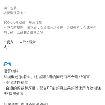
獨立包裝
確保潔淨及衞生
100%天然成份，無添加劑
不包含防腐劑，礦物油，石油成分活性劑，合成香料，合成著色
劑，矽，乙醇和合成聚合物
出貨方
自取 / 送貨
式 :
詳情
優質物料
絲綢般超微纖維，能滋潤肌膚的同時而不合造成傷害
- 高滲透性精華
- 合適的剪裁和厚度，配合RF射頻再生美頻機使用有效增強
RF保濕效果
深層清潔 (適用於導出模式)