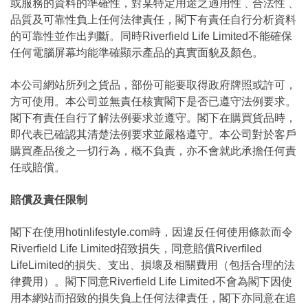
或服務的資料的準確性，對某特定用途之適用性﹑合法性﹑
品質及可靠性負上任何法律責任，閣下有責任自行分析資料
的可靠性並作出判斷。同時Riverfield Life Limited不能確保
任何電腦屏幕均能準確顯示產品的真實面貌及顏色。
本公司網站所列之貨品，部份可能要取得政府牌照或許可，
方可使用。本公司並無責任核實閣下是否已遵守法例要求。
閣下有責任自行了解法例要求並遵守。閣下在購買貨品時，
即代表已確認其清楚法例要求並嚴格遵守。本公司對於客戶
購買產品後之一切行為，概不負責，亦不會就此承擔任何責
任或賠償。
賠償及責任限制
閣下在使用hotinlifestyle.com時，因違反任何使用條款而令
Riverfield Life Limited招致損失，同意賠償Riverfiled
LifeLimited的損失、支出、損壞及相關費用（包括合理的法
律費用）。閣下同意Riverfield Life Limited不會為閣下因使
用本網站而招致的損失負上任何法律責任，閣下亦同意在追