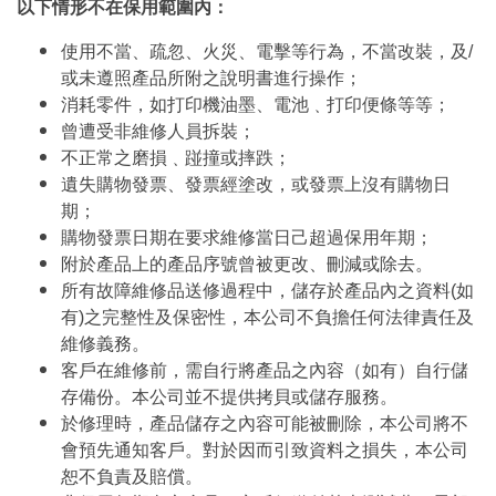
以下情形不在保用範圍內：
使用不當、疏忽、火災、電擊等行為，不當改裝，及/
或未遵照產品所附之說明書進行操作；
消耗零件，如打印機油墨、電池﹑打印便條等等；
曾遭受非維修人員拆裝；
不正常之磨損﹑踫撞或摔跌；
遺失購物發票、發票經塗改，或發票上沒有購物日
期；
購物發票日期在要求維修當日己超過保用年期；
附於產品上的產品序號曾被更改、刪減或除去。
所有故障維修品送修過程中，儲存於產品內之資料(如
有)之完整性及保密性，本公司不負擔任何法律責任及
維修義務。
客戶在維修前，需自行將產品之內容（如有）自行儲
存備份。本公司並不提供拷貝或儲存服務。
於修理時，產品儲存之內容可能被刪除，本公司將不
會預先通知客戶。對於因而引致資料之損失，本公司
恕不負責及賠償。