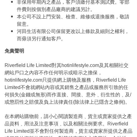
非保用年期內之產品，客戶須繳付基本測試費。零部
件費則按個別產品廠商的建議另計。
本公司不設上門安裝、檢查、維修或退換服務，敬請
留意。
河田生活有限公司保留更改以上條款及細則之權利，
而毋須另行通知客戶。
免責聲明
Riverfield Life Limited對其hotinlifestyle.com及其相關社交
網站戶口之內容不作任何明示或暗示之擔保，
hotinlifestyle.com只提供網上購物及服務，Riverfield Life
Limited不會就網站內容或其銷售之產品或服務所引致的任
何損失(金錢或無形)而作直接、間接、意外﹑衍生性的﹑及/
或懲罰性之賠償及負上法律責任(除法律上已隱含之條例)。
在本網站購物前，請小心閱讀製造商﹑貨主或賣家提供之產
品資料﹑用法及注意事項﹑以及相關法例要求。Riverfield
Life Limited並不會對任何製造商，貨主或賣家所提供之產品