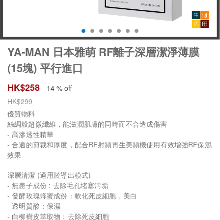
YA-MAN 日本雅萌 RF離子深層潔淨薄膜
(15塊) 平行進口
HK$
258
14 % off
HK$
299
優質物料
絲綢般超微纖維，能滋潤肌膚的同時而不合造成傷害
- 高滲透性精華
- 合適的剪裁和厚度，配合RF射頻再生美頻機使用有效增強RF保濕
效果
深層清潔 (適用於導出模式)
- 無患子成份 : 去除毛孔堵塞污垢
- 發酵玫瑰蜂蜜成份：軟化死皮細胞，美白
- 透明質酸：保濕
- 白柳樹皮萃取物：去除死皮細胞