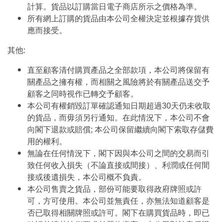
計算。貨品以訂購當日電子商店所示之價格為準。
所有網上訂購的貨品由本公司全權決定並根據存貨供
應而接受。
其他:
直至顧客清付購買產品之全部款項，本公司將保留有
關產品之擁有權，而相關之風險將於有關產品送交予
顧客之同時視作已轉交予顧客。
本公司有權銷毀訂單確認通知日期超過30天仍未收取
的貨品，而毋須另行通知。在此情況下，本公司不會
向閣下退款或賠償; 本公司保留繼續向閣下索取存儲費
用的權利。
無論在任何情況下，閣下因與本公司之間的交易而引
致任何收入損失（不論直接或間接）、利潤或任何間
接或後遺損失，本公司概不負責。
本公司售賣之貨品，部份可能要取得政府牌照或許
可，方可使用。本公司並無責任，亦無法知道顧客是
否已取得相關牌照或許可。閣下在購買貨品時，即已