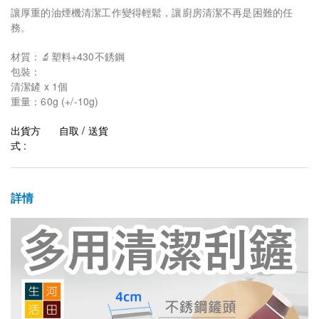
讓厚重的油煙機清潔工作變得輕鬆，讓廚房清潔不再是困難的任
務。
材質：🔬塑料+430不銹鋼
包裝：
清潔鏟 x 1個
重量：60g (+/-10g)
出貨方
自取 / 送貨
式 :
詳情