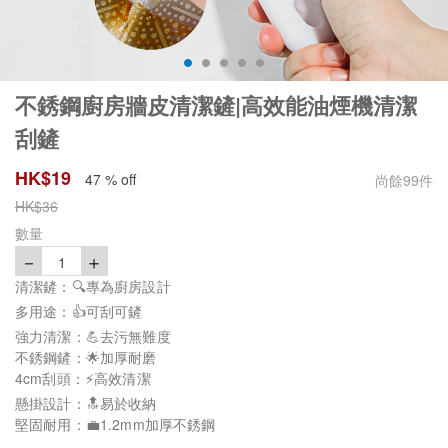
不銹鋼廚房牆皮清潔鏟|高效能油煙機清潔
刮鏟
HK$
19
47 % off
尚餘
99
件
HK$
36
數量
－
＋
1
清潔鏟：🔍專為廚房設計
多用途：👍可刮可鏟
強力清潔：💪去污無難度
不銹鋼鏟：🌟加厚耐磨
4cm刮頭：⚡高效清潔
懸掛設計：🔝易於收納
堅固耐用：💼1.2mm加厚不銹鋼