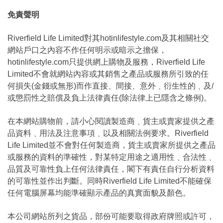
免責聲明
Riverfield Life Limited對其hotinlifestyle.com及其相關社交
網站戶口之內容不作任何明示或暗示之擔保，
hotinlifestyle.com只提供網上購物及服務，Riverfield Life
Limited不會就網站內容或其銷售之產品或服務所引致的任
何損失(金錢或無形)而作直接、間接、意外﹑衍生性的﹑及/
或懲罰性之賠償及負上法律責任(除法律上已隱含之條例)。
在本網站購物前，請小心閱讀製造商﹑貨主或賣家提供之產
品資料﹑用法及注意事項﹑以及相關法例要求。Riverfield
Life Limited並不會對任何製造商，貨主或賣家所提供之產品
或服務的資料的準確性，對某特定用途之適用性﹑合法性﹑
品質及可靠性負上任何法律責任，閣下有責任自行分析資料
的可靠性並作出判斷。同時Riverfield Life Limited不能確保
任何電腦屏幕均能準確顯示產品的真實面貌及顏色。
本公司網站所列之貨品，部份可能要取得政府牌照或許可，