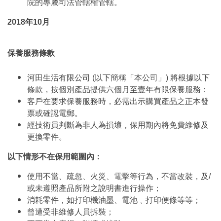
院的專屬司法管轄權管轄。
2018年10月
保養服務條款
河田生活有限公司 (以下簡稱「本公司」) 將根據以下
條款，按個別產品提供六個月至壹年有限保養服務：
客戶在要求保養服務時，必需出示購買產品之正本發
票或確認電郵。
經技術員判斷為非人為損壞，保用期內將免費維修及
更換零件。
以下情形不在保用範圍內：
使用不當、疏忽、火災、電擊等行為，不當改裝，及/
或未遵照產品所附之說明書進行操作；
消耗零件，如打印機油墨、電池﹑打印便條等等；
曾遭受非維修人員拆裝；