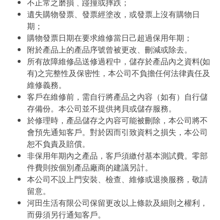
不正常之磨損﹑踫撞或摔跌；
遺失購物發票、發票經塗改，或發票上沒有購物日
期；
購物發票日期在要求維修當日己超過保用年期；
附於產品上的產品序號曾被更改、刪減或除去。
所有故障維修品送修過程中，儲存於產品內之資料(如
有)之完整性及保密性，本公司不負擔任何法律責任及
維修義務。
客戶在維修前，需自行將產品之內容（如有）自行儲
存備份。本公司並不提供拷貝或儲存服務。
於修理時，產品儲存之內容可能被刪除，本公司將不
會預先通知客戶。對於因而引致資料之損失，本公司
恕不負責及賠償。
非保用年期內之產品，客戶須繳付基本測試費。零部
件費則按個別產品廠商的建議另計。
本公司不設上門安裝、檢查、維修或退換服務，敬請
留意。
河田生活有限公司保留更改以上條款及細則之權利，
而毋須另行通知客戶。