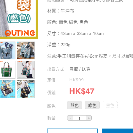
材質：牛津布
顏色
:
藍色
綠色
黑色
尺寸：
43cm x 33cm x 10cm
淨重：
220g
注意
:
手工測量存在
+/-2cm
誤差，尺寸以實
自取 / 送貨
出貨方式
定價
HK$
99
HK$
47
價錢
藍色
綠色
黑色
顏色
數量