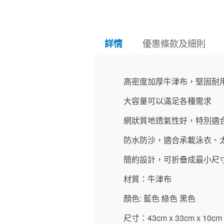
優惠條款及細則
詳情
高密度加厚牛津布，堅固耐
大容量可以滿足各種需求
網狀質地
透氣性好，特別適
防水防沙，適合承載泳衣、
簡約設計，可折疊成最小尺
材質：牛津布
顏色
:
藍色
綠色
黑色
尺寸：
43cm x 33cm x 10cm