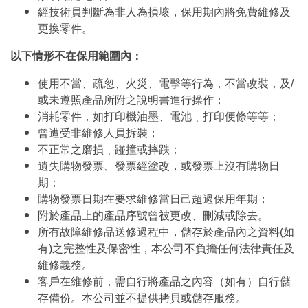
經技術員判斷為非人為損壞，保用期內將免費維修及
更換零件。
以下情形不在保用範圍內：
使用不當、疏忽、火災、電擊等行為，不當改裝，及/
或未遵照產品所附之說明書進行操作；
消耗零件，如打印機油墨、電池﹑打印便條等等；
曾遭受非維修人員拆裝；
不正常之磨損﹑踫撞或摔跌；
遺失購物發票、發票經塗改，或發票上沒有購物日
期；
購物發票日期在要求維修當日己超過保用年期；
附於產品上的產品序號曾被更改、刪減或除去。
所有故障維修品送修過程中，儲存於產品內之資料(如
有)之完整性及保密性，本公司不負擔任何法律責任及
維修義務。
客戶在維修前，需自行將產品之內容（如有）自行儲
存備份。本公司並不提供拷貝或儲存服務。