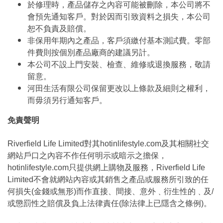
於修理時，產品儲存之內容可能被刪除，本公司將不
會預先通知客戶。對於因而引致資料之損失，本公司
恕不負責及賠償。
非保用年期內之產品，客戶須繳付基本測試費。零部
件費則按個別產品廠商的建議另計。
本公司不設上門安裝、檢查、維修或退換服務，敬請
留意。
河田生活有限公司保留更改以上條款及細則之權利，
而毋須另行通知客戶。
免責聲明
Riverfield Life Limited對其hotinlifestyle.com及其相關社交
網站戶口之內容不作任何明示或暗示之擔保，
hotinlifestyle.com只提供網上購物及服務，Riverfield Life
Limited不會就網站內容或其銷售之產品或服務所引致的任
何損失(金錢或無形)而作直接、間接、意外﹑衍生性的﹑及/
或懲罰性之賠償及負上法律責任(除法律上已隱含之條例)。