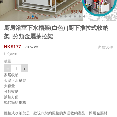
廚房浴室下水槽架(白色) |廚下推拉式收納
架 |分類金屬抽拉架
HK$
177
73 % off
尚餘
50
件
HK$
650
數量
－
＋
1
家居收納
金屬下水槽架
大容量
分類收納
抽拉方便
現代簡約風格
推拉式收納架是一款現代簡約風格的家居收納產品，採用金屬材