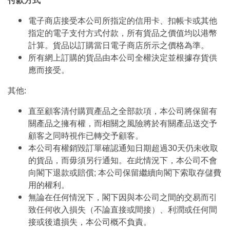
付款方式
電子商店接受本公司所指定的信用卡、扣帳卡或其他
指定的電子支付方式付款，所有貨品之價值均以港幣
計算。貨品以訂購當日電子商店所示之價格為準。
所有網上訂購的貨品由本公司全權決定並根據存貨供
應而接受。
其他:
直至顧客清付購買產品之全部款項，本公司將保留有
關產品之擁有權，而相關之風險將於有關產品送交予
顧客之同時視作已轉交予顧客。
本公司有權銷毀訂單確認通知日期超過30天仍未收取
的貨品，而毋須另行通知。在此情況下，本公司不會
向閣下退款或賠償; 本公司保留繼續向閣下索取存儲費
用的權利。
無論在任何情況下，閣下因與本公司之間的交易而引
致任何收入損失（不論直接或間接）、利潤或任何間
接或後遺損失，本公司概不負責。