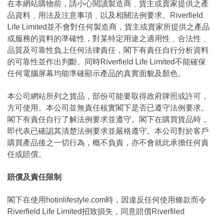
在本網站購物前，請小心閱讀製造商﹑貨主或賣家提供之產
品資料﹑用法及注意事項﹑以及相關法例要求。Riverfield
Life Limited並不會對任何製造商，貨主或賣家所提供之產品
或服務的資料的準確性，對某特定用途之適用性﹑合法性﹑
品質及可靠性負上任何法律責任，閣下有責任自行分析資料
的可靠性並作出判斷。同時Riverfield Life Limited不能確保
任何電腦屏幕均能準確顯示產品的真實面貌及顏色。
本公司網站所列之貨品，部份可能要取得政府牌照或許可，
方可使用。本公司並無責任核實閣下是否已遵守法例要求。
閣下有責任自行了解法例要求並遵守。閣下在購買貨品時，
即代表已確認其清楚法例要求並嚴格遵守。本公司對於客戶
購買產品後之一切行為，概不負責，亦不會就此承擔任何責
任或賠償。
賠償及責任限制
閣下在使用hotinlifestyle.com時，因違反任何使用條款而令
Riverfield Life Limited招致損失，同意賠償Riverfiled