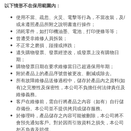
以下情形不在保用範圍內：
使用不當、疏忽、火災、電擊等行為，不當改裝，及/
或未遵照產品所附之說明書進行操作；
消耗零件，如打印機油墨、電池﹑打印便條等等；
曾遭受非維修人員拆裝；
不正常之磨損﹑踫撞或摔跌；
遺失購物發票、發票經塗改，或發票上沒有購物日
期；
購物發票日期在要求維修當日己超過保用年期；
附於產品上的產品序號曾被更改、刪減或除去。
所有故障維修品送修過程中，儲存於產品內之資料(如
有)之完整性及保密性，本公司不負擔任何法律責任及
維修義務。
客戶在維修前，需自行將產品之內容（如有）自行儲
存備份。本公司並不提供拷貝或儲存服務。
於修理時，產品儲存之內容可能被刪除，本公司將不
會預先通知客戶。對於因而引致資料之損失，本公司
恕不負責及賠償。