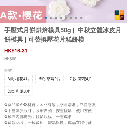
手壓式月餅烘焙模具50g | 中秋立體冰皮月
餅模具 | 可替換壓花片糕餅模
HK$
16
-
31
HK$
85
款式
A款-櫻花4片
B款-草莓2片
C款-荷花4片
D款-和風6片
✿食品級ABS材質，凹凸有致，紋理清𥇦，立體感強
✿手壓彈簧設計，收縮自如，按壓輕鬆，使用方便
✿模具內部拋光，輕鬆脫模，一壓成形
✿多款花片，一模多用，輕鬆拆換，成品立體可愛