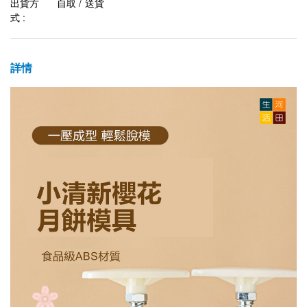
出貨方
自取 / 送貨
式 :
詳情