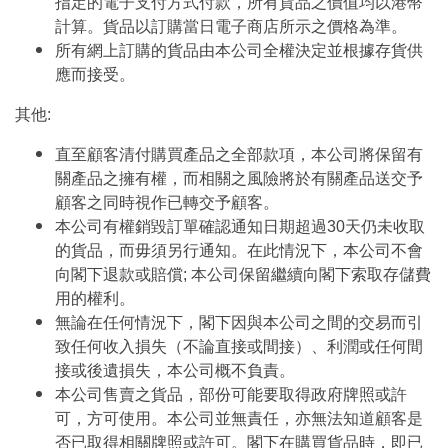
指定的電子支付方式付款，所有貨品之價值均以港幣
計算。貨品以訂購當日電子商店所示之價格為準。
所有網上訂購的貨品由本公司全權決定並根據存貨供
應而接受。
其他:
直至顧客清付購買產品之全部款項，本公司將保留有
關產品之擁有權，而相關之風險將於有關產品送交予
顧客之同時視作已轉交予顧客。
本公司有權銷毀訂單確認通知日期超過30天仍未收取
的貨品，而毋須另行通知。在此情況下，本公司不會
向閣下退款或賠償; 本公司保留繼續向閣下索取存儲費
用的權利。
無論在任何情況下，閣下因與本公司之間的交易而引
致任何收入損失（不論直接或間接）、利潤或任何間
接或後遺損失，本公司概不負責。
本公司售賣之貨品，部份可能要取得政府牌照或許
可，方可使用。本公司並無責任，亦無法知道顧客是
否已取得相關牌照或許可。閣下在購買貨品時，即已