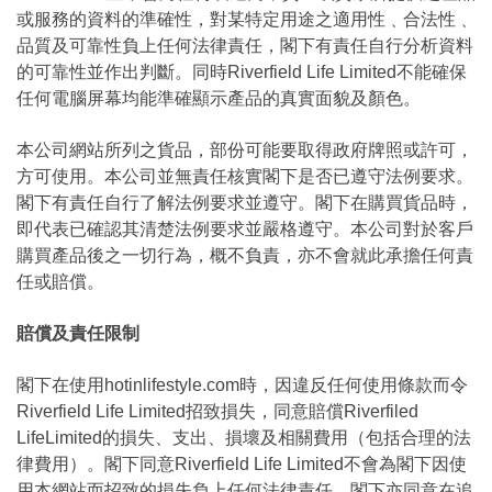
或服務的資料的準確性，對某特定用途之適用性﹑合法性﹑
品質及可靠性負上任何法律責任，閣下有責任自行分析資料
的可靠性並作出判斷。同時Riverfield Life Limited不能確保
任何電腦屏幕均能準確顯示產品的真實面貌及顏色。
本公司網站所列之貨品，部份可能要取得政府牌照或許可，
方可使用。本公司並無責任核實閣下是否已遵守法例要求。
閣下有責任自行了解法例要求並遵守。閣下在購買貨品時，
即代表已確認其清楚法例要求並嚴格遵守。本公司對於客戶
購買產品後之一切行為，概不負責，亦不會就此承擔任何責
任或賠償。
賠償及責任限制
閣下在使用hotinlifestyle.com時，因違反任何使用條款而令
Riverfield Life Limited招致損失，同意賠償Riverfiled
LifeLimited的損失、支出、損壞及相關費用（包括合理的法
律費用）。閣下同意Riverfield Life Limited不會為閣下因使
用本網站而招致的損失負上任何法律責任，閣下亦同意在追