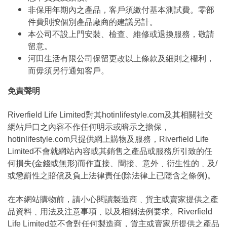
非保用年期內之產品，客戶須繳付基本測試費。零部
件費則按個別產品廠商的建議另計。
本公司不設上門安裝、檢查、維修或退換服務，敬請
留意。
河田生活有限公司保留更改以上條款及細則之權利，
而毋須另行通知客戶。
免責聲明
Riverfield Life Limited對其hotinlifestyle.com及其相關社交
網站戶口之內容不作任何明示或暗示之擔保，
hotinlifestyle.com只提供網上購物及服務，Riverfield Life
Limited不會就網站內容或其銷售之產品或服務所引致的任
何損失(金錢或無形)而作直接、間接、意外﹑衍生性的﹑及/
或懲罰性之賠償及負上法律責任(除法律上已隱含之條例)。
在本網站購物前，請小心閱讀製造商﹑貨主或賣家提供之產
品資料﹑用法及注意事項﹑以及相關法例要求。Riverfield
Life Limited並不會對任何製造商，貨主或賣家所提供之產品