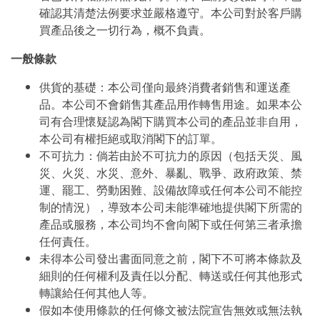
確認其清楚法例要求並嚴格遵守。本公司對於客戶購
買產品後之一切行為，概不負責。
一般條款
供貨的基礎：本公司僅向最終消費者銷售和運送產
品。本公司不會銷售其產品用作轉售用途。如果本公
司有合理懷疑認為閣下購買本公司的產品並非自用，
本公司有權拒絕或取消閣下的訂單。
不可抗力：倘若由於不可抗力的原因（包括天災、風
災、火災、水災、意外、暴亂、戰爭、政府政策、禁
運、罷工、勞動困難、設備故障或任何本公司不能控
制的情況），導致本公司未能準確地提供閣下所需的
產品或服務，本公司均不會向閣下或任何第三者承擔
任何責任。
未得本公司發出書面同意之前，閣下不可將本條款及
細則的任何權利及責任以分配、轉送或任何其他形式
轉讓給任何其他人等。
假如本使用條款的任何條文被法院宣告無效或無法執