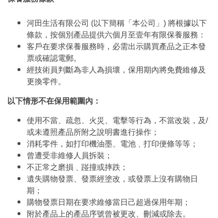
河田生活有限公司 (以下簡稱「本公司」) 將根據以下
條款，按個別產品提供六個月至壹年有限保養服務：
客戶在要求保養服務時，必需出示購買產品之正本發
票或確認電郵。
經技術員判斷為非人為損壞，保用期內將免費維修及
更換零件。
以下情形不在保用範圍內：
使用不當、疏忽、火災、電擊等行為，不當改裝，及/
或未遵照產品所附之說明書進行操作；
消耗零件，如打印機油墨、電池﹑打印便條等等；
曾遭受非維修人員拆裝；
不正常之磨損﹑踫撞或摔跌；
遺失購物發票、發票經塗改，或發票上沒有購物日
期；
購物發票日期在要求維修當日己超過保用年期；
附於產品上的產品序號曾被更改、刪減或除去。