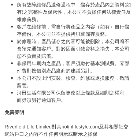
所有故障維修品送修過程中，儲存於產品內之資料(如
有)之完整性及保密性，本公司不負擔任何法律責任及
維修義務。
客戶在維修前，需自行將產品之內容（如有）自行儲
存備份。本公司並不提供拷貝或儲存服務。
於修理時，產品儲存之內容可能被刪除，本公司將不
會預先通知客戶。對於因而引致資料之損失，本公司
恕不負責及賠償。
非保用年期內之產品，客戶須繳付基本測試費。零部
件費則按個別產品廠商的建議另計。
本公司不設上門安裝、檢查、維修或退換服務，敬請
留意。
河田生活有限公司保留更改以上條款及細則之權利，
而毋須另行通知客戶。
免責聲明
Riverfield Life Limited對其hotinlifestyle.com及其相關社交
網站戶口之內容不作任何明示或暗示之擔保，