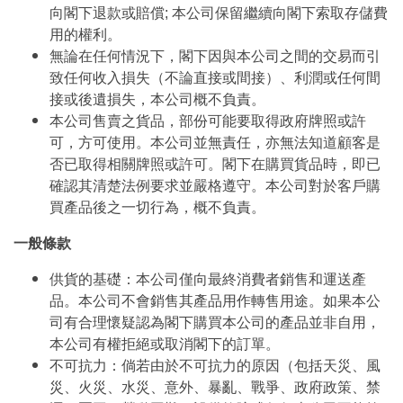
向閣下退款或賠償; 本公司保留繼續向閣下索取存儲費
用的權利。
無論在任何情況下，閣下因與本公司之間的交易而引
致任何收入損失（不論直接或間接）、利潤或任何間
接或後遺損失，本公司概不負責。
本公司售賣之貨品，部份可能要取得政府牌照或許
可，方可使用。本公司並無責任，亦無法知道顧客是
否已取得相關牌照或許可。閣下在購買貨品時，即已
確認其清楚法例要求並嚴格遵守。本公司對於客戶購
買產品後之一切行為，概不負責。
一般條款
供貨的基礎：本公司僅向最終消費者銷售和運送產
品。本公司不會銷售其產品用作轉售用途。如果本公
司有合理懷疑認為閣下購買本公司的產品並非自用，
本公司有權拒絕或取消閣下的訂單。
不可抗力：倘若由於不可抗力的原因（包括天災、風
災、火災、水災、意外、暴亂、戰爭、政府政策、禁