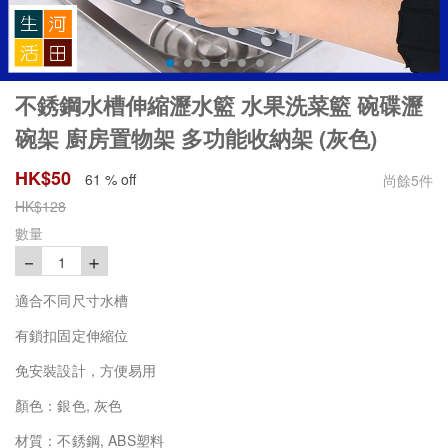
不銹鋼水槽伸縮瀝水籃 水果洗菜籃 碗碟瀝
碗架 廚房置物架 多功能收納架 (灰色)
HK$
50
61 % off
尚餘
5
件
HK$
128
數量
－
＋
1
適合不同尺寸水槽
有鎖扣固定伸縮位
免安裝設計，方便易用
顏色：銀色, 灰色
材質：不銹鋼, ABS塑料