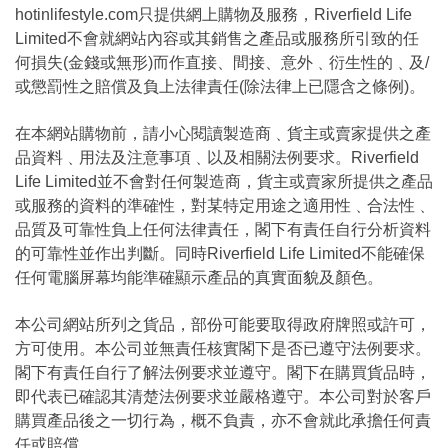
hotinlifestyle.com只提供網上購物及服務，Riverfield Life
Limited不會就網站內容或其銷售之產品或服務所引致的任
何損失(金錢或無形)而作直接、間接、意外﹑衍生性的﹑及/
或懲罰性之賠償及負上法律責任(除法律上已隱含之條例)。
在本網站購物前，請小心閱讀製造商﹑貨主或賣家提供之產
品資料﹑用法及注意事項﹑以及相關法例要求。Riverfield
Life Limited並不會對任何製造商，貨主或賣家所提供之產品
或服務的資料的準確性，對某特定用途之適用性﹑合法性﹑
品質及可靠性負上任何法律責任，閣下有責任自行分析資料
的可靠性並作出判斷。同時Riverfield Life Limited不能確保
任何電腦屏幕均能準確顯示產品的真實面貌及顏色。
本公司網站所列之貨品，部份可能要取得政府牌照或許可，
方可使用。本公司並無責任核實閣下是否已遵守法例要求。
閣下有責任自行了解法例要求並遵守。閣下在購買貨品時，
即代表已確認其清楚法例要求並嚴格遵守。本公司對於客戶
購買產品後之一切行為，概不負責，亦不會就此承擔任何責
任或賠償。