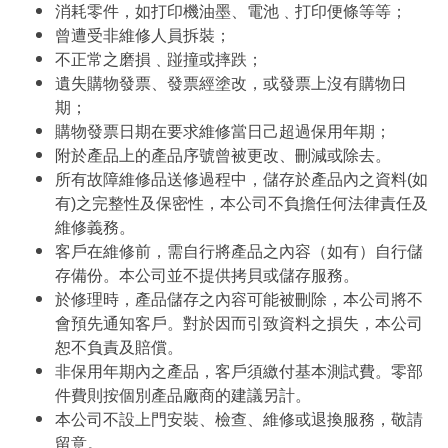
消耗零件，如打印機油墨、電池﹑打印便條等等；
曾遭受非維修人員拆裝；
不正常之磨損﹑踫撞或摔跌；
遺失購物發票、發票經塗改，或發票上沒有購物日
期；
購物發票日期在要求維修當日己超過保用年期；
附於產品上的產品序號曾被更改、刪減或除去。
所有故障維修品送修過程中，儲存於產品內之資料(如
有)之完整性及保密性，本公司不負擔任何法律責任及
維修義務。
客戶在維修前，需自行將產品之內容（如有）自行儲
存備份。本公司並不提供拷貝或儲存服務。
於修理時，產品儲存之內容可能被刪除，本公司將不
會預先通知客戶。對於因而引致資料之損失，本公司
恕不負責及賠償。
非保用年期內之產品，客戶須繳付基本測試費。零部
件費則按個別產品廠商的建議另計。
本公司不設上門安裝、檢查、維修或退換服務，敬請
留意。