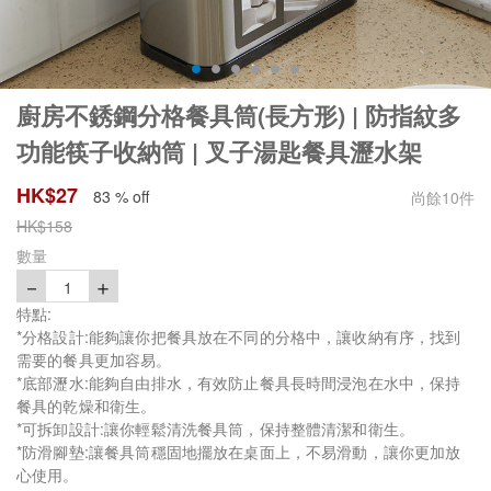
廚房不銹鋼分格餐具筒(長方形) | 防指紋多
功能筷子收納筒 | 叉子湯匙餐具瀝水架
HK$
27
83 % off
尚餘
10
件
HK$
158
數量
－
＋
1
特點:
*分格設計:能夠讓你把餐具放在不同的分格中，讓收納有序，找到
需要的餐具更加容易。
*底部瀝水:能夠自由排水，有效防止餐具長時間浸泡在水中，保持
餐具的乾燥和衛生。
*可拆卸設計:讓你輕鬆清洗餐具筒，保持整體清潔和衛生。
*防滑腳墊:讓餐具筒穩固地擺放在桌面上，不易滑動，讓你更加放
心使用。