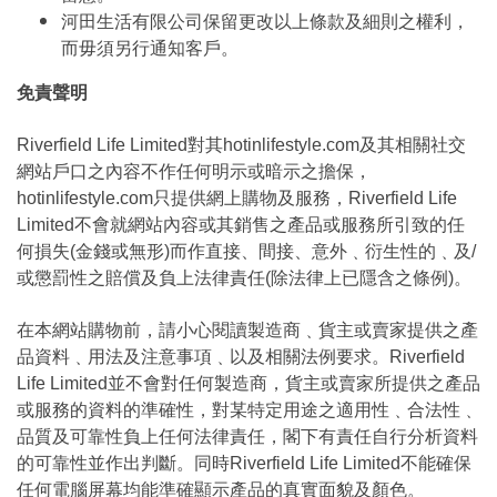
河田生活有限公司保留更改以上條款及細則之權利，
而毋須另行通知客戶。
免責聲明
Riverfield Life Limited對其hotinlifestyle.com及其相關社交
網站戶口之內容不作任何明示或暗示之擔保，
hotinlifestyle.com只提供網上購物及服務，Riverfield Life
Limited不會就網站內容或其銷售之產品或服務所引致的任
何損失(金錢或無形)而作直接、間接、意外﹑衍生性的﹑及/
或懲罰性之賠償及負上法律責任(除法律上已隱含之條例)。
在本網站購物前，請小心閱讀製造商﹑貨主或賣家提供之產
品資料﹑用法及注意事項﹑以及相關法例要求。Riverfield
Life Limited並不會對任何製造商，貨主或賣家所提供之產品
或服務的資料的準確性，對某特定用途之適用性﹑合法性﹑
品質及可靠性負上任何法律責任，閣下有責任自行分析資料
的可靠性並作出判斷。同時Riverfield Life Limited不能確保
任何電腦屏幕均能準確顯示產品的真實面貌及顏色。