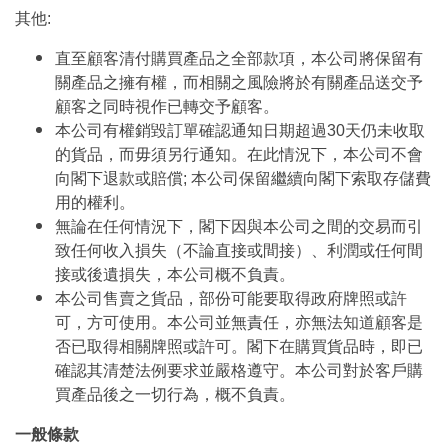
其他:
直至顧客清付購買產品之全部款項，本公司將保留有
關產品之擁有權，而相關之風險將於有關產品送交予
顧客之同時視作已轉交予顧客。
本公司有權銷毀訂單確認通知日期超過30天仍未收取
的貨品，而毋須另行通知。在此情況下，本公司不會
向閣下退款或賠償; 本公司保留繼續向閣下索取存儲費
用的權利。
無論在任何情況下，閣下因與本公司之間的交易而引
致任何收入損失（不論直接或間接）、利潤或任何間
接或後遺損失，本公司概不負責。
本公司售賣之貨品，部份可能要取得政府牌照或許
可，方可使用。本公司並無責任，亦無法知道顧客是
否已取得相關牌照或許可。閣下在購買貨品時，即已
確認其清楚法例要求並嚴格遵守。本公司對於客戶購
買產品後之一切行為，概不負責。
一般條款