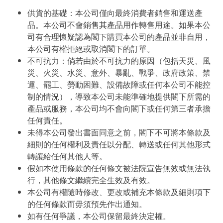
供貨的基礎：本公司僅向最終消費者銷售和運送產
品。本公司不會銷售其產品用作轉售用途。如果本公
司有合理懷疑認為閣下購買本公司的產品並非自用，
本公司有權拒絕或取消閣下的訂單。
不可抗力：倘若由於不可抗力的原因（包括天災、風
災、火災、水災、意外、暴亂、戰爭、政府政策、禁
運、罷工、勞動困難、設備故障或任何本公司不能控
制的情況），導致本公司未能準確地提供閣下所需的
產品或服務，本公司均不會向閣下或任何第三者承擔
任何責任。
未得本公司發出書面同意之前，閣下不可將本條款及
細則的任何權利及責任以分配、轉送或任何其他形式
轉讓給任何其他人等。
假如本使用條款的任何條文被法院宣告無效或無法執
行，其他條文繼續完全生效及有效。
本公司有權隨時修改、更改或補充本條款及細則項下
的任何條款而毋須預先作出通知。
如有任何爭議，本公司保留最終決定權。