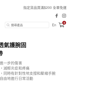
指定貨品買滿$200 全單免運
0
En
 透氣護腕固
帶
進一步的傷害
，減輕炎症和疼痛
，同時有針對性地支撐和壓縮手腕
自由地進行日常活動