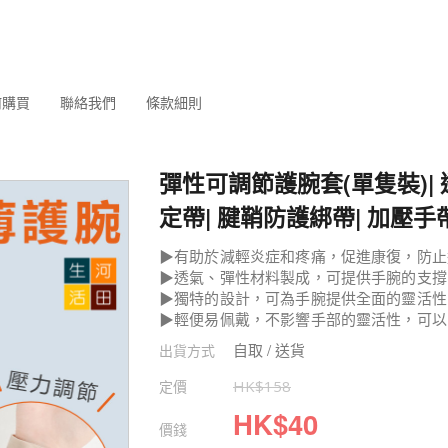
何購買
聯絡我們
條款細則
彈性可調節護腕套(單隻裝)|
定帶| 腱鞘防護綁帶| 加壓手
▶有助於減輕炎症和疼痛，促進康復，防止
▶透氣、彈性材料製成，可提供手腕的支撐
▶獨特的設計，可為手腕提供全面的靈活性
▶輕便易佩戴，不影響手部的靈活性，可以
自取 / 送貨
出貨方式
定價
HK$
158
HK$
40
價錢