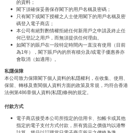
的資料；
閣下須確保妥善保存閣下的用戶名稱及密碼；
只有閣下或閣下授權之人士使用閣下的用戶名稱及密
碼登入電子商店；
本公司有絕對酌情權拒絕任何新用戶之申請及終止任
何已登記之用戶，而無須提供任何理由。
如閣下的賬戶在一段特定時間內一直沒有使用（目前
為1年），閣下賬戶內的所有積分及/或電子優惠券亦
會取消（如適用）。
私隱保障
本公司致力保障閣下個人資料的私隱權利，在收集、使用、
保留、轉移及查閱個人資料方面的政策及常規，均符合香港
法例第486章個人資料(私隱)條例的規定。
付款方式
電子商店接受本公司所指定的信用卡、扣帳卡或其他
指定的電子支付方式付款，所有貨品之價值均以港幣
計算。貨品以訂購當日電子商店所示之價格為準。