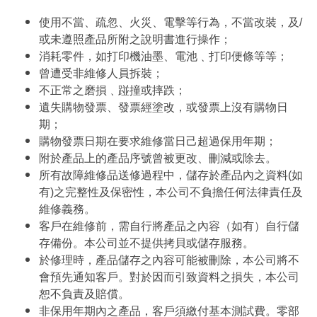
使用不當、疏忽、火災、電擊等行為，不當改裝，及/
或未遵照產品所附之說明書進行操作；
消耗零件，如打印機油墨、電池﹑打印便條等等；
曾遭受非維修人員拆裝；
不正常之磨損﹑踫撞或摔跌；
遺失購物發票、發票經塗改，或發票上沒有購物日
期；
購物發票日期在要求維修當日己超過保用年期；
附於產品上的產品序號曾被更改、刪減或除去。
所有故障維修品送修過程中，儲存於產品內之資料(如
有)之完整性及保密性，本公司不負擔任何法律責任及
維修義務。
客戶在維修前，需自行將產品之內容（如有）自行儲
存備份。本公司並不提供拷貝或儲存服務。
於修理時，產品儲存之內容可能被刪除，本公司將不
會預先通知客戶。對於因而引致資料之損失，本公司
恕不負責及賠償。
非保用年期內之產品，客戶須繳付基本測試費。零部