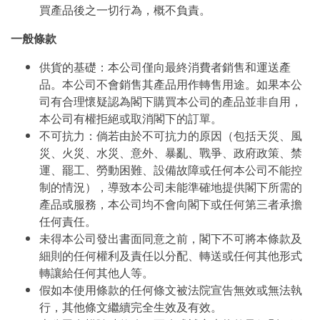
買產品後之一切行為，概不負責。
一般條款
供貨的基礎：本公司僅向最終消費者銷售和運送產
品。本公司不會銷售其產品用作轉售用途。如果本公
司有合理懷疑認為閣下購買本公司的產品並非自用，
本公司有權拒絕或取消閣下的訂單。
不可抗力：倘若由於不可抗力的原因（包括天災、風
災、火災、水災、意外、暴亂、戰爭、政府政策、禁
運、罷工、勞動困難、設備故障或任何本公司不能控
制的情況），導致本公司未能準確地提供閣下所需的
產品或服務，本公司均不會向閣下或任何第三者承擔
任何責任。
未得本公司發出書面同意之前，閣下不可將本條款及
細則的任何權利及責任以分配、轉送或任何其他形式
轉讓給任何其他人等。
假如本使用條款的任何條文被法院宣告無效或無法執
行，其他條文繼續完全生效及有效。