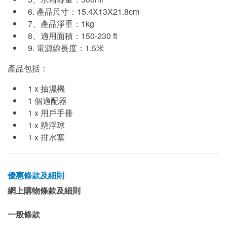
6.
產品尺寸：
15.4X13X21.8cm
7
、產品淨重：
1kg
8
、適用面積：
150-230 ft
9.
電源線長度：
1.5
米
產品包括：
1 x
濕機
抽
1
個適配器
1 x
用戶手冊
1 x
懸浮球
1 x
排水塞
優惠條款及細則
網上購物條款及細則
一般條款