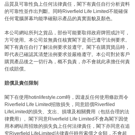
品質及可靠性負上任何法律責任，閣下有責任自行分析資料
的可靠性並作出判斷。同時Riverfield Life Limited不能確保
任何電腦屏幕均能準確顯示產品的真實面貌及顏色。
本公司網站所列之貨品，部份可能要取得政府牌照或許可，
方可使用。本公司並無責任核實閣下是否已遵守法例要求。
閣下有責任自行了解法例要求並遵守。閣下在購買貨品時，
即代表已確認其清楚法例要求並嚴格遵守。本公司對於客戶
購買產品後之一切行為，概不負責，亦不會就此承擔任何責
任或賠償。
賠償及責任限制
閣下在使用hotinlifestyle.com時，因違反任何使用條款而令
Riverfield Life Limited招致損失，同意賠償Riverfiled
LifeLimited的損失、支出、損壞及相關費用（包括合理的法
律費用）。閣下同意Riverfield Life Limited不會為閣下因使
用本網站而招致的損失負上任何法律責任，閣下亦同意在追
究Riverfield LifeLimited法律責任時所索償之金額，不會超