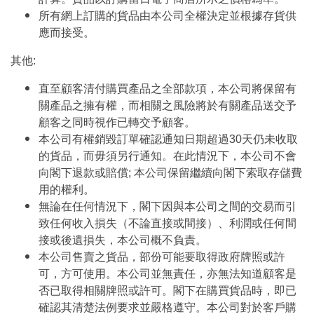
所有網上訂購的貨品由本公司全權決定並根據存貨供
應而接受。
其他:
直至顧客清付購買產品之全部款項，本公司將保留有
關產品之擁有權，而相關之風險將於有關產品送交予
顧客之同時視作已轉交予顧客。
本公司有權銷毀訂單確認通知日期超過30天仍未收取
的貨品，而毋須另行通知。在此情況下，本公司不會
向閣下退款或賠償; 本公司保留繼續向閣下索取存儲費
用的權利。
無論在任何情況下，閣下因與本公司之間的交易而引
致任何收入損失（不論直接或間接）、利潤或任何間
接或後遺損失，本公司概不負責。
本公司售賣之貨品，部份可能要取得政府牌照或許
可，方可使用。本公司並無責任，亦無法知道顧客是
否已取得相關牌照或許可。閣下在購買貨品時，即已
確認其清楚法例要求並嚴格遵守。本公司對於客戶購