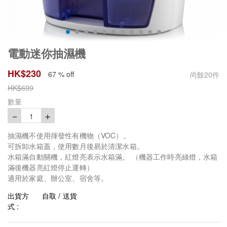
電動迷你抽濕機
HK$
230
67 % off
尚餘
20
件
HK$
699
數量
－
＋
1
抽濕機不使用揮發性有機物（VOC）。
可拆卸水箱蓋，使用數月後易於清潔水箱。
水箱滿自動關機，紅燈亮表示水箱滿。 （機器工作時亮綠燈，水箱
滿後機器亮紅燈停止運轉）
適用於家庭、辦公室、宿舍等。
出貨方
自取 / 送貨
式 :