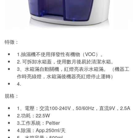
特徵：
1.
濕機不使用揮發性有機物（
VOC
）。
抽
2.
可拆卸水箱蓋，使用數月後易於清潔水箱。
3
、水箱滿自動關機，紅燈亮表示水箱滿。
（機器工
作時亮綠燈，水箱滿後機器亮紅燈停止運轉）
4.
規格：
1
、電壓：交流
100-240V
，
50/60Hz
，直流
9V
，
2.5A
2.
功耗：
22.5W
3.
工作系統：
Peltier
4.
除濕：
App.250ml/
天
5
、水箱容量：
500ml