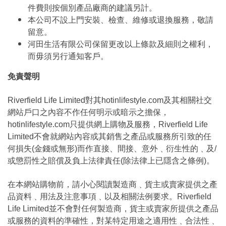
件費則按個別產品廠商的建議另計。
本公司不設上門安裝、檢查、維修或退換服務，敬請
留意。
河田生活有限公司保留更改以上條款及細則之權利，
而毋須另行通知客戶。
免責聲明
Riverfield Life Limited對其hotinlifestyle.com及其相關社交
網站戶口之內容不作任何明示或暗示之擔保，
hotinlifestyle.com只提供網上購物及服務，Riverfield Life
Limited不會就網站內容或其銷售之產品或服務所引致的任
何損失(金錢或無形)而作直接、間接、意外﹑衍生性的﹑及/
或懲罰性之賠償及負上法律責任(除法律上已隱含之條例)。
在本網站購物前，請小心閱讀製造商﹑貨主或賣家提供之產
品資料﹑用法及注意事項﹑以及相關法例要求。Riverfield
Life Limited並不會對任何製造商，貨主或賣家所提供之產品
或服務的資料的準確性，對某特定用途之適用性﹑合法性﹑