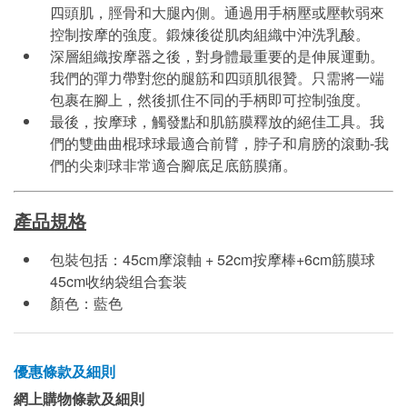
四頭肌，脛骨和大腿內側。通過用手柄壓或壓軟弱來
控制按摩的強度。鍛煉後從肌肉組織中沖洗乳酸。
深層組織按摩器之後，對身體最重要的是伸展運動。
我們的彈力帶對您的腿筋和四頭肌很贊。只需將一端
包裹在腳上，然後抓住不同的手柄即可控制強度。
最後，按摩球，觸發點和肌筋膜釋放的絕佳工具。我
們的雙曲曲棍球球最適合前臂，脖子和肩膀的滾動-我
們的尖刺球非常適合腳底足底筋膜痛。
產品規格
包裝包括：45cm摩滾軸 + 52cm按摩棒+6cm筋膜球
45cm收纳袋组合套装
顏色：藍色
優惠條款及細則
網上購物條款及細則