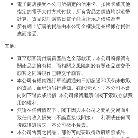
電子商店接受本公司所指定的信用卡、扣帳卡或其他
指定的電子支付方式付款，所有貨品之價值均以港幣
計算。貨品以訂購當日電子商店所示之價格為準。
所有網上訂購的貨品由本公司全權決定並根據存貨供
應而接受。
其他:
直至顧客清付購買產品之全部款項，本公司將保留有
關產品之擁有權，而相關之風險將於有關產品送交予
顧客之同時視作已轉交予顧客。
本公司有權銷毀訂單確認通知日期超過30天仍未收取
的貨品，而毋須另行通知。在此情況下，本公司不會
向閣下退款或賠償; 本公司保留繼續向閣下索取存儲費
用的權利。
無論在任何情況下，閣下因與本公司之間的交易而引
致任何收入損失（不論直接或間接）、利潤或任何間
接或後遺損失，本公司概不負責。
本公司售賣之貨品，部份可能要取得政府牌照或許