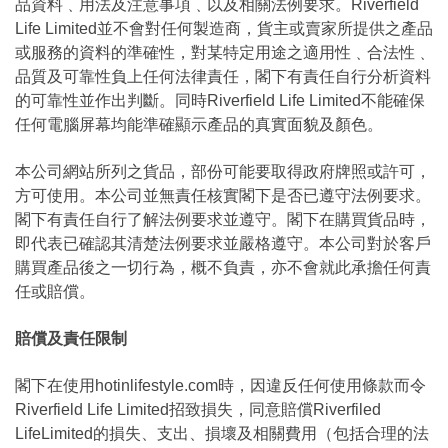
品資料﹑用法及注意事項﹑以及相關法例要求。Riverfield
Life Limited並不會對任何製造商，貨主或賣家所提供之產品
或服務的資料的準確性，對某特定用途之適用性﹑合法性﹑
品質及可靠性負上任何法律責任，閣下有責任自行分析資料
的可靠性並作出判斷。同時Riverfield Life Limited不能確保
任何電腦屏幕均能準確顯示產品的真實面貌及顏色。
本公司網站所列之貨品，部份可能要取得政府牌照或許可，
方可使用。本公司並無責任核實閣下是否已遵守法例要求。
閣下有責任自行了解法例要求並遵守。閣下在購買貨品時，
即代表已確認其清楚法例要求並嚴格遵守。本公司對於客戶
購買產品後之一切行為，概不負責，亦不會就此承擔任何責
任或賠償。
賠償及責任限制
閣下在使用hotinlifestyle.com時，因違反任何使用條款而令
Riverfield Life Limited招致損失，同意賠償Riverfiled
LifeLimited的損失、支出、損壞及相關費用（包括合理的法