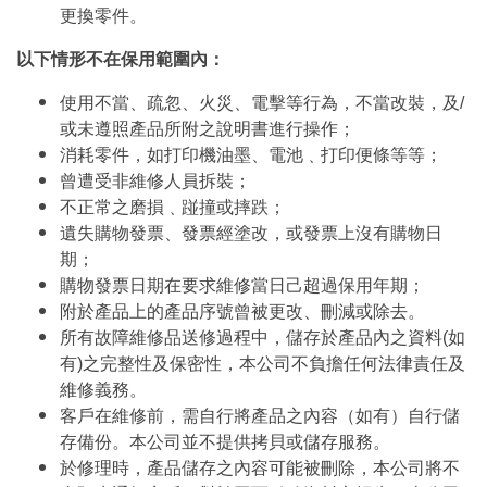
更換零件。
以下情形不在保用範圍內：
使用不當、疏忽、火災、電擊等行為，不當改裝，及/
或未遵照產品所附之說明書進行操作；
消耗零件，如打印機油墨、電池﹑打印便條等等；
曾遭受非維修人員拆裝；
不正常之磨損﹑踫撞或摔跌；
遺失購物發票、發票經塗改，或發票上沒有購物日
期；
購物發票日期在要求維修當日己超過保用年期；
附於產品上的產品序號曾被更改、刪減或除去。
所有故障維修品送修過程中，儲存於產品內之資料(如
有)之完整性及保密性，本公司不負擔任何法律責任及
維修義務。
客戶在維修前，需自行將產品之內容（如有）自行儲
存備份。本公司並不提供拷貝或儲存服務。
於修理時，產品儲存之內容可能被刪除，本公司將不