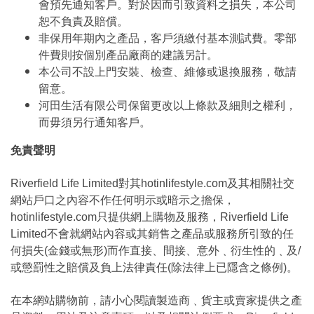
會預先通知客戶。對於因而引致資料之損失，本公司
恕不負責及賠償。
非保用年期內之產品，客戶須繳付基本測試費。零部
件費則按個別產品廠商的建議另計。
本公司不設上門安裝、檢查、維修或退換服務，敬請
留意。
河田生活有限公司保留更改以上條款及細則之權利，
而毋須另行通知客戶。
免責聲明
Riverfield Life Limited對其hotinlifestyle.com及其相關社交
網站戶口之內容不作任何明示或暗示之擔保，
hotinlifestyle.com只提供網上購物及服務，Riverfield Life
Limited不會就網站內容或其銷售之產品或服務所引致的任
何損失(金錢或無形)而作直接、間接、意外﹑衍生性的﹑及/
或懲罰性之賠償及負上法律責任(除法律上已隱含之條例)。
在本網站購物前，請小心閱讀製造商﹑貨主或賣家提供之產