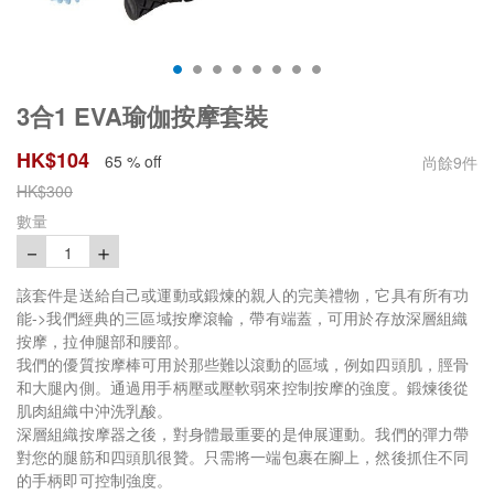
3合1 EVA瑜伽按摩套裝
HK$
104
65 % off
尚餘
9
件
HK$
300
數量
－
＋
1
該套件是送給自己或運動或鍛煉的親人的完美禮物，它具有所有功
能->我們經典的三區域按摩滾輪，帶有端蓋，可用於存放深層組織
按摩，拉伸腿部和腰部。
我們的優質按摩棒可用於那些難以滾動的區域，例如四頭肌，脛骨
和大腿內側。通過用手柄壓或壓軟弱來控制按摩的強度。鍛煉後從
肌肉組織中沖洗乳酸。
深層組織按摩器之後，對身體最重要的是伸展運動。我們的彈力帶
對您的腿筋和四頭肌很贊。只需將一端包裹在腳上，然後抓住不同
的手柄即可控制強度。