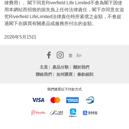
律費用）。閣下同意Riverfield Life Limited不會為閣下因使
用本網站而招致的損失負上任何法律責任，閣下亦同意在追
究Riverfield LifeLimited法律責任時所索償之金額，不會超
過閣下在購買有關產品或服務所付出的金額。
2026年5月15日
繁
En
主頁
|
產品分類
|
關於我們
聯絡我們
|
如何購買
|
條款細則
我們接受以下付款方式