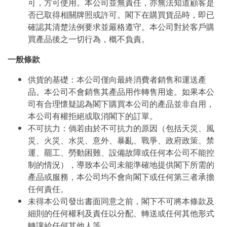
可，方可使用。本公司並無責任，亦無法知道顧客是
否已取得相關牌照或許可。閣下在購買貨品時，即已
確認其清楚法例要求並嚴格遵守。本公司對於客戶購
買產品後之一切行為，概不負責。
一般條款
供貨的基礎：本公司僅向最終消費者銷售和運送產
品。本公司不會銷售其產品用作轉售用途。如果本公
司有合理懷疑認為閣下購買本公司的產品並非自用，
本公司有權拒絕或取消閣下的訂單。
不可抗力：倘若由於不可抗力的原因（包括天災、風
災、火災、水災、意外、暴亂、戰爭、政府政策、禁
運、罷工、勞動困難、設備故障或任何本公司不能控
制的情況），導致本公司未能準確地提供閣下所需的
產品或服務，本公司均不會向閣下或任何第三者承擔
任何責任。
未得本公司發出書面同意之前，閣下不可將本條款及
細則的任何權利及責任以分配、轉送或任何其他形式
轉讓給任何其他人等。