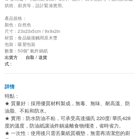
烘焙、廚房等，設計緊湊實用。
產品規格：
顏色：自然色
尺寸：23x23x5cm / 9x9x2in
材質：食品級接觸用原木漿
包裝：吸塑包裝
數量：50個* 氣炸鍋紙
出貨方
自取 / 送貨
式 :
詳情
特點：
★ 質量好：採用優質材料製成，無毒、無味、耐高溫、防
油脂、不粘和防水。
★ 實用：防水防油不粘，可承受高達攝氏 220度/ 華氏428
度的溫度，防油紙讓油炸鍋遠離食物殘渣，省時省力。
★ 一次性：使用後只需丟棄紙質襯墊，無需再清潔您的廚