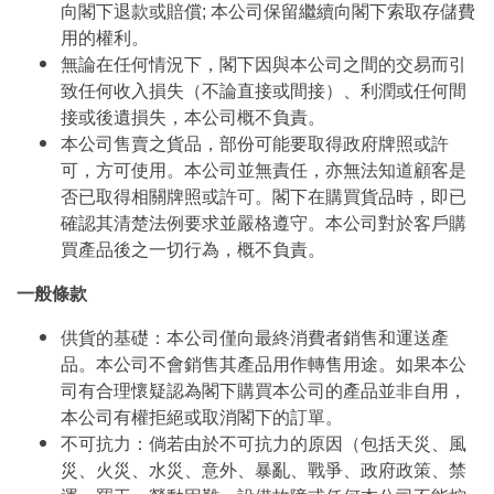
向閣下退款或賠償; 本公司保留繼續向閣下索取存儲費
用的權利。
無論在任何情況下，閣下因與本公司之間的交易而引
致任何收入損失（不論直接或間接）、利潤或任何間
接或後遺損失，本公司概不負責。
本公司售賣之貨品，部份可能要取得政府牌照或許
可，方可使用。本公司並無責任，亦無法知道顧客是
否已取得相關牌照或許可。閣下在購買貨品時，即已
確認其清楚法例要求並嚴格遵守。本公司對於客戶購
買產品後之一切行為，概不負責。
一般條款
供貨的基礎：本公司僅向最終消費者銷售和運送產
品。本公司不會銷售其產品用作轉售用途。如果本公
司有合理懷疑認為閣下購買本公司的產品並非自用，
本公司有權拒絕或取消閣下的訂單。
不可抗力：倘若由於不可抗力的原因（包括天災、風
災、火災、水災、意外、暴亂、戰爭、政府政策、禁