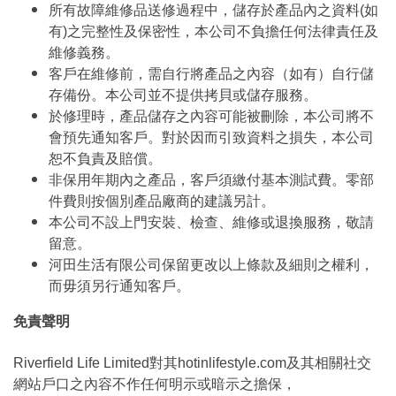
所有故障維修品送修過程中，儲存於產品內之資料(如
有)之完整性及保密性，本公司不負擔任何法律責任及
維修義務。
客戶在維修前，需自行將產品之內容（如有）自行儲
存備份。本公司並不提供拷貝或儲存服務。
於修理時，產品儲存之內容可能被刪除，本公司將不
會預先通知客戶。對於因而引致資料之損失，本公司
恕不負責及賠償。
非保用年期內之產品，客戶須繳付基本測試費。零部
件費則按個別產品廠商的建議另計。
本公司不設上門安裝、檢查、維修或退換服務，敬請
留意。
河田生活有限公司保留更改以上條款及細則之權利，
而毋須另行通知客戶。
免責聲明
Riverfield Life Limited對其hotinlifestyle.com及其相關社交
網站戶口之內容不作任何明示或暗示之擔保，