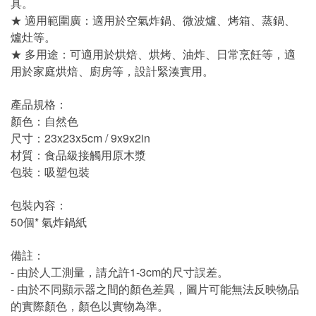
具。
★ 適用範圍廣：適用於空氣炸鍋、微波爐、烤箱、蒸鍋、
爐灶等。
★ 多用途：可適用於烘焙、烘烤、油炸、日常烹飪等，適
用於家庭烘焙、廚房等，設計緊湊實用。
產品規格：
顏色：自然色
尺寸：23x23x5cm / 9x9x2in
材質：食品級接觸用原木漿
包裝：吸塑包裝
包裝內容：
50個* 氣炸鍋紙
備註：
- 由於人工測量，請允許1-3cm的尺寸誤差。
- 由於不同顯示器之間的顏色差異，圖片可能無法反映物品
的實際顏色，顏色以實物為準。