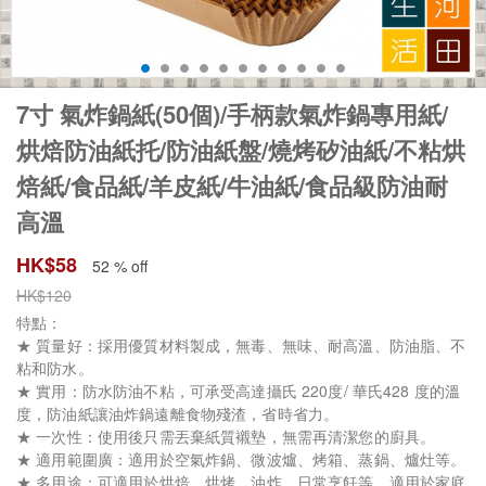
7寸 氣炸鍋紙(50個)/手柄款氣炸鍋專用紙/
烘焙防油紙托/防油紙盤/燒烤矽油紙/不粘烘
焙紙/食品紙/羊皮紙/牛油紙/食品級防油耐
高溫
HK$
58
52 % off
HK$
120
特點：
★ 質量好：採用優質材料製成，無毒、無味、耐高溫、防油脂、不
粘和防水。
★ 實用：防水防油不粘，可承受高達攝氏 220度/ 華氏428 度的溫
度，防油紙讓油炸鍋遠離食物殘渣，省時省力。
★ 一次性：使用後只需丟棄紙質襯墊，無需再清潔您的廚具。
★ 適用範圍廣：適用於空氣炸鍋、微波爐、烤箱、蒸鍋、爐灶等。
★ 多用途：可適用於烘焙、烘烤、油炸、日常烹飪等，適用於家庭