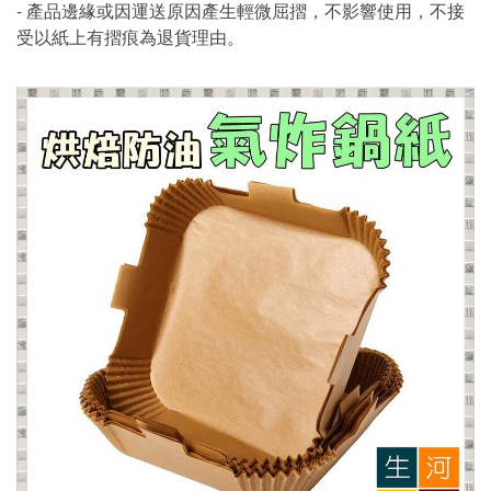
- 產品邊緣或因運送原因產生輕微屈摺，不影響使用，不接
受以紙上有摺痕為退貨理由。