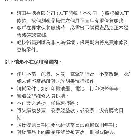
河田生活有限公司 (以下簡稱「本公司」) 將根據以下
條款，按個別產品提供六個月至壹年有限保養服務：
客戶在要求保養服務時，必需出示購買產品之正本發
票或確認電郵。
經技術員判斷為非人為損壞，保用期內將免費維修及
更換零件。
以下情形不在保用範圍內：
使用不當、疏忽、火災、電擊等行為，不當改裝，及/
或未遵照產品所附之說明書進行操作；
消耗零件，如打印機油墨、電池﹑打印便條等等；
曾遭受非維修人員拆裝；
不正常之磨損﹑踫撞或摔跌；
遺失購物發票、發票經塗改，或發票上沒有購物日
期；
購物發票日期在要求維修當日己超過保用年期；
附於產品上的產品序號曾被更改、刪減或除去。