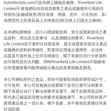
hotinlifestyle.com只提供網上購物及服務，Riverfield Life
Limited不會就網站內容或其銷售之產品或服務所引致的任
何損失(金錢或無形)而作直接、間接、意外﹑衍生性的﹑及/
或懲罰性之賠償及負上法律責任(除法律上已隱含之條例)。
在本網站購物前，請小心閱讀製造商﹑貨主或賣家提供之產
品資料﹑用法及注意事項﹑以及相關法例要求。Riverfield
Life Limited並不會對任何製造商，貨主或賣家所提供之產品
或服務的資料的準確性，對某特定用途之適用性﹑合法性﹑
品質及可靠性負上任何法律責任，閣下有責任自行分析資料
的可靠性並作出判斷。同時Riverfield Life Limited不能確保
任何電腦屏幕均能準確顯示產品的真實面貌及顏色。
本公司網站所列之貨品，部份可能要取得政府牌照或許可，
方可使用。本公司並無責任核實閣下是否已遵守法例要求。
閣下有責任自行了解法例要求並遵守。閣下在購買貨品時，
即代表已確認其清楚法例要求並嚴格遵守。本公司對於客戶
購買產品後之一切行為，概不負責，亦不會就此承擔任何責
任或賠償。