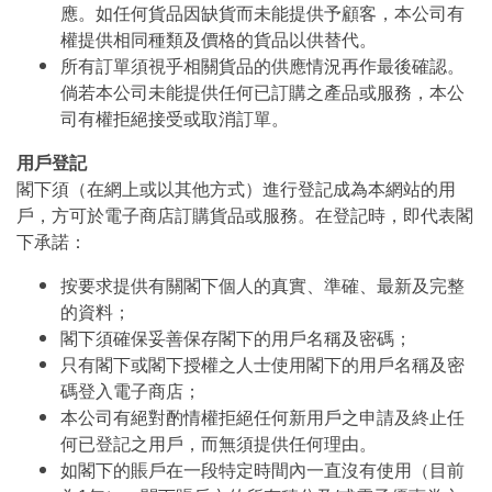
應。如任何貨品因缺貨而未能提供予顧客，本公司有
權提供相同種類及價格的貨品以供替代。
所有訂單須視乎相關貨品的供應情況再作最後確認。
倘若本公司未能提供任何已訂購之產品或服務，本公
司有權拒絕接受或取消訂單。
用戶登記
閣下須（在網上或以其他方式）進行登記成為本網站的用
戶，方可於電子商店訂購貨品或服務。在登記時，即代表閣
下承諾：
按要求提供有關閣下個人的真實、準確、最新及完整
的資料；
閣下須確保妥善保存閣下的用戶名稱及密碼；
只有閣下或閣下授權之人士使用閣下的用戶名稱及密
碼登入電子商店；
本公司有絕對酌情權拒絕任何新用戶之申請及終止任
何已登記之用戶，而無須提供任何理由。
如閣下的賬戶在一段特定時間內一直沒有使用（目前