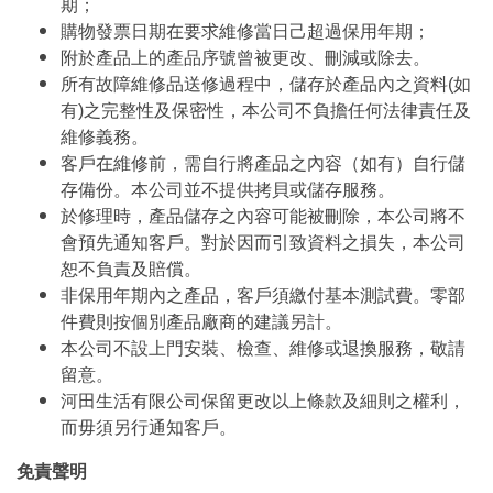
期；
購物發票日期在要求維修當日己超過保用年期；
附於產品上的產品序號曾被更改、刪減或除去。
所有故障維修品送修過程中，儲存於產品內之資料(如
有)之完整性及保密性，本公司不負擔任何法律責任及
維修義務。
客戶在維修前，需自行將產品之內容（如有）自行儲
存備份。本公司並不提供拷貝或儲存服務。
於修理時，產品儲存之內容可能被刪除，本公司將不
會預先通知客戶。對於因而引致資料之損失，本公司
恕不負責及賠償。
非保用年期內之產品，客戶須繳付基本測試費。零部
件費則按個別產品廠商的建議另計。
本公司不設上門安裝、檢查、維修或退換服務，敬請
留意。
河田生活有限公司保留更改以上條款及細則之權利，
而毋須另行通知客戶。
免責聲明