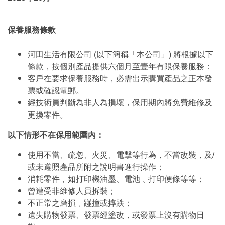
保養服務條款
河田生活有限公司 (以下簡稱「本公司」) 將根據以下
條款，按個別產品提供六個月至壹年有限保養服務：
客戶在要求保養服務時，必需出示購買產品之正本發
票或確認電郵。
經技術員判斷為非人為損壞，保用期內將免費維修及
更換零件。
以下情形不在保用範圍內：
使用不當、疏忽、火災、電擊等行為，不當改裝，及/
或未遵照產品所附之說明書進行操作；
消耗零件，如打印機油墨、電池﹑打印便條等等；
曾遭受非維修人員拆裝；
不正常之磨損﹑踫撞或摔跌；
遺失購物發票、發票經塗改，或發票上沒有購物日