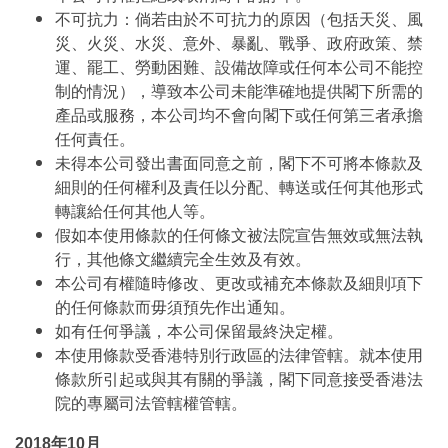
不可抗力：倘若由於不可抗力的原因（包括天災、風
災、火災、水災、意外、暴亂、戰爭、政府政策、禁
運、罷工、勞動困難、設備故障或任何本公司不能控
制的情況），導致本公司未能準確地提供閣下所需的
產品或服務，本公司均不會向閣下或任何第三者承擔
任何責任。
未得本公司發出書面同意之前，閣下不可將本條款及
細則的任何權利及責任以分配、轉送或任何其他形式
轉讓給任何其他人等。
假如本使用條款的任何條文被法院宣告無效或無法執
行，其他條文繼續完全生效及有效。
本公司有權隨時修改、更改或補充本條款及細則項下
的任何條款而毋須預先作出通知。
如有任何爭議，本公司保留最終決定權。
本使用條款受香港特別行政區的法律管轄。就本使用
條款所引起或與其有關的爭議，閣下同意接受香港法
院的專屬司法管轄權管轄。
2018年10月