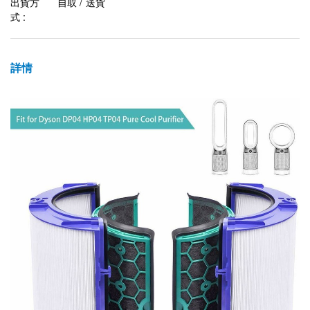
出貨方
自取 / 送貨
式 :
詳情