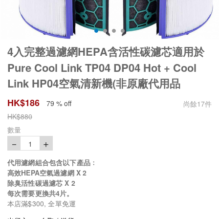
4入完整過濾網HEPA含活性碳濾芯適用於
Pure Cool Link TP04 DP04 Hot + Cool
Link HP04空氣清新機(非原廠代用品
HK$
186
79 % off
尚餘
17
件
HK$
880
數量
－
＋
1
代用濾網組合包含以下產品﹕
高效HEPA空氣過濾網 X 2
除臭活性碳過濾芯 X 2
每次需要更換共4片。
本店滿$300, 全單免運