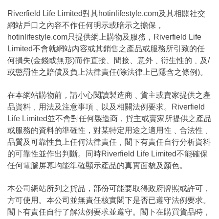
Riverfield Life Limited對其hotinlifestyle.com及其相關社交
網站戶口之內容不作任何明示或暗示之擔保，
hotinlifestyle.com只提供網上購物及服務，Riverfield Life
Limited不會就網站內容或其銷售之產品或服務所引致的任
何損失(金錢或無形)而作直接、間接、意外﹑衍生性的﹑及/
或懲罰性之賠償及負上法律責任(除法律上已隱含之條例)。
在本網站購物前，請小心閱讀製造商﹑貨主或賣家提供之產
品資料﹑用法及注意事項﹑以及相關法例要求。Riverfield
Life Limited並不會對任何製造商，貨主或賣家所提供之產品
或服務的資料的準確性，對某特定用途之適用性﹑合法性﹑
品質及可靠性負上任何法律責任，閣下有責任自行分析資料
的可靠性並作出判斷。同時Riverfield Life Limited不能確保
任何電腦屏幕均能準確顯示產品的真實面貌及顏色。
本公司網站所列之貨品，部份可能要取得政府牌照或許可，
方可使用。本公司並無責任核實閣下是否已遵守法例要求。
閣下有責任自行了解法例要求並遵守。閣下在購買貨品時，