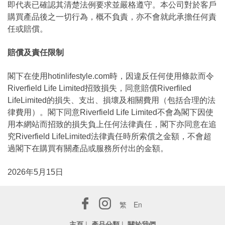
即代表已確認其清楚法例要求並嚴格遵守。本公司對於客戶
購買產品後之一切行為，概不負責，亦不會就此承擔任何責
任或賠償。
賠償及責任限制
閣下在使用hotinlifestyle.com時，因違反任何使用條款而令
Riverfield Life Limited招致損失，同意賠償Riverfiled
LifeLimited的損失、支出、損壞及相關費用（包括合理的法
律費用）。閣下同意Riverfield Life Limited不會為閣下因使
用本網站而招致的損失負上任何法律責任，閣下亦同意在追
究Riverfield LifeLimited法律責任時所索償之金額，不會超
過閣下在購買有關產品或服務所付出的金額。
2026年5月15日
繁
En
主頁
|
產品分類
|
關於我們