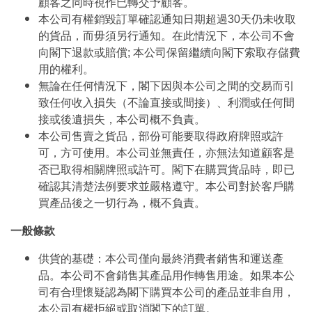
顧客之同時視作已轉交予顧客。
本公司有權銷毀訂單確認通知日期超過30天仍未收取
的貨品，而毋須另行通知。在此情況下，本公司不會
向閣下退款或賠償; 本公司保留繼續向閣下索取存儲費
用的權利。
無論在任何情況下，閣下因與本公司之間的交易而引
致任何收入損失（不論直接或間接）、利潤或任何間
接或後遺損失，本公司概不負責。
本公司售賣之貨品，部份可能要取得政府牌照或許
可，方可使用。本公司並無責任，亦無法知道顧客是
否已取得相關牌照或許可。閣下在購買貨品時，即已
確認其清楚法例要求並嚴格遵守。本公司對於客戶購
買產品後之一切行為，概不負責。
一般條款
供貨的基礎：本公司僅向最終消費者銷售和運送產
品。本公司不會銷售其產品用作轉售用途。如果本公
司有合理懷疑認為閣下購買本公司的產品並非自用，
本公司有權拒絕或取消閣下的訂單。