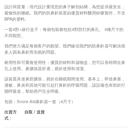
設計與質量：現代設計重現您的鼻子解剖結構，為您提供最安全，
最愉快的睡眠。我們的防鼻鼾裝置由優質材料醫用矽膠製作，不含
BPA的塑料。
一套4對+旅行盒子：每個包裝都包括4對防打的鼻孔。 4種尺寸的
不同類型。
我們努力滿足每個客戶的願望。我們確信我們的防鼻鼾器可解決很
多人因為鼻鼾而失眠的問題。
耐用性和可重複使用性：優質的材料和儲物盒，您可以長時間在鼻
孔上使用。鼻擴張器舒適，易於使用和清潔。
該裝置具使鼻腔擴張，易於在睡眠期間使用。基本上，即使鼻塞，
過敏，鼻炎和其他可能引起打鼻鼾的呼吸問題，該設備也有助於打
開呼吸道，幫助用戶完全呼吸。
包裝：Snore Aid鼻鼾器一套（4尺寸）
出貨方
自取 / 送貨
式 :