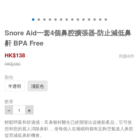
Snore Aid一套4個鼻腔擴張器-防止減低鼻
鼾 BPA Free
HK$
138
尚餘
6
件
HK$
280
顏色
半透明
淺藍色
數量
－
＋
1
輕鬆呼吸和舒適感：耳鼻喉科醫生已經開發出這種新產品，它可使
您和您的親人消除鼻鼾,，使每個人在睡眠時都有足夠空氣進入鼻腔
從而減低鼻鼾機會。