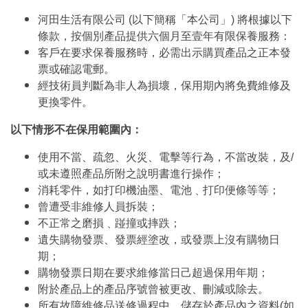
河田生活有限公司 (以下簡稱「本公司」) 將根據以下
條款，按個別產品提供六個月至壹年有限保養服務：
客戶在要求保養服務時，必需出示購買產品之正本發
票或確認電郵。
經技術員判斷為非人為損壞，保用期內將免費維修及
更換零件。
以下情形不在保用範圍內：
使用不當、疏忽、火災、電擊等行為，不當改裝，及/
或未遵照產品所附之說明書進行操作；
消耗零件，如打印機油墨、電池﹑打印便條等等；
曾遭受非維修人員拆裝；
不正常之磨損﹑踫撞或摔跌；
遺失購物發票、發票經塗改，或發票上沒有購物日
期；
購物發票日期在要求維修當日己超過保用年期；
附於產品上的產品序號曾被更改、刪減或除去。
所有故障維修品送修過程中，儲存於產品內之資料(如