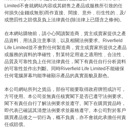
Limited不會就網站內容或其銷售之產品或服務所引致的任
何損失(金錢或無形)而作直接、間接、意外﹑衍生性的﹑及/
或懲罰性之賠償及負上法律責任(除法律上已隱含之條例)。
在本網站購物前，請小心閱讀製造商﹑貨主或賣家提供之產
品資料﹑用法及注意事項﹑以及相關法例要求。Riverfield
Life Limited並不會對任何製造商，貨主或賣家所提供之產品
或服務的資料的準確性，對某特定用途之適用性﹑合法性﹑
品質及可靠性負上任何法律責任，閣下有責任自行分析資料
的可靠性並作出判斷。同時Riverfield Life Limited不能確保
任何電腦屏幕均能準確顯示產品的真實面貌及顏色。
本公司網站所列之貨品，部份可能要取得政府牌照或許可，
方可使用。本公司並無責任核實閣下是否已遵守法例要求。
閣下有責任自行了解法例要求並遵守。閣下在購買貨品時，
即代表已確認其清楚法例要求並嚴格遵守。本公司對於客戶
購買產品後之一切行為，概不負責，亦不會就此承擔任何責
任或賠償。