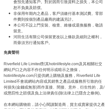
會預先通知客戶。對於因而引致資料之損失，本公司
恕不負責及賠償。
非保用年期內之產品，客戶須繳付基本測試費。零部
件費則按個別產品廠商的建議另計。
本公司不設上門安裝、檢查、維修或退換服務，敬請
留意。
河田生活有限公司保留更改以上條款及細則之權利，
而毋須另行通知客戶。
免責聲明
Riverfield Life Limited對其hotinlifestyle.com及其相關社交
網站戶口之內容不作任何明示或暗示之擔保，
hotinlifestyle.com只提供網上購物及服務，Riverfield Life
Limited不會就網站內容或其銷售之產品或服務所引致的任
何損失(金錢或無形)而作直接、間接、意外﹑衍生性的﹑及/
或懲罰性之賠償及負上法律責任(除法律上已隱含之條例)。
在本網站購物前，請小心閱讀製造商﹑貨主或賣家提供之產