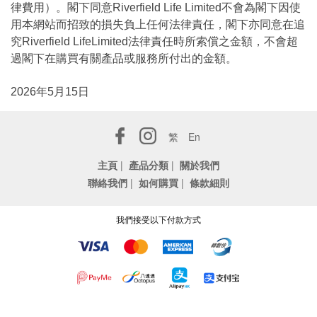
律費用）。閣下同意Riverfield Life Limited不會為閣下因使
用本網站而招致的損失負上任何法律責任，閣下亦同意在追
究Riverfield LifeLimited法律責任時所索償之金額，不會超
過閣下在購買有關產品或服務所付出的金額。
2026年5月15日
繁
En
主頁
|
產品分類
|
關於我們
聯絡我們
|
如何購買
|
條款細則
我們接受以下付款方式