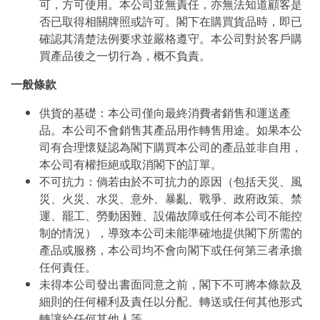
可，方可使用。本公司並無責任，亦無法知道顧客是
否已取得相關牌照或許可。閣下在購買貨品時，即已
確認其清楚法例要求並嚴格遵守。本公司對於客戶購
買產品後之一切行為，概不負責。
一般條款
供貨的基礎：本公司僅向最終消費者銷售和運送產
品。本公司不會銷售其產品用作轉售用途。如果本公
司有合理懷疑認為閣下購買本公司的產品並非自用，
本公司有權拒絕或取消閣下的訂單。
不可抗力：倘若由於不可抗力的原因（包括天災、風
災、火災、水災、意外、暴亂、戰爭、政府政策、禁
運、罷工、勞動困難、設備故障或任何本公司不能控
制的情況），導致本公司未能準確地提供閣下所需的
產品或服務，本公司均不會向閣下或任何第三者承擔
任何責任。
未得本公司發出書面同意之前，閣下不可將本條款及
細則的任何權利及責任以分配、轉送或任何其他形式
轉讓給任何其他人等。