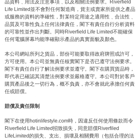
品資料﹑用法及注意事項﹑以及相關法例要求。Riverfield
Life Limited並不會對任何製造商，貨主或賣家所提供之產品
或服務的資料的準確性，對某特定用途之適用性﹑合法性﹑
品質及可靠性負上任何法律責任，閣下有責任自行分析資料
的可靠性並作出判斷。同時Riverfield Life Limited不能確保
任何電腦屏幕均能準確顯示產品的真實面貌及顏色。
本公司網站所列之貨品，部份可能要取得政府牌照或許可，
方可使用。本公司並無責任核實閣下是否已遵守法例要求。
閣下有責任自行了解法例要求並遵守。閣下在購買貨品時，
即代表已確認其清楚法例要求並嚴格遵守。本公司對於客戶
購買產品後之一切行為，概不負責，亦不會就此承擔任何責
任或賠償。
賠償及責任限制
閣下在使用hotinlifestyle.com時，因違反任何使用條款而令
Riverfield Life Limited招致損失，同意賠償Riverfiled
LifeLimited的損失、支出、損壞及相關費用（包括合理的法