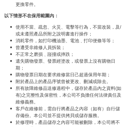
更換零件。
以下情形不在保用範圍內：
使用不當、疏忽、火災、電擊等行為，不當改裝，及/
或未遵照產品所附之說明書進行操作；
消耗零件，如打印機油墨、電池﹑打印便條等等；
曾遭受非維修人員拆裝；
不正常之磨損﹑踫撞或摔跌；
遺失購物發票、發票經塗改，或發票上沒有購物日
期；
購物發票日期在要求維修當日己超過保用年期；
附於產品上的產品序號曾被更改、刪減或除去。
所有故障維修品送修過程中，儲存於產品內之資料(如
有)之完整性及保密性，本公司不負擔任何法律責任及
維修義務。
客戶在維修前，需自行將產品之內容（如有）自行儲
存備份。本公司並不提供拷貝或儲存服務。
於修理時，產品儲存之內容可能被刪除，本公司將不