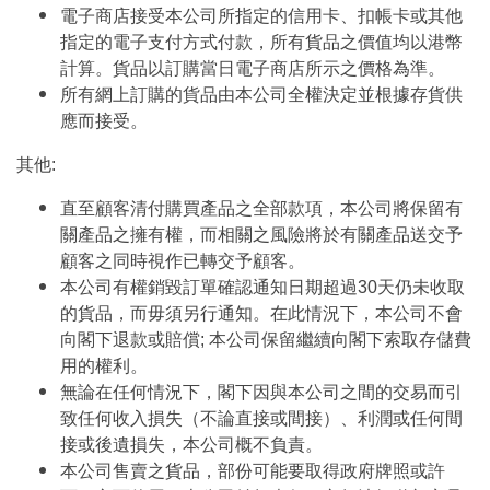
電子商店接受本公司所指定的信用卡、扣帳卡或其他
指定的電子支付方式付款，所有貨品之價值均以港幣
計算。貨品以訂購當日電子商店所示之價格為準。
所有網上訂購的貨品由本公司全權決定並根據存貨供
應而接受。
其他:
直至顧客清付購買產品之全部款項，本公司將保留有
關產品之擁有權，而相關之風險將於有關產品送交予
顧客之同時視作已轉交予顧客。
本公司有權銷毀訂單確認通知日期超過30天仍未收取
的貨品，而毋須另行通知。在此情況下，本公司不會
向閣下退款或賠償; 本公司保留繼續向閣下索取存儲費
用的權利。
無論在任何情況下，閣下因與本公司之間的交易而引
致任何收入損失（不論直接或間接）、利潤或任何間
接或後遺損失，本公司概不負責。
本公司售賣之貨品，部份可能要取得政府牌照或許