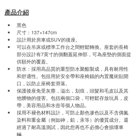
產品介紹
黑色
尺寸：137×147cm
設計用於房車或SUV的後座。
可以在吊床或標準工作台之間輕鬆轉換。座套的長椅
部分設計有7英寸的側翻蓋延伸部，可為座墊的側面提
供額外的覆蓋。
防水：採用高品質的重型防水聚酯製成，具有耐用性
和舒適性。包括用於安全帶和座椅錨的內置魔術貼開
口，以防止座椅套滑落。
保護後座免受灰塵，溢出，划痕，頭髮和毛皮以及其
他髒物的侵害。包括兩個口袋，可輕鬆存放玩具，皮
帶，美容用品和水壺等個人物品。
採用不褪色材料設計，可防止顏色滲色以及不含偶氮
染料和重金屬（例如砷，鉛，汞等）的優質成分。還
經過了耐高溫測試，因此您再也不必擔心會損壞車
輛。