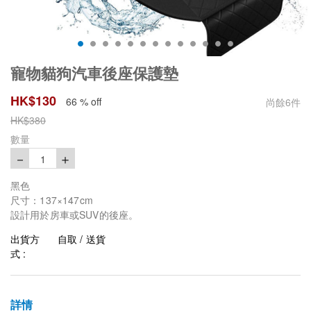
寵物貓狗汽車後座保護墊
HK$
130
66 % off
尚餘
6
件
HK$
380
數量
－
＋
1
黑色
尺寸：137×147cm
設計用於房車或SUV的後座。
出貨方
自取 / 送貨
式 :
詳情