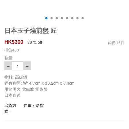
日本玉子燒煎盤 匠
HK$
300
38 % off
尚餘
16
件
HK$
480
數量
－
＋
1
物料: 高碳鋼
鍋身直徑: W14.7cm x 36.2cm x 6.4cm
用於明火 電磁爐 電陶爐
日本直送
出貨方
自取 / 送貨
式 :