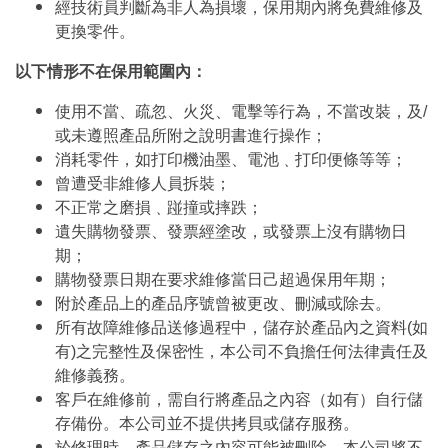
經技術員判斷為非人為損壞，保用期內將免費維修及
更換零件。
以下情形不在保用範圍內：
使用不當、疏忽、火災、電擊等行為，不當改裝，及/
或未遵照產品所附之說明書進行操作；
消耗零件，如打印機油墨、電池﹑打印便條等等；
曾遭受非維修人員拆裝；
不正常之磨損﹑踫撞或摔跌；
遺失購物發票、發票經塗改，或發票上沒有購物日
期；
購物發票日期在要求維修當日己超過保用年期；
附於產品上的產品序號曾被更改、刪減或除去。
所有故障維修品送修過程中，儲存於產品內之資料(如
有)之完整性及保密性，本公司不負擔任何法律責任及
維修義務。
客戶在維修前，需自行將產品之內容（如有）自行儲
存備份。本公司並不提供拷貝或儲存服務。
於修理時，產品儲存之內容可能被刪除，本公司將不