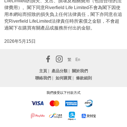
LifeLimited的損失、支出、損壞及相關費用（包括合理的法
律費用）。閣下同意Riverfield Life Limited不會為閣下因使
用本網站而招致的損失負上任何法律責任，閣下亦同意在追
究Riverfield LifeLimited法律責任時所索償之金額，不會超
過閣下在購買有關產品或服務所付出的金額。
2026年5月15日
繁
En
主頁
|
產品分類
|
關於我們
聯絡我們
|
如何購買
|
條款細則
我們接受以下付款方式