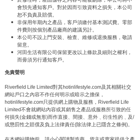
會預先通知客戶。對於因而引致資料之損失，本公司
恕不負責及賠償。
非保用年期內之產品，客戶須繳付基本測試費。零部
件費則按個別產品廠商的建議另計。
本公司不設上門安裝、檢查、維修或退換服務，敬請
留意。
河田生活有限公司保留更改以上條款及細則之權利，
而毋須另行通知客戶。
免責聲明
Riverfield Life Limited對其hotinlifestyle.com及其相關社交
網站戶口之內容不作任何明示或暗示之擔保，
hotinlifestyle.com只提供網上購物及服務，Riverfield Life
Limited不會就網站內容或其銷售之產品或服務所引致的任
何損失(金錢或無形)而作直接、間接、意外﹑衍生性的﹑及/
或懲罰性之賠償及負上法律責任(除法律上已隱含之條例)。
在本網站購物前，請小心閱讀製造商﹑貨主或賣家提供之產