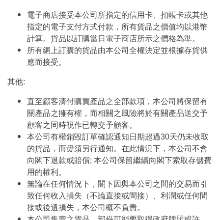
電子商店接受本公司所指定的信用卡、扣帳卡或其他
指定的電子支付方式付款，所有貨品之價值均以港幣
計算。貨品以訂購當日電子商店所示之價格為準。
所有網上訂購的貨品由本公司全權決定並根據存貨供
應而接受。
其他:
直至顧客清付購買產品之全部款項，本公司將保留有
關產品之擁有權，而相關之風險將於有關產品送交予
顧客之同時視作已轉交予顧客。
本公司有權銷毀訂單確認通知日期超過30天仍未收取
的貨品，而毋須另行通知。在此情況下，本公司不會
向閣下退款或賠償; 本公司保留繼續向閣下索取存儲費
用的權利。
無論在任何情況下，閣下因與本公司之間的交易而引
致任何收入損失（不論直接或間接）、利潤或任何間
接或後遺損失，本公司概不負責。
本公司售賣之貨品，部份可能要取得政府牌照或許