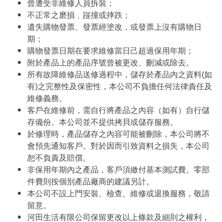
曾遭受非維修人員拆裝；
不正常之磨損﹑踫撞或摔跌；
遺失購物發票、發票經塗改，或發票上沒有購物日
期；
購物發票日期在要求維修當日己超過保用年期；
附於產品上的產品序號曾被更改、刪減或除去。
所有故障維修品送修過程中，儲存於產品內之資料(如
有)之完整性及保密性，本公司不負擔任何法律責任及
維修義務。
客戶在維修前，需自行將產品之內容（如有）自行儲
存備份。本公司並不提供拷貝或儲存服務。
於修理時，產品儲存之內容可能被刪除，本公司將不
會預先通知客戶。對於因而引致資料之損失，本公司
恕不負責及賠償。
非保用年期內之產品，客戶須繳付基本測試費。零部
件費則按個別產品廠商的建議另計。
本公司不設上門安裝、檢查、維修或退換服務，敬請
留意。
河田生活有限公司保留更改以上條款及細則之權利，