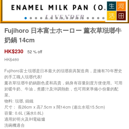
Fujihoro 日本富士ホーロー 薰衣草琺瑯牛
奶鍋 14cm
HK$
230
52 % off
HK$
480
Fujihoro富士琺瑯是日本最大的琺瑯廚具製造商，是擁有70年歷史
的手工職人琺瑯代表!
薰衣草琺瑯牛奶鍋顏色柔和高貴，鍋身有容量刻度方便使用。可用
於暖牛奶、牛油，煮醬汁及沖調熱飲，也可用來準備小份量的配
菜。
物料: 琺瑯, 鑄鐵
尺寸： 長26cm x 高7.5cm x 闊14cm (連出水咀15.5cm)
容量: 0.6L (滿水0.8L)
適用於明火及IH電磁爐
洗碗機適合