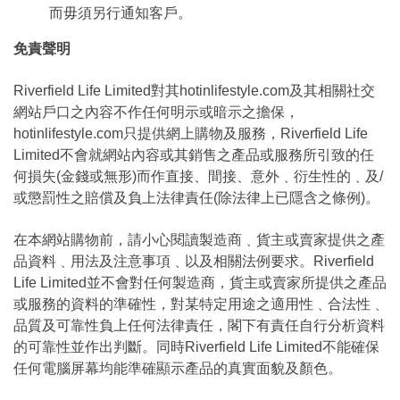
而毋須另行通知客戶。
免責聲明
Riverfield Life Limited對其hotinlifestyle.com及其相關社交
網站戶口之內容不作任何明示或暗示之擔保，
hotinlifestyle.com只提供網上購物及服務，Riverfield Life
Limited不會就網站內容或其銷售之產品或服務所引致的任
何損失(金錢或無形)而作直接、間接、意外﹑衍生性的﹑及/
或懲罰性之賠償及負上法律責任(除法律上已隱含之條例)。
在本網站購物前，請小心閱讀製造商﹑貨主或賣家提供之產
品資料﹑用法及注意事項﹑以及相關法例要求。Riverfield
Life Limited並不會對任何製造商，貨主或賣家所提供之產品
或服務的資料的準確性，對某特定用途之適用性﹑合法性﹑
品質及可靠性負上任何法律責任，閣下有責任自行分析資料
的可靠性並作出判斷。同時Riverfield Life Limited不能確保
任何電腦屏幕均能準確顯示產品的真實面貌及顏色。