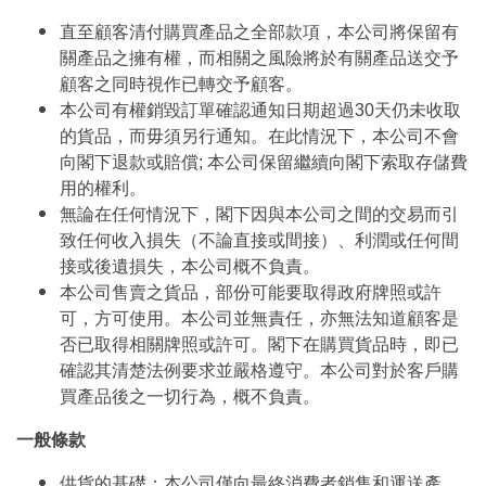
直至顧客清付購買產品之全部款項，本公司將保留有
關產品之擁有權，而相關之風險將於有關產品送交予
顧客之同時視作已轉交予顧客。
本公司有權銷毀訂單確認通知日期超過30天仍未收取
的貨品，而毋須另行通知。在此情況下，本公司不會
向閣下退款或賠償; 本公司保留繼續向閣下索取存儲費
用的權利。
無論在任何情況下，閣下因與本公司之間的交易而引
致任何收入損失（不論直接或間接）、利潤或任何間
接或後遺損失，本公司概不負責。
本公司售賣之貨品，部份可能要取得政府牌照或許
可，方可使用。本公司並無責任，亦無法知道顧客是
否已取得相關牌照或許可。閣下在購買貨品時，即已
確認其清楚法例要求並嚴格遵守。本公司對於客戶購
買產品後之一切行為，概不負責。
一般條款
供貨的基礎：本公司僅向最終消費者銷售和運送產