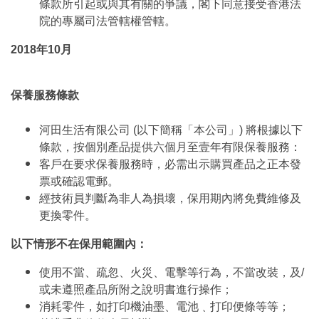
條款所引起或與其有關的爭議，閣下同意接受香港法
院的專屬司法管轄權管轄。
2018年10月
保養服務條款
河田生活有限公司 (以下簡稱「本公司」) 將根據以下
條款，按個別產品提供六個月至壹年有限保養服務：
客戶在要求保養服務時，必需出示購買產品之正本發
票或確認電郵。
經技術員判斷為非人為損壞，保用期內將免費維修及
更換零件。
以下情形不在保用範圍內：
使用不當、疏忽、火災、電擊等行為，不當改裝，及/
或未遵照產品所附之說明書進行操作；
消耗零件，如打印機油墨、電池﹑打印便條等等；