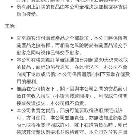
所有網上訂購的貨品由本公司全權決定並根據存貨供
應而接受。
其他:
直至顧客清付購買產品之全部款項，本公司將保留有
關產品之擁有權，而相關之風險將於有關產品送交予
顧客之同時視作已轉交予顧客。
本公司有權銷毀訂單確認通知日期超過30天仍未收取
的貨品，而毋須另行通知。在此情況下，本公司不會
向閣下退款或賠償; 本公司保留繼續向閣下索取存儲費
用的權利。
無論在任何情況下，閣下因與本公司之間的交易而引
致任何收入損失（不論直接或間接）、利潤或任何間
接或後遺損失，本公司概不負責。
本公司售賣之貨品，部份可能要取得政府牌照或許
可，方可使用。本公司並無責任，亦無法知道顧客是
否已取得相關牌照或許可。閣下在購買貨品時，即已
確認其清楚法例要求並嚴格遵守。本公司對於客戶購