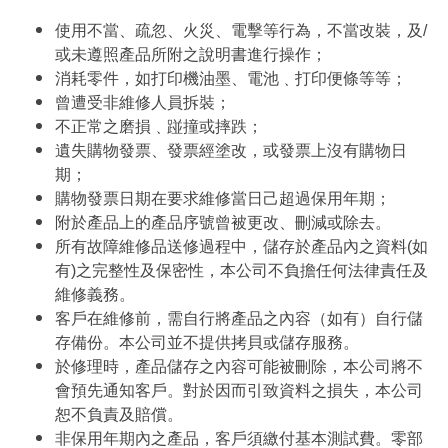
使用不當、疏忽、火災、電擊等行為，不當改裝，及/
或未遵照產品所附之說明書進行操作；
消耗零件，如打印機油墨、電池﹑打印便條等等；
曾遭受非維修人員拆裝；
不正常之磨損﹑踫撞或摔跌；
遺失購物發票、發票經塗改，或發票上沒有購物日
期；
購物發票日期在要求維修當日己超過保用年期；
附於產品上的產品序號曾被更改、刪減或除去。
所有故障維修品送修過程中，儲存於產品內之資料(如
有)之完整性及保密性，本公司不負擔任何法律責任及
維修義務。
客戶在維修前，需自行將產品之內容（如有）自行儲
存備份。本公司並不提供拷貝或儲存服務。
於修理時，產品儲存之內容可能被刪除，本公司將不
會預先通知客戶。對於因而引致資料之損失，本公司
恕不負責及賠償。
非保用年期內之產品，客戶須繳付基本測試費。零部