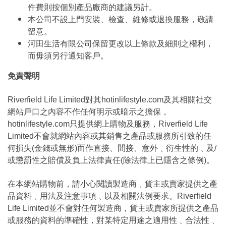
件費則按個別產品廠商的建議另計。
本公司不設上門安裝、檢查、維修或退換服務，敬請
留意。
河田生活有限公司保留更改以上條款及細則之權利，
而毋須另行通知客戶。
免責聲明
Riverfield Life Limited對其hotinlifestyle.com及其相關社交
網站戶口之內容不作任何明示或暗示之擔保，
hotinlifestyle.com只提供網上購物及服務，Riverfield Life
Limited不會就網站內容或其銷售之產品或服務所引致的任
何損失(金錢或無形)而作直接、間接、意外﹑衍生性的﹑及/
或懲罰性之賠償及負上法律責任(除法律上已隱含之條例)。
在本網站購物前，請小心閱讀製造商﹑貨主或賣家提供之產
品資料﹑用法及注意事項﹑以及相關法例要求。Riverfield
Life Limited並不會對任何製造商，貨主或賣家所提供之產品
或服務的資料的準確性，對某特定用途之適用性﹑合法性﹑