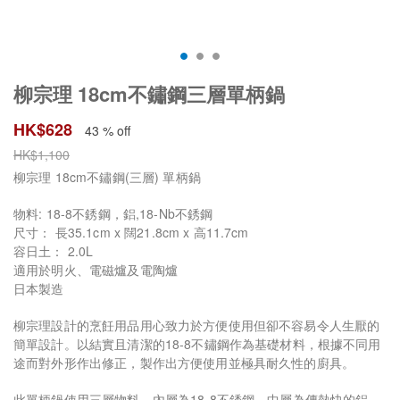
柳宗理 18cm不鏽鋼三層單柄鍋
HK$
628
43 % off
HK$
1,100
柳宗理 18cm不鏽鋼(三層) 單柄鍋
物料: 18-8不銹鋼，鋁,18-Nb不銹鋼
尺寸： 長35.1cm x 闊21.8cm x 高11.7cm
容日土： 2.0L
適用於明火、電磁爐及電陶爐
日本製造
柳宗理設計的烹飪用品用心致力於方便使用但卻不容易令人生厭的
簡單設計。以結實且清潔的18-8不鏽鋼作為基礎材料，根據不同用
途而對外形作出修正，製作出方便使用並極具耐久性的廚具。
此單柄鍋使用三層物料，內層為18-8不銹鋼，中層為傳熱快的鋁，