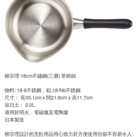
柳宗理 18cm不鏽鋼(三層) 單柄鍋
物料: 18-8不銹鋼，鋁,18-Nb不銹鋼
尺寸： 長35.1cm x 闊21.8cm x 高11.7cm
容日土： 2.0L
適用於明火、電磁爐及電陶爐
日本製造
柳宗理設計的烹飪用品用心致力於方便使用但卻不容易令人