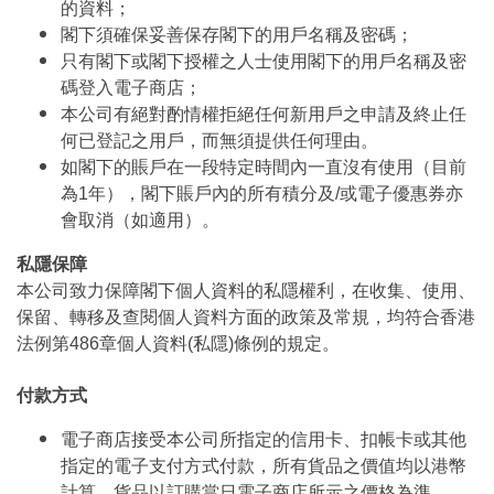
的資料；
閣下須確保妥善保存閣下的用戶名稱及密碼；
只有閣下或閣下授權之人士使用閣下的用戶名稱及密
碼登入電子商店；
本公司有絕對酌情權拒絕任何新用戶之申請及終止任
何已登記之用戶，而無須提供任何理由。
如閣下的賬戶在一段特定時間內一直沒有使用（目前
為1年），閣下賬戶內的所有積分及/或電子優惠券亦
會取消（如適用）。
私隱保障
本公司致力保障閣下個人資料的私隱權利，在收集、使用、
保留、轉移及查閱個人資料方面的政策及常規，均符合香港
法例第486章個人資料(私隱)條例的規定。
付款方式
電子商店接受本公司所指定的信用卡、扣帳卡或其他
指定的電子支付方式付款，所有貨品之價值均以港幣
計算。貨品以訂購當日電子商店所示之價格為準。