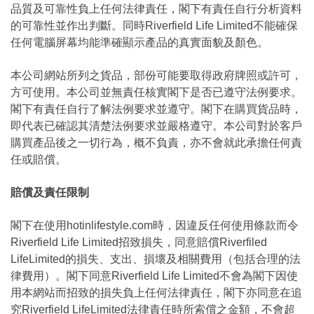
品質及可靠性負上任何法律責任，閣下有責任自行分析資料
的可靠性並作出判斷。同時Riverfield Life Limited不能確保
任何電腦屏幕均能準確顯示產品的真實面貌及顏色。
本公司網站所列之貨品，部份可能要取得政府牌照或許可，
方可使用。本公司並無責任核實閣下是否已遵守法例要求。
閣下有責任自行了解法例要求並遵守。閣下在購買貨品時，
即代表已確認其清楚法例要求並嚴格遵守。本公司對於客戶
購買產品後之一切行為，概不負責，亦不會就此承擔任何責
任或賠償。
賠償及責任限制
閣下在使用hotinlifestyle.com時，因違反任何使用條款而令
Riverfield Life Limited招致損失，同意賠償Riverfiled
LifeLimited的損失、支出、損壞及相關費用（包括合理的法
律費用）。閣下同意Riverfield Life Limited不會為閣下因使
用本網站而招致的損失負上任何法律責任，閣下亦同意在追
究Riverfield LifeLimited法律責任時所索償之金額，不會超