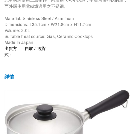
而外層使用電磁爐適用之不銹鋼。
Material: Stainless Steel / Aluminum
Dimensions: L35.1cm x W21.8cm x H11.7cm
Volume: 2.0L
Suitable heat source: Gas, Ceramic Cooktops
Made in Japan
出貨方
自取 / 送貨
式 :
詳情