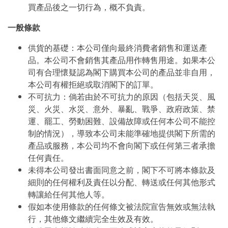
買產品後之一切行為，概不負責。
一般條款
供貨的基礎：本公司僅向最終消費者銷售和運送產
品。本公司不會銷售其產品用作轉售用途。如果本公
司有合理懷疑認為閣下購買本公司的產品並非自用，
本公司有權拒絕或取消閣下的訂單。
不可抗力：倘若由於不可抗力的原因（包括天災、風
災、火災、水災、意外、暴亂、戰爭、政府政策、禁
運、罷工、勞動困難、設備故障或任何本公司不能控
制的情況），導致本公司未能準確地提供閣下所需的
產品或服務，本公司均不會向閣下或任何第三者承擔
任何責任。
未得本公司發出書面同意之前，閣下不可將本條款及
細則的任何權利及責任以分配、轉送或任何其他形式
轉讓給任何其他人等。
假如本使用條款的任何條文被法院宣告無效或無法執
行，其他條文繼續完全生效及有效。