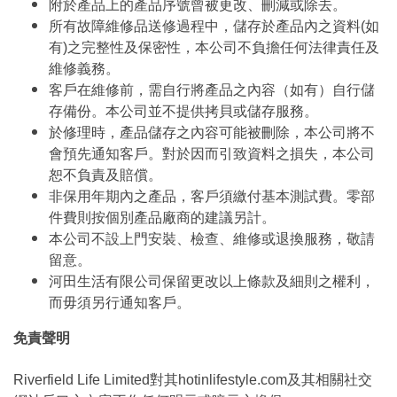
附於產品上的產品序號曾被更改、刪減或除去。
所有故障維修品送修過程中，儲存於產品內之資料(如
有)之完整性及保密性，本公司不負擔任何法律責任及
維修義務。
客戶在維修前，需自行將產品之內容（如有）自行儲
存備份。本公司並不提供拷貝或儲存服務。
於修理時，產品儲存之內容可能被刪除，本公司將不
會預先通知客戶。對於因而引致資料之損失，本公司
恕不負責及賠償。
非保用年期內之產品，客戶須繳付基本測試費。零部
件費則按個別產品廠商的建議另計。
本公司不設上門安裝、檢查、維修或退換服務，敬請
留意。
河田生活有限公司保留更改以上條款及細則之權利，
而毋須另行通知客戶。
免責聲明
Riverfield Life Limited對其hotinlifestyle.com及其相關社交