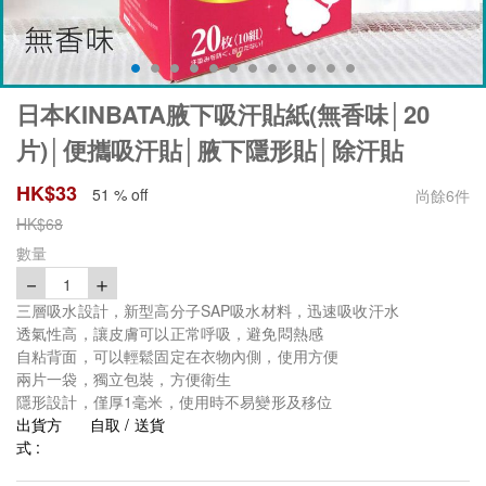
日本KINBATA腋下吸汗貼紙(無香味│20
片)│便攜吸汗貼│腋下隱形貼│除汗貼
HK$
33
51 % off
尚餘
6
件
HK$
68
數量
－
＋
1
三層吸水設計，新型高分子SAP吸水材料，迅速吸收汗水
透氣性高，讓皮膚可以正常呼吸，避免悶熱感
自粘背面，可以輕鬆固定在衣物內側，使用方便
兩片一袋，獨立包裝，方便衛生
隱形設計，僅厚1毫米，使用時不易變形及移位
出貨方
自取 / 送貨
式 :