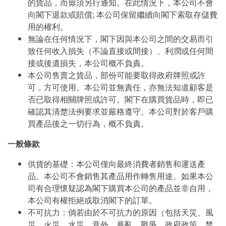
的貨品，而毋須另行通知。在此情況下，本公司不會
向閣下退款或賠償; 本公司保留繼續向閣下索取存儲費
用的權利。
無論在任何情況下，閣下因與本公司之間的交易而引
致任何收入損失（不論直接或間接）、利潤或任何間
接或後遺損失，本公司概不負責。
本公司售賣之貨品，部份可能要取得政府牌照或許
可，方可使用。本公司並無責任，亦無法知道顧客是
否已取得相關牌照或許可。閣下在購買貨品時，即已
確認其清楚法例要求並嚴格遵守。本公司對於客戶購
買產品後之一切行為，概不負責。
一般條款
供貨的基礎：本公司僅向最終消費者銷售和運送產
品。本公司不會銷售其產品用作轉售用途。如果本公
司有合理懷疑認為閣下購買本公司的產品並非自用，
本公司有權拒絕或取消閣下的訂單。
不可抗力：倘若由於不可抗力的原因（包括天災、風
災、火災、水災、意外、暴亂、戰爭、政府政策、禁