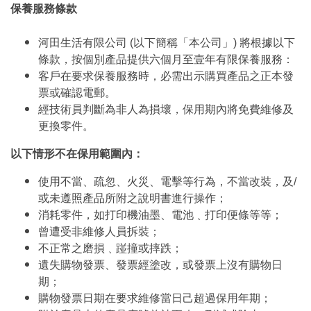
保養服務條款
河田生活有限公司 (以下簡稱「本公司」) 將根據以下
條款，按個別產品提供六個月至壹年有限保養服務：
客戶在要求保養服務時，必需出示購買產品之正本發
票或確認電郵。
經技術員判斷為非人為損壞，保用期內將免費維修及
更換零件。
以下情形不在保用範圍內：
使用不當、疏忽、火災、電擊等行為，不當改裝，及/
或未遵照產品所附之說明書進行操作；
消耗零件，如打印機油墨、電池﹑打印便條等等；
曾遭受非維修人員拆裝；
不正常之磨損﹑踫撞或摔跌；
遺失購物發票、發票經塗改，或發票上沒有購物日
期；
購物發票日期在要求維修當日己超過保用年期；