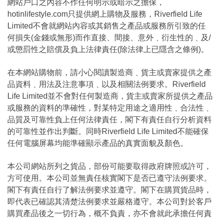
網站戶口之內容不作任何明示或暗示之擔保，
hotinlifestyle.com只提供網上購物及服務，Riverfield Life
Limited不會就網站內容或其銷售之產品或服務所引致的任
何損失(金錢或無形)而作直接、間接、意外﹑衍生性的﹑及/
或懲罰性之賠償及負上法律責任(除法律上已隱含之條例)。
在本網站購物前，請小心閱讀製造商﹑貨主或賣家提供之產
品資料﹑用法及注意事項﹑以及相關法例要求。Riverfield
Life Limited並不會對任何製造商，貨主或賣家所提供之產品
或服務的資料的準確性，對某特定用途之適用性﹑合法性﹑
品質及可靠性負上任何法律責任，閣下有責任自行分析資料
的可靠性並作出判斷。同時Riverfield Life Limited不能確保
任何電腦屏幕均能準確顯示產品的真實面貌及顏色。
本公司網站所列之貨品，部份可能要取得政府牌照或許可，
方可使用。本公司並無責任核實閣下是否已遵守法例要求。
閣下有責任自行了解法例要求並遵守。閣下在購買貨品時，
即代表已確認其清楚法例要求並嚴格遵守。本公司對於客戶
購買產品後之一切行為，概不負責，亦不會就此承擔任何責