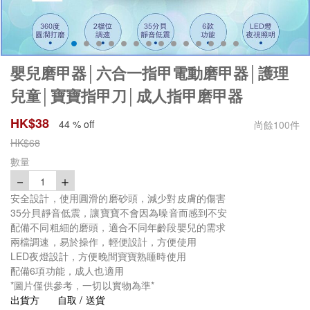
嬰兒磨甲器│六合一指甲電動磨甲器│護理
兒童│寶寶指甲刀│成人指甲磨甲器
HK$
38
44 % off
尚餘
100
件
HK$
68
數量
－
＋
1
安全設計，使用圓滑的磨砂頭，減少對皮膚的傷害
35分貝靜音低震，讓寶寶不會因為噪音而感到不安
配備不同粗細的磨頭，適合不同年齡段嬰兒的需求
兩檔調速，易於操作，輕便設計，方便使用
LED夜燈設計，方便晚間寶寶熟睡時使用
配備6項功能，成人也適用
*圖片僅供參考，一切以實物為準*
出貨方
自取 / 送貨