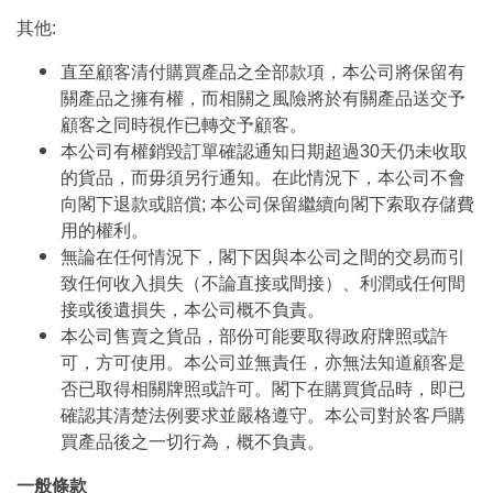
其他:
直至顧客清付購買產品之全部款項，本公司將保留有
關產品之擁有權，而相關之風險將於有關產品送交予
顧客之同時視作已轉交予顧客。
本公司有權銷毀訂單確認通知日期超過30天仍未收取
的貨品，而毋須另行通知。在此情況下，本公司不會
向閣下退款或賠償; 本公司保留繼續向閣下索取存儲費
用的權利。
無論在任何情況下，閣下因與本公司之間的交易而引
致任何收入損失（不論直接或間接）、利潤或任何間
接或後遺損失，本公司概不負責。
本公司售賣之貨品，部份可能要取得政府牌照或許
可，方可使用。本公司並無責任，亦無法知道顧客是
否已取得相關牌照或許可。閣下在購買貨品時，即已
確認其清楚法例要求並嚴格遵守。本公司對於客戶購
買產品後之一切行為，概不負責。
一般條款