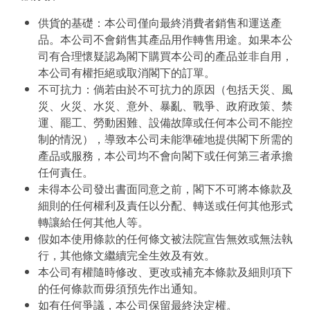
供貨的基礎：本公司僅向最終消費者銷售和運送產
品。本公司不會銷售其產品用作轉售用途。如果本公
司有合理懷疑認為閣下購買本公司的產品並非自用，
本公司有權拒絕或取消閣下的訂單。
不可抗力：倘若由於不可抗力的原因（包括天災、風
災、火災、水災、意外、暴亂、戰爭、政府政策、禁
運、罷工、勞動困難、設備故障或任何本公司不能控
制的情況），導致本公司未能準確地提供閣下所需的
產品或服務，本公司均不會向閣下或任何第三者承擔
任何責任。
未得本公司發出書面同意之前，閣下不可將本條款及
細則的任何權利及責任以分配、轉送或任何其他形式
轉讓給任何其他人等。
假如本使用條款的任何條文被法院宣告無效或無法執
行，其他條文繼續完全生效及有效。
本公司有權隨時修改、更改或補充本條款及細則項下
的任何條款而毋須預先作出通知。
如有任何爭議，本公司保留最終決定權。