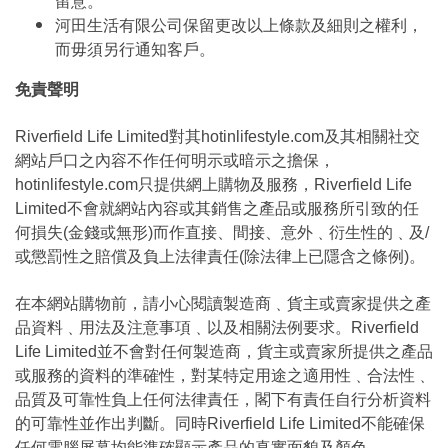
留意。
河田生活有限公司保留更改以上條款及細則之權利，
而毋須另行通知客戶。
免責聲明
Riverfield Life Limited對其hotinlifestyle.com及其相關社交
網站戶口之內容不作任何明示或暗示之擔保，
hotinlifestyle.com只提供網上購物及服務，Riverfield Life
Limited不會就網站內容或其銷售之產品或服務所引致的任
何損失(金錢或無形)而作直接、間接、意外﹑衍生性的﹑及/
或懲罰性之賠償及負上法律責任(除法律上已隱含之條例)。
在本網站購物前，請小心閱讀製造商﹑貨主或賣家提供之產
品資料﹑用法及注意事項﹑以及相關法例要求。Riverfield
Life Limited並不會對任何製造商，貨主或賣家所提供之產品
或服務的資料的準確性，對某特定用途之適用性﹑合法性﹑
品質及可靠性負上任何法律責任，閣下有責任自行分析資料
的可靠性並作出判斷。同時Riverfield Life Limited不能確保
任何電腦屏幕均能準確顯示產品的真實面貌及顏色。