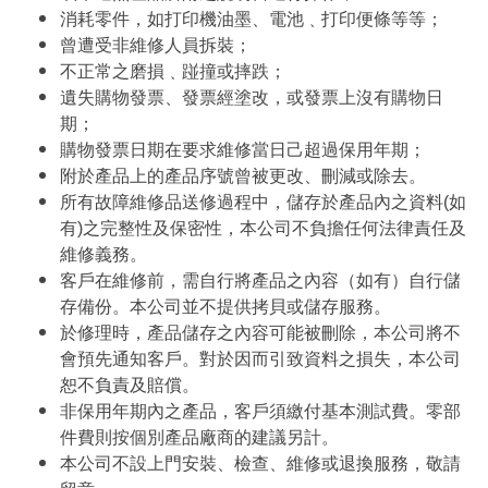
消耗零件，如打印機油墨、電池﹑打印便條等等；
曾遭受非維修人員拆裝；
不正常之磨損﹑踫撞或摔跌；
遺失購物發票、發票經塗改，或發票上沒有購物日
期；
購物發票日期在要求維修當日己超過保用年期；
附於產品上的產品序號曾被更改、刪減或除去。
所有故障維修品送修過程中，儲存於產品內之資料(如
有)之完整性及保密性，本公司不負擔任何法律責任及
維修義務。
客戶在維修前，需自行將產品之內容（如有）自行儲
存備份。本公司並不提供拷貝或儲存服務。
於修理時，產品儲存之內容可能被刪除，本公司將不
會預先通知客戶。對於因而引致資料之損失，本公司
恕不負責及賠償。
非保用年期內之產品，客戶須繳付基本測試費。零部
件費則按個別產品廠商的建議另計。
本公司不設上門安裝、檢查、維修或退換服務，敬請