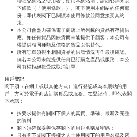
聯社交網站之使用者，使用本網站前，請細心詳閱以
下條款（「使用條款」）。閣下使用本網站的任何部
份，即代表閣下已閱讀本使用條款並同意接受其約
束。
本公司會盡力確保電子商店上所列載的貨品有存貨供
應。如任何貨品因缺貨而未能提供予顧客，本公司有
權提供相同種類及價格的貨品以供替代。
所有訂單須視乎相關貨品的供應情況再作最後確認。
倘若本公司未能提供任何已訂購之產品或服務，本公
司有權拒絕接受或取消訂單。
用戶登記
閣下須（在網上或以其他方式）進行登記成為本網站的用
戶，方可於電子商店訂購貨品或服務。在登記時，即代表閣
下承諾：
按要求提供有關閣下個人的真實、準確、最新及完整
的資料；
閣下須確保妥善保存閣下的用戶名稱及密碼；
只有閣下或閣下授權之人士使用閣下的用戶名稱及密