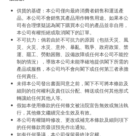
供貨的基礎：本公司僅向最終消費者銷售和運送產
品。本公司不會銷售其產品用作轉售用途。如果本公
司有合理懷疑認為閣下購買本公司的產品並非自用，
本公司有權拒絕或取消閣下的訂單。
不可抗力：倘若由於不可抗力的原因（包括天災、風
災、火災、水災、意外、暴亂、戰爭、政府政策、禁
運、罷工、勞動困難、設備故障或任何本公司不能控
制的情況），導致本公司未能準確地提供閣下所需的
產品或服務，本公司均不會向閣下或任何第三者承擔
任何責任。
未得本公司發出書面同意之前，閣下不可將本條款及
細則的任何權利及責任以分配、轉送或任何其他形式
轉讓給任何其他人等。
假如本使用條款的任何條文被法院宣告無效或無法執
行，其他條文繼續完全生效及有效。
本公司有權隨時修改、更改或補充本條款及細則項下
的任何條款而毋須預先作出通知。
如有任何爭議，本公司保留最終決定權。