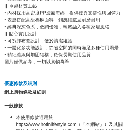
▍卓越材質工藝
• 內材採用高密度PP透氣海綿，提供優異支撐性與回彈力
• 表層搭配高級棉麻面料，觸感細膩且耐磨耐用
• 經典深灰色系，低調優雅，輕鬆融入各種家居風格
▍貼心實用設計
• 可拆卸布套設計，便於清潔維護
• 一體化多功能設計，節省空間的同時滿足多種使用場景
• 精細縫線與加固結構，確保長期使用品質
圖片僅供參考，一切以實物為準
優惠條款及細則
網上購物條款及細則
一般條款
本使用條款適用於
https://www.hotinlifestyle.com（「本網站」）及其關