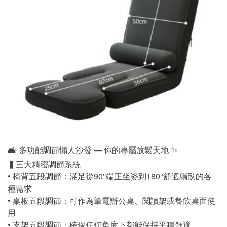
🛋️ 多功能調節懶人沙發 — 你的專屬放鬆天地 ✨
▍三大精密調節系統
• 椅背五段調節：滿足從90°端正坐姿到180°舒適躺臥的各
種需求
• 桌板五段調節：可作為筆電辦公桌、閱讀架或餐飲桌面使
用
• 支架五段調節：確保任何角度下都能保持平穩舒適