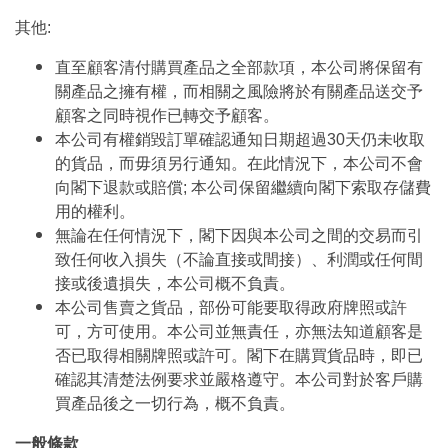
其他:
直至顧客清付購買產品之全部款項，本公司將保留有
關產品之擁有權，而相關之風險將於有關產品送交予
顧客之同時視作已轉交予顧客。
本公司有權銷毀訂單確認通知日期超過30天仍未收取
的貨品，而毋須另行通知。在此情況下，本公司不會
向閣下退款或賠償; 本公司保留繼續向閣下索取存儲費
用的權利。
無論在任何情況下，閣下因與本公司之間的交易而引
致任何收入損失（不論直接或間接）、利潤或任何間
接或後遺損失，本公司概不負責。
本公司售賣之貨品，部份可能要取得政府牌照或許
可，方可使用。本公司並無責任，亦無法知道顧客是
否已取得相關牌照或許可。閣下在購買貨品時，即已
確認其清楚法例要求並嚴格遵守。本公司對於客戶購
買產品後之一切行為，概不負責。
一般條款