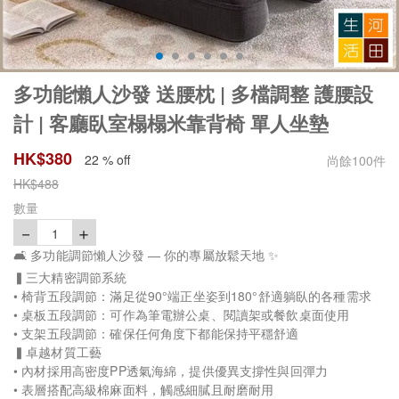
多功能懶人沙發 送腰枕 | 多檔調整 護腰設
計 | 客廳臥室榻榻米靠背椅 單人坐墊
HK$
380
22 % off
尚餘
100
件
HK$
488
數量
－
＋
1
🛋️ 多功能調節懶人沙發 — 你的專屬放鬆天地 ✨
▍三大精密調節系統
• 椅背五段調節：滿足從90°端正坐姿到180°舒適躺臥的各種需求
• 桌板五段調節：可作為筆電辦公桌、閱讀架或餐飲桌面使用
• 支架五段調節：確保任何角度下都能保持平穩舒適
▍卓越材質工藝
• 內材採用高密度PP透氣海綿，提供優異支撐性與回彈力
• 表層搭配高級棉麻面料，觸感細膩且耐磨耐用