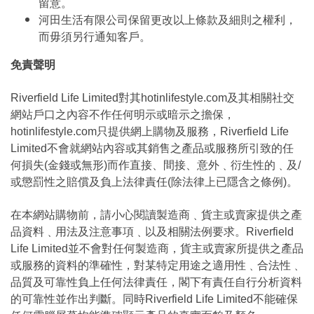
留意。
河田生活有限公司保留更改以上條款及細則之權利，
而毋須另行通知客戶。
免責聲明
Riverfield Life Limited對其hotinlifestyle.com及其相關社交
網站戶口之內容不作任何明示或暗示之擔保，
hotinlifestyle.com只提供網上購物及服務，Riverfield Life
Limited不會就網站內容或其銷售之產品或服務所引致的任
何損失(金錢或無形)而作直接、間接、意外﹑衍生性的﹑及/
或懲罰性之賠償及負上法律責任(除法律上已隱含之條例)。
在本網站購物前，請小心閱讀製造商﹑貨主或賣家提供之產
品資料﹑用法及注意事項﹑以及相關法例要求。Riverfield
Life Limited並不會對任何製造商，貨主或賣家所提供之產品
或服務的資料的準確性，對某特定用途之適用性﹑合法性﹑
品質及可靠性負上任何法律責任，閣下有責任自行分析資料
的可靠性並作出判斷。同時Riverfield Life Limited不能確保