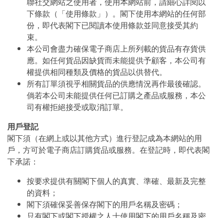
聯社交網站之使用者，使用本網站前，請細心詳閱以
下條款（「使用條款」）。閣下使用本網站的任何部
份，即代表閣下已閱讀本使用條款並同意接受其約
束。
本公司會盡力確保電子商店上所列載的貨品有存貨供
應。如任何貨品因缺貨而未能提供予顧客，本公司有
權提供相同種類及價格的貨品以供替代。
所有訂單須視乎相關貨品的供應情況再作最後確認。
倘若本公司未能提供任何已訂購之產品或服務，本公
司有權拒絕接受或取消訂單。
用戶登記
閣下須（在網上或以其他方式）進行登記成為本網站的用
戶，方可於電子商店訂購貨品或服務。在登記時，即代表閣
下承諾：
按要求提供有關閣下個人的真實、準確、最新及完整
的資料；
閣下須確保妥善保存閣下的用戶名稱及密碼；
只有閣下或閣下授權之人士使用閣下的用戶名稱及密