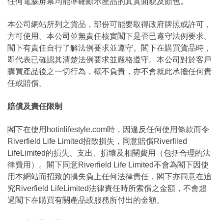
任何電腦屏幕均能準確顯示產品的真實面貌及顏色。
本公司網站所列之貨品，部份可能要取得政府牌照或許可，
方可使用。本公司並無責任核實閣下是否已遵守法例要求。
閣下有責任自行了解法例要求並遵守。閣下在購買貨品時，
即代表已確認其清楚法例要求並嚴格遵守。本公司對於客戶
購買產品後之一切行為，概不負責，亦不會就此承擔任何責
任或賠償。
賠償及責任限制
閣下在使用hotinlifestyle.com時，因違反任何使用條款而令
Riverfield Life Limited招致損失，同意賠償Riverfiled
LifeLimited的損失、支出、損壞及相關費用（包括合理的法
律費用）。閣下同意Riverfield Life Limited不會為閣下因使
用本網站而招致的損失負上任何法律責任，閣下亦同意在追
究Riverfield LifeLimited法律責任時所索償之金額，不會超
過閣下在購買有關產品或服務所付出的金額。