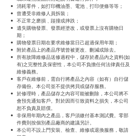
消耗零件，如打印機油墨、電池﹑打印便條等等；
曾遭受非維修人員拆裝；
不正常之磨損﹑踫撞或摔跌；
遺失購物發票、發票經塗改，或發票上沒有購物日
期；
購物發票日期在要求維修當日己超過保用年期；
附於產品上的產品序號曾被更改、刪減或除去。
所有故障維修品送修過程中，儲存於產品內之資料(如
有)之完整性及保密性，本公司不負擔任何法律責任及
維修義務。
客戶在維修前，需自行將產品之內容（如有）自行儲
存備份。本公司並不提供拷貝或儲存服務。
於修理時，產品儲存之內容可能被刪除，本公司將不
會預先通知客戶。對於因而引致資料之損失，本公司
恕不負責及賠償。
非保用年期內之產品，客戶須繳付基本測試費。零部
件費則按個別產品廠商的建議另計。
本公司不設上門安裝、檢查、維修或退換服務，敬請