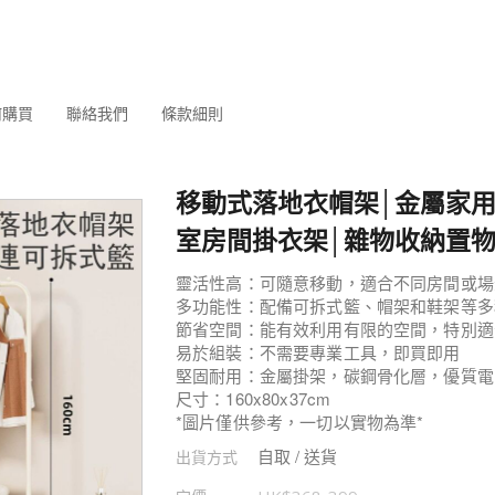
何購買
聯絡我們
條款細則
移動式落地衣帽架│金屬家用
室房間掛衣架│雜物收納置物
靈活性高：可隨意移動，適合不同房間或場
多功能性：配備可拆式籃、帽架和鞋架等多
節省空間：能有效利用有限的空間，特別適
易於組裝：不需要專業工具，即買即用
堅固耐用：金屬掛架，碳鋼骨化層，優質電
尺寸：160x80x37cm
*圖片僅供參考，一切以實物為準*
自取 / 送貨
出貨方式