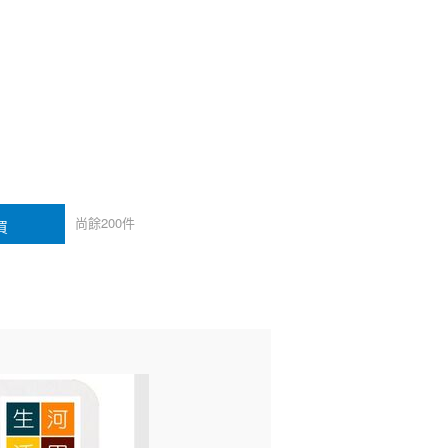
尚餘
200
件
買