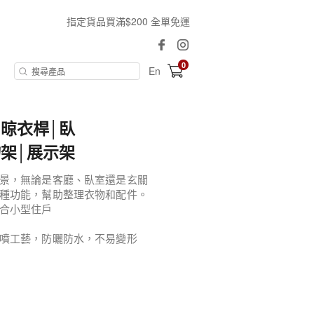
指定貨品買滿$200 全單免運
0
En
晾衣桿│臥
架│展示架
景，無論是客廳、臥室還是玄關
種功能，幫助整理衣物和配件。
合小型住戶
噴工藝，防曬防水，不易變形