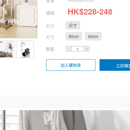
定價
HK$
368
-
399
HK$
228
-
248
價錢
尺寸
尺寸
80cm
60cm
尺寸
數量
加入購物車
立即購