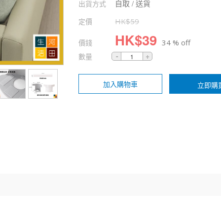
自取 / 送貨
出貨方式
定價
HK$
59
HK$
39
價錢
34 % off
數量
加入購物車
立即購