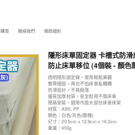
何購買
聯絡我們
條款細則
隱形床單固定器 卡槽式防滑
防止床單移位 (4個裝 - 顏色
透明隱形固定條，使用輕鬆美觀
整齊穩固，再也不怕床單亂糟糟
防滑設計，不易脫落
優質加厚材質，安全耐用不傷床單
簡易安裝，適用市面大部份床單床架
材質：ABS, PP
顏色：白色/灰色(隨機)
尺寸：20.5cm x 12.9cm x 16.2cm
重量：450g