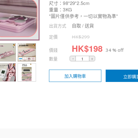
尺寸：98*29*2.5cm
重量：3KG
*圖片僅供參考，一切以實物為準*
自取 / 送貨
出貨方式
定價
HK$
299
HK$
198
價錢
34 % off
數量
加入購物車
立即購