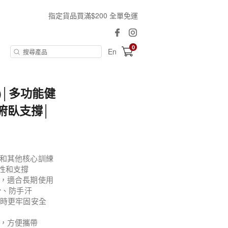
指定貨品買滿$200 全單免運
0
En
)│多功能健
俯臥支撐│
和其他核心訓練
性和支撐
，適合長期使用
滑、防手汗
動時更牢固安全
，方便攜帶