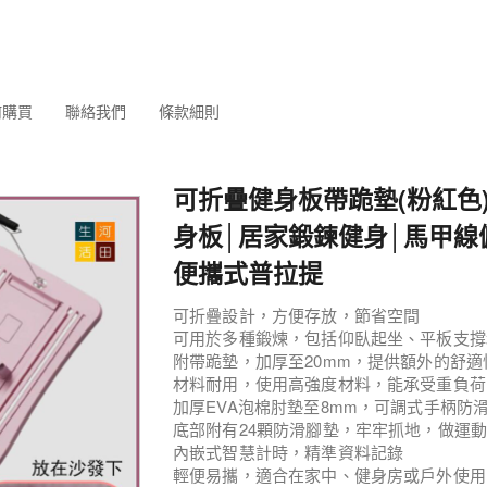
何購買
聯絡我們
條款細則
可折疊健身板帶跪墊(粉紅色
身板│居家鍛鍊健身│馬甲線
便攜式普拉提
可折疊設計，方便存放，節省空間
可用於多種鍛煉，包括仰臥起坐、平板支撐
附帶跪墊，加厚至20mm，提供額外的舒適
材料耐用，使用高強度材料，能承受重負荷
加厚EVA泡棉肘墊至8mm，可調式手柄防
底部附有24顆防滑腳墊，牢牢抓地，做運
內嵌式智慧計時，精準資料記錄
輕便易攜，適合在家中、健身房或戶外使用