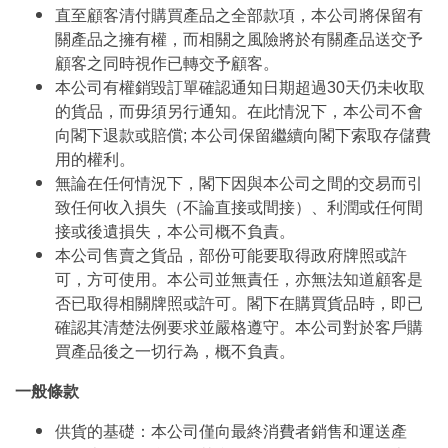
直至顧客清付購買產品之全部款項，本公司將保留有
關產品之擁有權，而相關之風險將於有關產品送交予
顧客之同時視作已轉交予顧客。
本公司有權銷毀訂單確認通知日期超過30天仍未收取
的貨品，而毋須另行通知。在此情況下，本公司不會
向閣下退款或賠償; 本公司保留繼續向閣下索取存儲費
用的權利。
無論在任何情況下，閣下因與本公司之間的交易而引
致任何收入損失（不論直接或間接）、利潤或任何間
接或後遺損失，本公司概不負責。
本公司售賣之貨品，部份可能要取得政府牌照或許
可，方可使用。本公司並無責任，亦無法知道顧客是
否已取得相關牌照或許可。閣下在購買貨品時，即已
確認其清楚法例要求並嚴格遵守。本公司對於客戶購
買產品後之一切行為，概不負責。
一般條款
供貨的基礎：本公司僅向最終消費者銷售和運送產