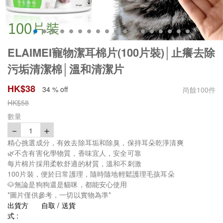
ELAIMEI寵物潔耳棉片(100片裝)│止癢去除
污垢清潔棉│溫和清潔片
HK$
38
34 % off
尚餘
100
件
HK$
58
數量
－
＋
1
精心挑選成分，有效去除耳垢和除臭，保持耳朵乾淨清爽
🌿不含有害化學物質，香味宜人，安全可靠
每片棉片採用柔軟舒適的材質，溫和不刺激
100片裝，便於日常護理，隨時隨地輕鬆護理毛孩耳朵
🐶無論是狗狗還是貓咪，都能安心使用
*圖片僅供參考，一切以實物為準*
出貨方
自取 / 送貨
式 :