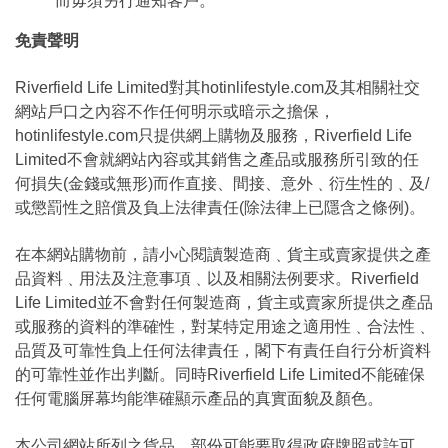
而毋須另行通知客戶。
免責聲明
Riverfield Life Limited對其hotinlifestyle.com及其相關社交
網站戶口之內容不作任何明示或暗示之擔保，
hotinlifestyle.com只提供網上購物及服務，Riverfield Life
Limited不會就網站內容或其銷售之產品或服務所引致的任
何損失(金錢或無形)而作直接、間接、意外﹑衍生性的﹑及/
或懲罰性之賠償及負上法律責任(除法律上已隱含之條例)。
在本網站購物前，請小心閱讀製造商﹑貨主或賣家提供之產
品資料﹑用法及注意事項﹑以及相關法例要求。Riverfield
Life Limited並不會對任何製造商，貨主或賣家所提供之產品
或服務的資料的準確性，對某特定用途之適用性﹑合法性﹑
品質及可靠性負上任何法律責任，閣下有責任自行分析資料
的可靠性並作出判斷。同時Riverfield Life Limited不能確保
任何電腦屏幕均能準確顯示產品的真實面貌及顏色。
本公司網站所列之貨品，部份可能要取得政府牌照或許可，