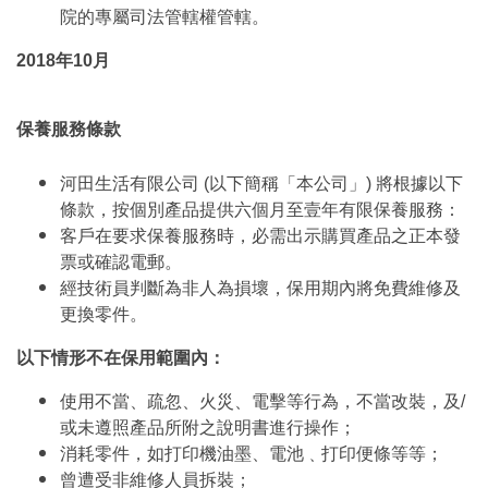
院的專屬司法管轄權管轄。
2018年10月
保養服務條款
河田生活有限公司 (以下簡稱「本公司」) 將根據以下
條款，按個別產品提供六個月至壹年有限保養服務：
客戶在要求保養服務時，必需出示購買產品之正本發
票或確認電郵。
經技術員判斷為非人為損壞，保用期內將免費維修及
更換零件。
以下情形不在保用範圍內：
使用不當、疏忽、火災、電擊等行為，不當改裝，及/
或未遵照產品所附之說明書進行操作；
消耗零件，如打印機油墨、電池﹑打印便條等等；
曾遭受非維修人員拆裝；