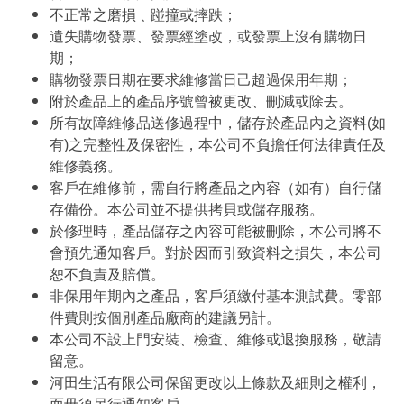
不正常之磨損﹑踫撞或摔跌；
遺失購物發票、發票經塗改，或發票上沒有購物日
期；
購物發票日期在要求維修當日己超過保用年期；
附於產品上的產品序號曾被更改、刪減或除去。
所有故障維修品送修過程中，儲存於產品內之資料(如
有)之完整性及保密性，本公司不負擔任何法律責任及
維修義務。
客戶在維修前，需自行將產品之內容（如有）自行儲
存備份。本公司並不提供拷貝或儲存服務。
於修理時，產品儲存之內容可能被刪除，本公司將不
會預先通知客戶。對於因而引致資料之損失，本公司
恕不負責及賠償。
非保用年期內之產品，客戶須繳付基本測試費。零部
件費則按個別產品廠商的建議另計。
本公司不設上門安裝、檢查、維修或退換服務，敬請
留意。
河田生活有限公司保留更改以上條款及細則之權利，