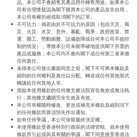
品。本公司不會銷售其產品用作轉售用途。如果本公
司有合理懷疑認為閣下購買本公司的產品並非自用，
本公司有權拒絕或取消閣下的訂單。
不可抗力：倘若由於不可抗力的原因（包括天災、風
災、火災、水災、意外、暴亂、戰爭、政府政策、禁
運、罷工、勞動困難、設備故障或任何本公司不能控
制的情況），導致本公司未能準確地提供閣下所需的
產品或服務，本公司均不會向閣下或任何第三者承擔
任何責任。
未得本公司發出書面同意之前，閣下不可將本條款及
細則的任何權利及責任以分配、轉送或任何其他形式
轉讓給任何其他人等。
假如本使用條款的任何條文被法院宣告無效或無法執
行，其他條文繼續完全生效及有效。
本公司有權隨時修改、更改或補充本條款及細則項下
的任何條款而毋須預先作出通知。
如有任何爭議，本公司保留最終決定權。
本使用條款受香港特別行政區的法律管轄。就本使用
條款所引起或與其有關的爭議，閣下同意接受香港法