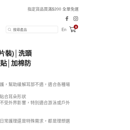
指定貨品買滿$200 全單免運
0
En
0片裝)│洗頭
貼│加棉防
護，幫助緩解耳部不適，適合各種場
貼合耳朵形狀
不受外界影響，特別適合游泳或戶外
日常護理還是特殊需求，都是理想選