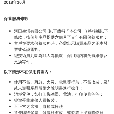
2018年10月
保養服務條款
河田生活有限公司 (以下簡稱「本公司」) 將根據以下
條款，按個別產品提供六個月至壹年有限保養服務：
客戶在要求保養服務時，必需出示購買產品之正本發
票或確認電郵。
經技術員判斷為非人為損壞，保用期內將免費維修及
更換零件。
以下情形不在保用範圍內：
使用不當、疏忽、火災、電擊等行為，不當改裝，及/
或未遵照產品所附之說明書進行操作；
消耗零件，如打印機油墨、電池﹑打印便條等等；
曾遭受非維修人員拆裝；
不正常之磨損﹑踫撞或摔跌；
遺失購物發票、發票經塗改，或發票上沒有購物日