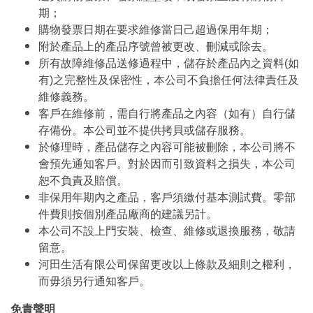
期；
購物發票日期在要求維修當日己超過保用年期；
附於產品上的產品序號曾被更改、刪減或除去。
所有故障維修品送修過程中，儲存於產品內之資料(如
有)之完整性及保密性，本公司不負擔任何法律責任及
維修義務。
客戶在維修前，需自行將產品之內容（如有）自行儲
存備份。本公司並不提供拷貝或儲存服務。
於修理時，產品儲存之內容可能被刪除，本公司將不
會預先通知客戶。對於因而引致資料之損失，本公司
恕不負責及賠償。
非保用年期內之產品，客戶須繳付基本測試費。零部
件費則按個別產品廠商的建議另計。
本公司不設上門安裝、檢查、維修或退換服務，敬請
留意。
河田生活有限公司保留更改以上條款及細則之權利，
而毋須另行通知客戶。
免責聲明