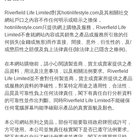
Riverfield Life Limited對其hotinlifestyle.com及其相關社交
網站戶口之內容不作任何明示或暗示之擔保，
hotinlifestyle.com只提供網上購物及服務，Riverfield Life
Limited不會就網站內容或其銷售之產品或服務所引致的任
何損失(金錢或無形)而作直接、間接、意外﹑衍生性的﹑及/
或懲罰性之賠償及負上法律責任(除法律上已隱含之條例)。
在本網站購物前，請小心閱讀製造商﹑貨主或賣家提供之產
品資料﹑用法及注意事項﹑以及相關法例要求。Riverfield
Life Limited並不會對任何製造商，貨主或賣家所提供之產品
或服務的資料的準確性，對某特定用途之適用性﹑合法性﹑
品質及可靠性負上任何法律責任，閣下有責任自行分析資料
的可靠性並作出判斷。同時Riverfield Life Limited不能確保
任何電腦屏幕均能準確顯示產品的真實面貌及顏色。
本公司網站所列之貨品，部份可能要取得政府牌照或許可，
方可使用。本公司並無責任核實閣下是否已遵守法例要求。
閣下有責任自行了解法例要求並遵守。閣下在購買貨品時，