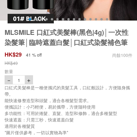
MLSMILE 口紅式美髮棒(黑色|4g)│一次性
染髮筆│臨時遮蓋白髮│口紅式染髮補色筆
HK$
29
41 % off
尚餘
100
件
HK$
49
數量
－
＋
1
口紅式美髮棒是一種便攜式的美髮工具，口紅般設計，方便隨身攜
帶。
能快速修整造型和頭髮，適合各種髮型需求。
便攜設計：小巧輕便，易於攜帶，方便隨時使用
多功能性：可用於捲髮、直髮、造型和修飾，適合多種髮型
快速遮蓋：只需三秒，快速遮蓋白髮
適用於各種髮質
*圖片僅供參考，一切以實物為準*