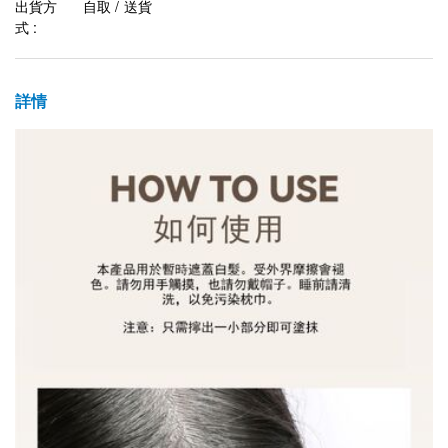
出貨方
自取 / 送貨
式 :
詳情