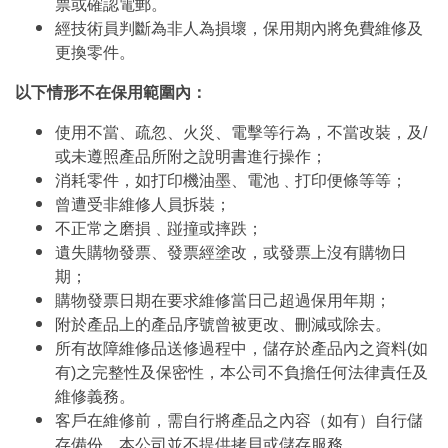
票或確認電郵。
經技術員判斷為非人為損壞，保用期內將免費維修及
更換零件。
以下情形不在保用範圍內：
使用不當、疏忽、火災、電擊等行為，不當改裝，及/
或未遵照產品所附之說明書進行操作；
消耗零件，如打印機油墨、電池﹑打印便條等等；
曾遭受非維修人員拆裝；
不正常之磨損﹑踫撞或摔跌；
遺失購物發票、發票經塗改，或發票上沒有購物日
期；
購物發票日期在要求維修當日己超過保用年期；
附於產品上的產品序號曾被更改、刪減或除去。
所有故障維修品送修過程中，儲存於產品內之資料(如
有)之完整性及保密性，本公司不負擔任何法律責任及
維修義務。
客戶在維修前，需自行將產品之內容（如有）自行儲
存備份。本公司並不提供拷貝或儲存服務。