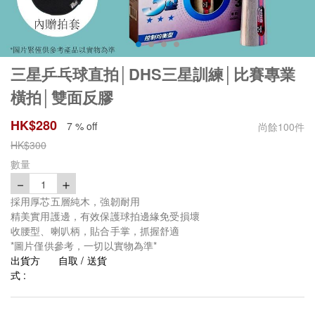
三星乒乓球直拍│DHS三星訓練│比賽專業
橫拍│雙面反膠
HK$
280
7 % off
尚餘
100
件
HK$
300
數量
－
＋
1
採用厚芯五層純木，強韌耐用
精美實用護邊，有效保護球拍邊緣免受損壞
收腰型、喇叭柄，貼合手掌，抓握舒適
*圖片僅供參考，一切以實物為準*
出貨方
自取 / 送貨
式 :