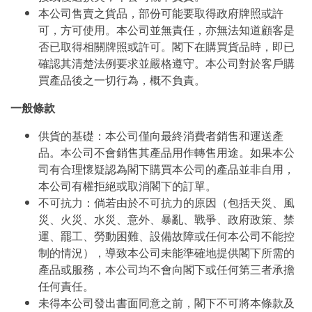
本公司售賣之貨品，部份可能要取得政府牌照或許
可，方可使用。本公司並無責任，亦無法知道顧客是
否已取得相關牌照或許可。閣下在購買貨品時，即已
確認其清楚法例要求並嚴格遵守。本公司對於客戶購
買產品後之一切行為，概不負責。
一般條款
供貨的基礎：本公司僅向最終消費者銷售和運送產
品。本公司不會銷售其產品用作轉售用途。如果本公
司有合理懷疑認為閣下購買本公司的產品並非自用，
本公司有權拒絕或取消閣下的訂單。
不可抗力：倘若由於不可抗力的原因（包括天災、風
災、火災、水災、意外、暴亂、戰爭、政府政策、禁
運、罷工、勞動困難、設備故障或任何本公司不能控
制的情況），導致本公司未能準確地提供閣下所需的
產品或服務，本公司均不會向閣下或任何第三者承擔
任何責任。
未得本公司發出書面同意之前，閣下不可將本條款及