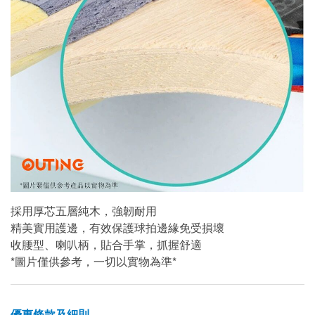
採用厚芯五層純木，強韌耐用
精美實用護邊，有效保護球拍邊緣免受損壞
收腰型、喇叭柄，貼合手掌，抓握舒適
*圖片僅供參考，一切以實物為準*
優惠條款及細則