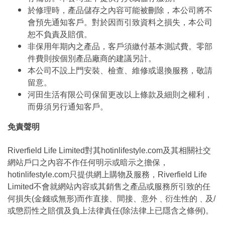
於修理時，產品儲存之內容可能被刪除，本公司將不
會預先通知客戶。對於因而引致資料之損失，本公司
恕不負責及賠償。
非保用年期內之產品，客戶須繳付基本測試費。零部
件費則按個別產品廠商的建議另計。
本公司不設上門安裝、檢查、維修或退換服務，敬請
留意。
河田生活有限公司保留更改以上條款及細則之權利，
而毋須另行通知客戶。
免責聲明
Riverfield Life Limited對其hotinlifestyle.com及其相關社交
網站戶口之內容不作任何明示或暗示之擔保，
hotinlifestyle.com只提供網上購物及服務，Riverfield Life
Limited不會就網站內容或其銷售之產品或服務所引致的任
何損失(金錢或無形)而作直接、間接、意外﹑衍生性的﹑及/
或懲罰性之賠償及負上法律責任(除法律上已隱含之條例)。