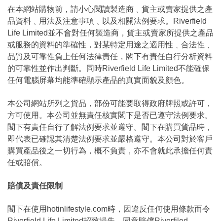
在本網站購物前，請小心閱讀製造商﹑貨主或賣家提供之產
品資料﹑用法及注意事項﹑以及相關法例要求。Riverfield
Life Limited並不會對任何製造商，貨主或賣家所提供之產品
或服務的資料的準確性，對某特定用途之適用性﹑合法性﹑
品質及可靠性負上任何法律責任，閣下有責任自行分析資料
的可靠性並作出判斷。同時Riverfield Life Limited不能確保
任何電腦屏幕均能準確顯示產品的真實面貌及顏色。
本公司網站所列之貨品，部份可能要取得政府牌照或許可，
方可使用。本公司並無責任核實閣下是否已遵守法例要求。
閣下有責任自行了解法例要求並遵守。閣下在購買貨品時，
即代表已確認其清楚法例要求並嚴格遵守。本公司對於客戶
購買產品後之一切行為，概不負責，亦不會就此承擔任何責
任或賠償。
賠償及責任限制
閣下在使用hotinlifestyle.com時，因違反任何使用條款而令
Riverfield Life Limited招致損失，同意賠償Riverfiled