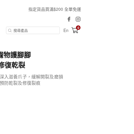
指定貨品買滿$200 全單免運
0
En
│寵物護腳腳
修復乾裂
深入滋養爪子，緩解開裂及磨損
預防乾裂及修復裂痕