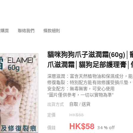
何購買
聯絡我們
條款細則
貓咪狗狗爪子滋潤霜(60g)
爪滋潤霜│貓狗足部護理膏│
深層滋潤：富含天然植物油和保濕成分，能
修復龜裂：特別配方能有效修護受損爪墊，
安全配方：無毒無害，可安心使用
*圖片僅供參考，一切以實物為準*
自取 / 送貨
出貨方式
定價
HK$
88
HK$
58
價錢
34 % off