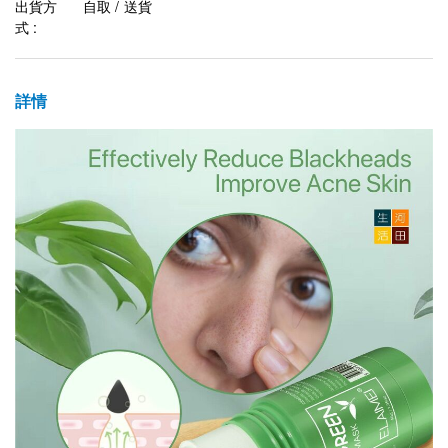
出貨方
自取 / 送貨
式 :
詳情