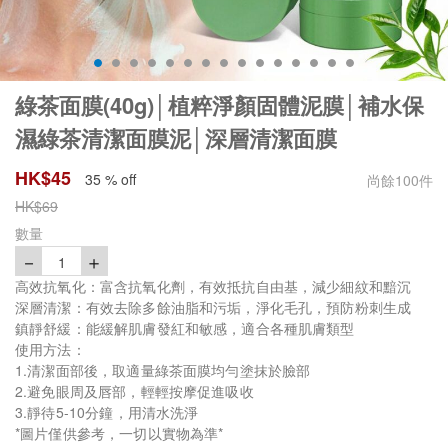
綠茶面膜(40g)│植粹淨顏固體泥膜│補水保
濕綠茶清潔面膜泥│深層清潔面膜
HK$
45
35 % off
尚餘
100
件
HK$
69
數量
－
＋
1
高效抗氧化：富含抗氧化劑，有效抵抗自由基，減少細紋和黯沉
深層清潔：有效去除多餘油脂和污垢，淨化毛孔，預防粉刺生成
鎮靜舒緩：能緩解肌膚發紅和敏感，適合各種肌膚類型
使用方法：
1.清潔面部後，取適量綠茶面膜均勻塗抹於臉部
2.避免眼周及唇部，輕輕按摩促進吸收
3.靜待5-10分鐘，用清水洗淨
*圖片僅供參考，一切以實物為準*