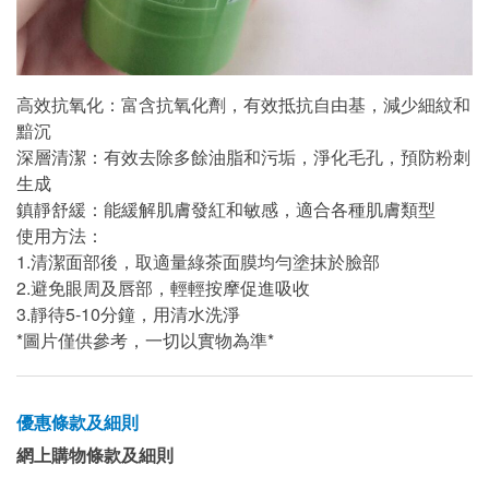
高效抗氧化：富含抗氧化劑，有效抵抗自由基，減少細紋和
黯沉
深層清潔：有效去除多餘油脂和污垢，淨化毛孔，預防粉刺
生成
鎮靜舒緩：能緩解肌膚發紅和敏感，適合各種肌膚類型
使用方法：
1.清潔面部後，取適量綠茶面膜均勻塗抹於臉部
2.避免眼周及唇部，輕輕按摩促進吸收
3.靜待5-10分鐘，用清水洗淨
*圖片僅供參考，一切以實物為準*
優惠條款及細則
網上購物條款及細則