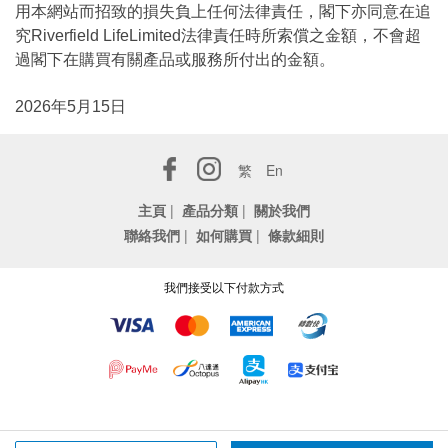
用本網站而招致的損失負上任何法律責任，閣下亦同意在追
究Riverfield LifeLimited法律責任時所索償之金額，不會超
過閣下在購買有關產品或服務所付出的金額。
2026年5月15日
繁
En
主頁
|
產品分類
|
關於我們
聯絡我們
|
如何購買
|
條款細則
我們接受以下付款方式