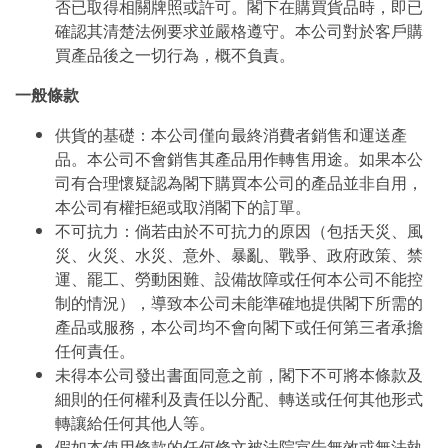
否已取得相關牌照或許可。閣下在購買貨品時，即已
確認其清楚法例要求並嚴格遵守。本公司對於客戶購
買產品後之一切行為，概不負責。
一般條款
供貨的基礎：本公司僅向最終消費者銷售和運送產
品。本公司不會銷售其產品用作轉售用途。如果本公
司有合理懷疑認為閣下購買本公司的產品並非自用，
本公司有權拒絕或取消閣下的訂單。
不可抗力：倘若由於不可抗力的原因（包括天災、風
災、火災、水災、意外、暴亂、戰爭、政府政策、禁
運、罷工、勞動困難、設備故障或任何本公司不能控
制的情況），導致本公司未能準確地提供閣下所需的
產品或服務，本公司均不會向閣下或任何第三者承擔
任何責任。
未得本公司發出書面同意之前，閣下不可將本條款及
細則的任何權利及責任以分配、轉送或任何其他形式
轉讓給任何其他人等。
假如本使用條款的任何條文被法院宣告無效或無法執