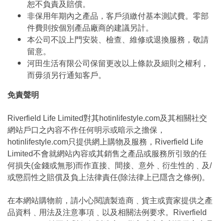
恕不負責及賠償。
非保用年期內之產品，客戶須繳付基本測試費。零部
件費則按個別產品廠商的建議另計。
本公司不設上門安裝、檢查、維修或退換服務，敬請
留意。
河田生活有限公司保留更改以上條款及細則之權利，
而毋須另行通知客戶。
免責聲明
Riverfield Life Limited對其hotinlifestyle.com及其相關社交
網站戶口之內容不作任何明示或暗示之擔保，
hotinlifestyle.com只提供網上購物及服務，Riverfield Life
Limited不會就網站內容或其銷售之產品或服務所引致的任
何損失(金錢或無形)而作直接、間接、意外﹑衍生性的﹑及/
或懲罰性之賠償及負上法律責任(除法律上已隱含之條例)。
在本網站購物前，請小心閱讀製造商﹑貨主或賣家提供之產
品資料﹑用法及注意事項﹑以及相關法例要求。Riverfield