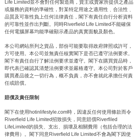
Life Limited並不會對任何製造商，貨主或賣家所提供之產品
或服務的資料的準確性，對某特定用途之適用性﹑合法性﹑
品質及可靠性負上任何法律責任，閣下有責任自行分析資料
的可靠性並作出判斷。同時Riverfield Life Limited不能確保
任何電腦屏幕均能準確顯示產品的真實面貌及顏色。
本公司網站所列之貨品，部份可能要取得政府牌照或許可，
方可使用。本公司並無責任核實閣下是否已遵守法例要求。
閣下有責任自行了解法例要求並遵守。閣下在購買貨品時，
即代表已確認其清楚法例要求並嚴格遵守。本公司對於客戶
購買產品後之一切行為，概不負責，亦不會就此承擔任何責
任或賠償。
賠償及責任限制
閣下在使用hotinlifestyle.com時，因違反任何使用條款而令
Riverfield Life Limited招致損失，同意賠償Riverfiled
LifeLimited的損失、支出、損壞及相關費用（包括合理的法
律費用）。閣下同意Riverfield Life Limited不會為閣下因使