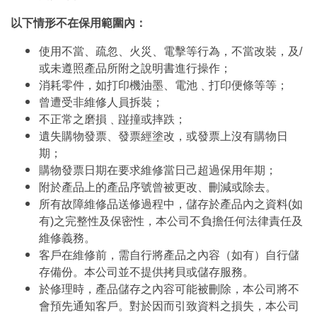
以下情形不在保用範圍內：
使用不當、疏忽、火災、電擊等行為，不當改裝，及/
或未遵照產品所附之說明書進行操作；
消耗零件，如打印機油墨、電池﹑打印便條等等；
曾遭受非維修人員拆裝；
不正常之磨損﹑踫撞或摔跌；
遺失購物發票、發票經塗改，或發票上沒有購物日
期；
購物發票日期在要求維修當日己超過保用年期；
附於產品上的產品序號曾被更改、刪減或除去。
所有故障維修品送修過程中，儲存於產品內之資料(如
有)之完整性及保密性，本公司不負擔任何法律責任及
維修義務。
客戶在維修前，需自行將產品之內容（如有）自行儲
存備份。本公司並不提供拷貝或儲存服務。
於修理時，產品儲存之內容可能被刪除，本公司將不
會預先通知客戶。對於因而引致資料之損失，本公司