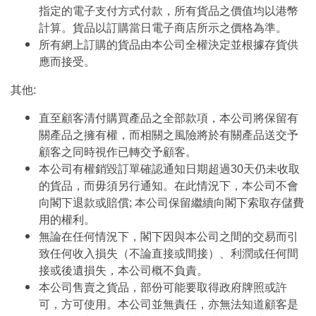
指定的電子支付方式付款，所有貨品之價值均以港幣
計算。貨品以訂購當日電子商店所示之價格為準。
所有網上訂購的貨品由本公司全權決定並根據存貨供
應而接受。
其他:
直至顧客清付購買產品之全部款項，本公司將保留有
關產品之擁有權，而相關之風險將於有關產品送交予
顧客之同時視作已轉交予顧客。
本公司有權銷毀訂單確認通知日期超過30天仍未收取
的貨品，而毋須另行通知。在此情況下，本公司不會
向閣下退款或賠償; 本公司保留繼續向閣下索取存儲費
用的權利。
無論在任何情況下，閣下因與本公司之間的交易而引
致任何收入損失（不論直接或間接）、利潤或任何間
接或後遺損失，本公司概不負責。
本公司售賣之貨品，部份可能要取得政府牌照或許
可，方可使用。本公司並無責任，亦無法知道顧客是