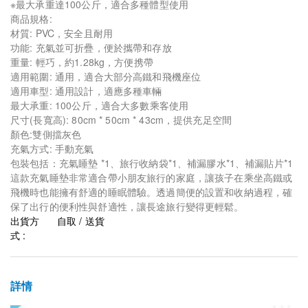
※最大承重達100公斤，適合多種體型使用
商品規格:
材質: PVC，安全且耐用
功能: 充氣並可折疊，便於攜帶和存放
重量: 輕巧，約1.28kg，方便携帶
適用範圍: 通用，適合大部分高鐵和飛機座位
適用車型: 通用設計，適應多種車輛
最大承重: 100公斤，適合大多數乘客使用
尺寸(長寬高): 80cm * 50cm * 43cm，提供充足空間
顏色:雙側擋灰色
充氣方式: 手動充氣
包裝包括：充氣睡墊 *1、旅行收納袋*1、補漏膠水*1、補漏貼片*1
這款充氣睡墊非常適合帶小朋友旅行的家庭，讓孩子在乘坐高鐵或
飛機時也能擁有舒適的睡眠體驗。透過簡便的設置和收納過程，確
保了出行的便利性與舒適性，讓長途旅行變得更輕鬆。
出貨方
自取 / 送貨
式 :
詳情