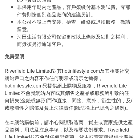
非保用年期內之產品，客戶須繳付基本測試費。零部
件費則按個別產品廠商的建議另計。
本公司不設上門安裝、檢查、維修或退換服務，敬請
留意。
河田生活有限公司保留更改以上條款及細則之權利，
而毋須另行通知客戶。
免責聲明
Riverfield Life Limited對其hotinlifestyle.com及其相關社交
網站戶口之內容不作任何明示或暗示之擔保，
hotinlifestyle.com只提供網上購物及服務，Riverfield Life
Limited不會就網站內容或其銷售之產品或服務所引致的任
何損失(金錢或無形)而作直接、間接、意外﹑衍生性的﹑及/
或懲罰性之賠償及負上法律責任(除法律上已隱含之條例)。
在本網站購物前，請小心閱讀製造商﹑貨主或賣家提供之產
品資料﹑用法及注意事項﹑以及相關法例要求。Riverfield
Life Limited並不會對任何製造商，貨主或賣家所提供之產品