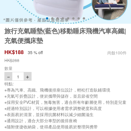
旅行充氣睡墊(藍色)移動睡床飛機汽車高鐵|
充氣便攜床墊
HK$
188
35 % off
尚餘
100
件
HK$
288
數量
－
＋
1
特點:
※專為汽車、高鐵、飛機後排座位設計，輕松打造臥鋪環境
※充氣可折疊設計，便於攜帶與儲存，並且節省空間
※採用安全PVC材質，無毒無害，適合所有年齡層使用，特別是兒童
※經過特別設計，可以根據使用者需求調整硬度和高度
※表面易於清潔，並採用抗菌材料以減少細菌滋生
※通用設計，適合大部分車型的後排座椅
※隨附便捷收納袋，使得產品使用後易於整理與携带