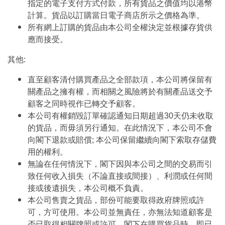
指定的電子支付方式付款，所有貨品之價值均以港幣
計算。貨品以訂購當日電子商店所示之價格為準。
所有網上訂購的貨品由本公司全權決定並根據存貨供
應而接受。
其他:
直至顧客清付購買產品之全部款項，本公司將保留有
關產品之擁有權，而相關之風險將於有關產品送交予
顧客之同時視作已轉交予顧客。
本公司有權銷毀訂單確認通知日期超過30天仍未收取
的貨品，而毋須另行通知。在此情況下，本公司不會
向閣下退款或賠償; 本公司保留繼續向閣下索取存儲費
用的權利。
無論在任何情況下，閣下因與本公司之間的交易而引
致任何收入損失（不論直接或間接）、利潤或任何間
接或後遺損失，本公司概不負責。
本公司售賣之貨品，部份可能要取得政府牌照或許
可，方可使用。本公司並無責任，亦無法知道顧客是
否已取得相關牌照或許可。閣下在購買貨品時，即已