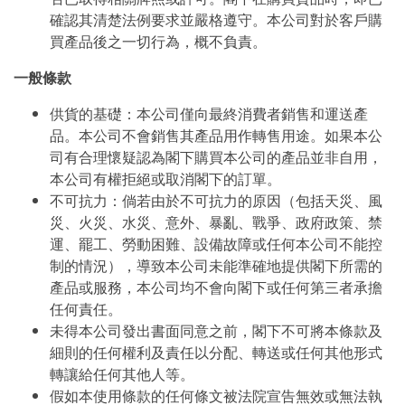
確認其清楚法例要求並嚴格遵守。本公司對於客戶購
買產品後之一切行為，概不負責。
一般條款
供貨的基礎：本公司僅向最終消費者銷售和運送產
品。本公司不會銷售其產品用作轉售用途。如果本公
司有合理懷疑認為閣下購買本公司的產品並非自用，
本公司有權拒絕或取消閣下的訂單。
不可抗力：倘若由於不可抗力的原因（包括天災、風
災、火災、水災、意外、暴亂、戰爭、政府政策、禁
運、罷工、勞動困難、設備故障或任何本公司不能控
制的情況），導致本公司未能準確地提供閣下所需的
產品或服務，本公司均不會向閣下或任何第三者承擔
任何責任。
未得本公司發出書面同意之前，閣下不可將本條款及
細則的任何權利及責任以分配、轉送或任何其他形式
轉讓給任何其他人等。
假如本使用條款的任何條文被法院宣告無效或無法執