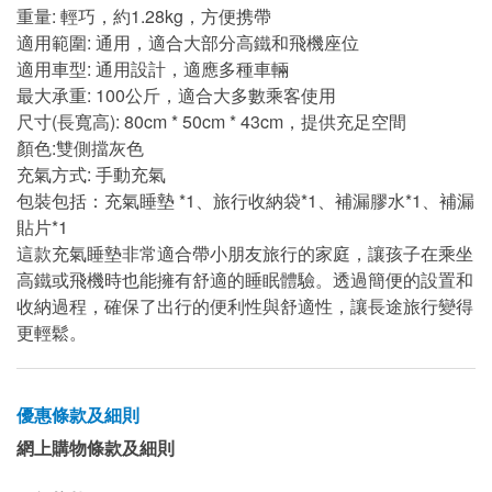
重量: 輕巧，約1.28kg，方便携帶
適用範圍: 通用，適合大部分高鐵和飛機座位
適用車型: 通用設計，適應多種車輛
最大承重: 100公斤，適合大多數乘客使用
尺寸(長寬高): 80cm * 50cm * 43cm，提供充足空間
顏色:雙側擋灰色
充氣方式: 手動充氣
包裝包括：充氣睡墊 *1、旅行收納袋*1、補漏膠水*1、補漏
貼片*1
這款充氣睡墊非常適合帶小朋友旅行的家庭，讓孩子在乘坐
高鐵或飛機時也能擁有舒適的睡眠體驗。透過簡便的設置和
收納過程，確保了出行的便利性與舒適性，讓長途旅行變得
更輕鬆。
優惠條款及細則
網上購物條款及細則