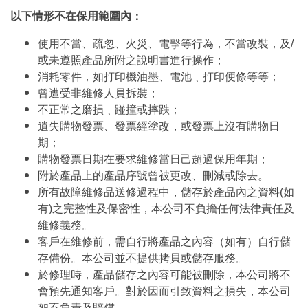
以下情形不在保用範圍內：
使用不當、疏忽、火災、電擊等行為，不當改裝，及/
或未遵照產品所附之說明書進行操作；
消耗零件，如打印機油墨、電池﹑打印便條等等；
曾遭受非維修人員拆裝；
不正常之磨損﹑踫撞或摔跌；
遺失購物發票、發票經塗改，或發票上沒有購物日
期；
購物發票日期在要求維修當日己超過保用年期；
附於產品上的產品序號曾被更改、刪減或除去。
所有故障維修品送修過程中，儲存於產品內之資料(如
有)之完整性及保密性，本公司不負擔任何法律責任及
維修義務。
客戶在維修前，需自行將產品之內容（如有）自行儲
存備份。本公司並不提供拷貝或儲存服務。
於修理時，產品儲存之內容可能被刪除，本公司將不
會預先通知客戶。對於因而引致資料之損失，本公司
恕不負責及賠償。