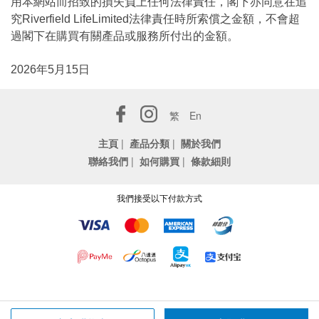
用本網站而招致的損失負上任何法律責任，閣下亦同意在追
究Riverfield LifeLimited法律責任時所索償之金額，不會超
過閣下在購買有關產品或服務所付出的金額。
2026年5月15日
繁
En
主頁
|
產品分類
|
關於我們
聯絡我們
|
如何購買
|
條款細則
我們接受以下付款方式