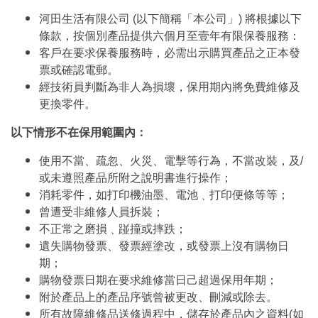
河田生活有限公司 (以下簡稱「本公司」) 將根據以下
條款，按個別產品提供六個月至壹年有限保養服務：
客戶在要求保養服務時，必需出示購買產品之正本發
票或確認電郵。
經技術員判斷為非人為損壞，保用期內將免費維修及
更換零件。
以下情形不在保用範圍內：
使用不當、疏忽、火災、電擊等行為，不當改裝，及/
或未遵照產品所附之說明書進行操作；
消耗零件，如打印機油墨、電池﹑打印便條等等；
曾遭受非維修人員拆裝；
不正常之磨損﹑踫撞或摔跌；
遺失購物發票、發票經塗改，或發票上沒有購物日
期；
購物發票日期在要求維修當日己超過保用年期；
附於產品上的產品序號曾被更改、刪減或除去。
所有故障維修品送修過程中，儲存於產品內之資料(如