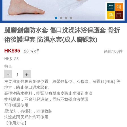
腿腳創傷防水套 傷口洗澡沐浴保護套 骨折
術後護理套 防濕水套(成人腳踝款)
HK$
95
26 % off
尚餘
100
件
HK$
128
數量
－
＋
1
主要用於包裹有創傷位置、繃帶包紮位、石膏處、留置針(種豆) 等
地方，防止傷口遇水惡化
高彈性防水物料，能緊貼身體表皮防止水滲到患處
物料親膚，不會引起過敏；同時不妨礙血液循環
可作循環使用
易清洗，有掛孔，方便收納
洗澡或雨天戶外均可使用
【使用方法】