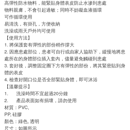
高彈性防水物料，能緊貼身體表皮防止水滲到患處
物料親膚，不會引起過敏；同時不妨礙血液循環
可作循環使用
易清洗，有掛孔，方便收納
洗澡或雨天戶外均可使用
【使用方法】
1. 將保護套有彈性的部份稍作撐大
2. 因應患處部位，患者可自行或由家人協助下，緩慢地將患
處所在的身體部位插入套內，儘量避免觸碰到患處
3. 套好後，調整固定圈下方有彈性的部份，將其緊密貼到身
體的表皮
4. 檢查好開口位是否全部緊貼身體，即可沐浴
【溫馨提示】
1. 洗澡時間不宜超過20分鐘
2. 產品表面如有捐壞，請勿使用
材質：PVC,
PP, 硅膠
顏色：綠色, 透明
尺寸：如圖所示