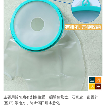
主要用於包裹有創傷位置、繃帶包紮位、石膏處、留置針
(種豆) 等地方，防止傷口遇水惡化