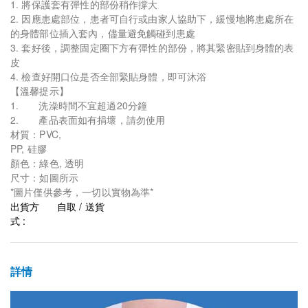
1. 將保護套有彈性的部份稍作撐大
2. 因應患處部位，患者可自行或由家人協助下，緩慢地將患處所在
的身體部位插入套內，儘量避免觸碰到患處
3. 套好後，調整固定圈下方有彈性的部份，將其緊密貼到身體的表
皮
4. 檢查好開口位是否全部緊貼身體，即可沐浴
【溫馨提示】
1. 洗澡時間不宜超過20分鐘
2. 產品表面如有捐壞，請勿使用
材質：PVC,
PP, 硅膠
顏色：綠色, 透明
尺寸：如圖所示
*圖片僅供參考，一切以實物為準*
出貨方
自取 / 送貨
式 :
詳情