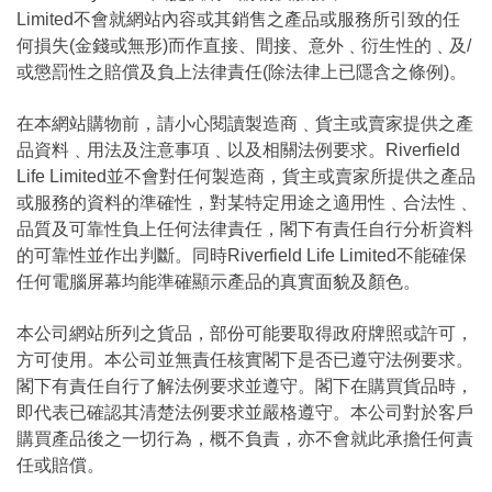
Limited不會就網站內容或其銷售之產品或服務所引致的任
何損失(金錢或無形)而作直接、間接、意外﹑衍生性的﹑及/
或懲罰性之賠償及負上法律責任(除法律上已隱含之條例)。
在本網站購物前，請小心閱讀製造商﹑貨主或賣家提供之產
品資料﹑用法及注意事項﹑以及相關法例要求。Riverfield
Life Limited並不會對任何製造商，貨主或賣家所提供之產品
或服務的資料的準確性，對某特定用途之適用性﹑合法性﹑
品質及可靠性負上任何法律責任，閣下有責任自行分析資料
的可靠性並作出判斷。同時Riverfield Life Limited不能確保
任何電腦屏幕均能準確顯示產品的真實面貌及顏色。
本公司網站所列之貨品，部份可能要取得政府牌照或許可，
方可使用。本公司並無責任核實閣下是否已遵守法例要求。
閣下有責任自行了解法例要求並遵守。閣下在購買貨品時，
即代表已確認其清楚法例要求並嚴格遵守。本公司對於客戶
購買產品後之一切行為，概不負責，亦不會就此承擔任何責
任或賠償。