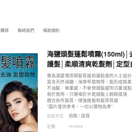
何購買
聯絡我們
條款細則
海鹽頭髮蓬鬆噴霧(150ml)
護髮│柔順清爽乾髮劑│定型
專為渴望增添頭髮質感和蓬鬆度的人士設計
富含天然海鹽、海帶萃取物等，能形成輕柔
不油膩，無重感，不會使頭髮感到沉重或黏
易於使用，只需噴於半乾頭髮上輕輕揉搓
適合各所髮質，增強捲髮和髮質質感
*圖片僅供參考，一切以實物為準*
自取 / 送貨
出貨方式
定價
HK$
88