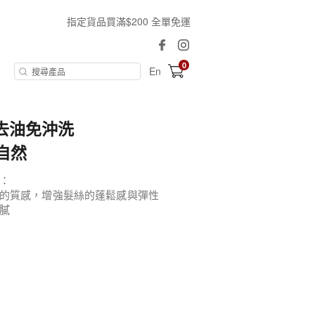
指定貨品買滿$200 全單免運
0
En
│去油免沖洗
自然
：
的質感，增強髮絲的蓬鬆感與彈性
膩