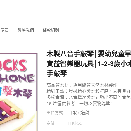
何購買
聯絡我們
條款細則
木製八音手敲琴│嬰幼兒童早
寶益智樂器玩具│1-2-3歲小
手敲琴
高品質木材：選用優質天然木材製作
精細工藝：經過精心設計和打磨，具有良好
多樣音調：八音檔次設計能發出不同的音色
*圖片僅供參考，一切以實物為準*
自取 / 送貨
出貨方式
定價
HK$
59