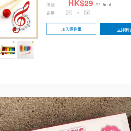
HK$
29
價錢
51 % off
數量
加入購物車
立即購