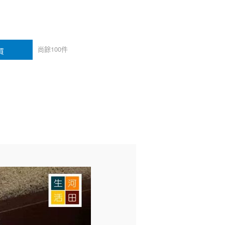
尚餘
100
件
買