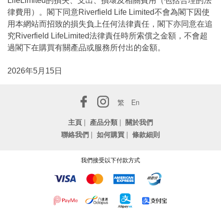
LifeLimited的損失、支出、損壞及相關費用（包括合理的法
律費用）。閣下同意Riverfield Life Limited不會為閣下因使
用本網站而招致的損失負上任何法律責任，閣下亦同意在追
究Riverfield LifeLimited法律責任時所索償之金額，不會超
過閣下在購買有關產品或服務所付出的金額。
2026年5月15日
繁
En
主頁
|
產品分類
|
關於我們
聯絡我們
|
如何購買
|
條款細則
我們接受以下付款方式