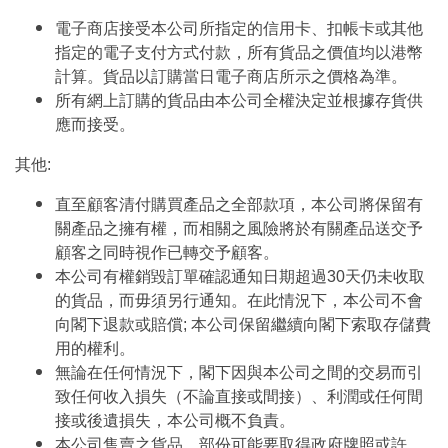
電子商店接受本公司所指定的信用卡、扣帳卡或其他
指定的電子支付方式付款，所有貨品之價值均以港幣
計算。貨品以訂購當日電子商店所示之價格為準。
所有網上訂購的貨品由本公司全權決定並根據存貨供
應而接受。
其他:
直至顧客清付購買產品之全部款項，本公司將保留有
關產品之擁有權，而相關之風險將於有關產品送交予
顧客之同時視作已轉交予顧客。
本公司有權銷毀訂單確認通知日期超過30天仍未收取
的貨品，而毋須另行通知。在此情況下，本公司不會
向閣下退款或賠償; 本公司保留繼續向閣下索取存儲費
用的權利。
無論在任何情況下，閣下因與本公司之間的交易而引
致任何收入損失（不論直接或間接）、利潤或任何間
接或後遺損失，本公司概不負責。
本公司售賣之貨品，部份可能要取得政府牌照或許