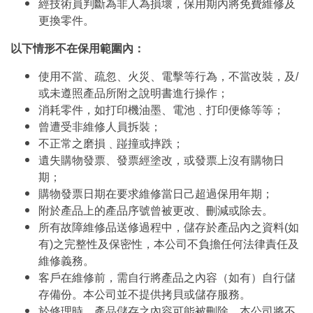
經技術員判斷為非人為損壞，保用期內將免費維修及
更換零件。
以下情形不在保用範圍內：
使用不當、疏忽、火災、電擊等行為，不當改裝，及/
或未遵照產品所附之說明書進行操作；
消耗零件，如打印機油墨、電池﹑打印便條等等；
曾遭受非維修人員拆裝；
不正常之磨損﹑踫撞或摔跌；
遺失購物發票、發票經塗改，或發票上沒有購物日
期；
購物發票日期在要求維修當日己超過保用年期；
附於產品上的產品序號曾被更改、刪減或除去。
所有故障維修品送修過程中，儲存於產品內之資料(如
有)之完整性及保密性，本公司不負擔任何法律責任及
維修義務。
客戶在維修前，需自行將產品之內容（如有）自行儲
存備份。本公司並不提供拷貝或儲存服務。
於修理時，產品儲存之內容可能被刪除，本公司將不