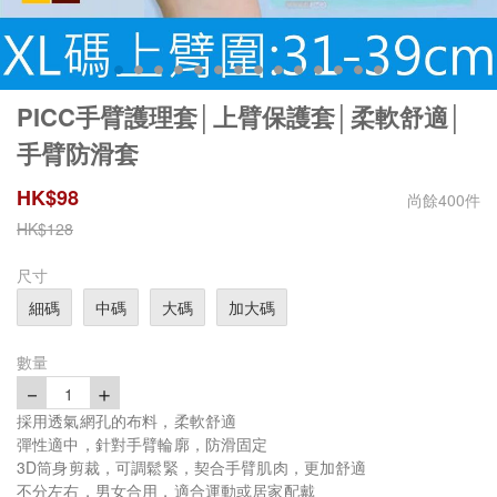
PICC手臂護理套│上臂保護套│柔軟舒適│
手臂防滑套
HK$
98
尚餘
400
件
HK$
128
尺寸
細碼
中碼
大碼
加大碼
數量
－
＋
1
採用透氣網孔的布料，柔軟舒適
彈性適中，針對手臂輪廓，防滑固定
3D筒身剪裁，可調鬆緊，契合手臂肌肉，更加舒適
不分左右，男女合用，適合運動或居家配戴