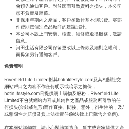
會預先通知客戶。對於因而引致資料之損失，本公司
恕不負責及賠償。
非保用年期內之產品，客戶須繳付基本測試費。零部
件費則按個別產品廠商的建議另計。
本公司不設上門安裝、檢查、維修或退換服務，敬請
留意。
河田生活有限公司保留更改以上條款及細則之權利，
而毋須另行通知客戶。
免責聲明
Riverfield Life Limited對其hotinlifestyle.com及其相關社交
網站戶口之內容不作任何明示或暗示之擔保，
hotinlifestyle.com只提供網上購物及服務，Riverfield Life
Limited不會就網站內容或其銷售之產品或服務所引致的任
何損失(金錢或無形)而作直接、間接、意外﹑衍生性的﹑及/
或懲罰性之賠償及負上法律責任(除法律上已隱含之條例)。
在本網站購物前，請小心閱讀製造商﹑貨主或賣家提供之產