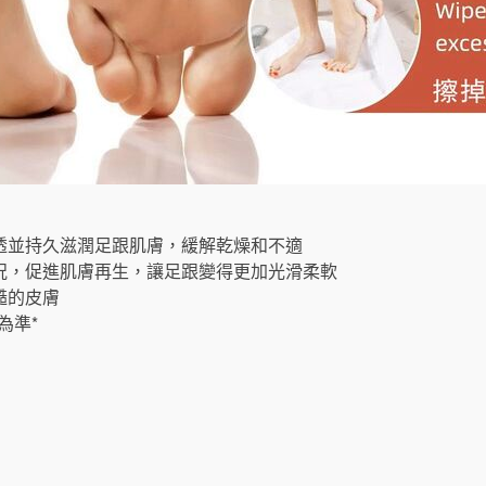
透並持久滋潤足跟肌膚，緩解乾燥和不適
況，促進肌膚再生，讓足跟變得更加光滑柔軟
糙的皮膚
為準*