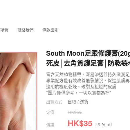
何購買
聯絡我們
條款細則
South Moon足跟修護膏(2
死皮│去角質護足膏│防乾裂
富含天然植物精華，深層滲透並持久滋潤足
專業配方能有效改善龜裂情況，促進肌膚再
適用於極度乾燥、破裂及粗糙的皮膚
*圖片僅供參考，一切以實物為準*
自取 / 送貨
出貨方式
定價
HK$
68
HK$
35
價錢
49 % off