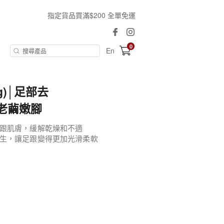
指定貨品買滿$200 全單免運
0
En
0g)│足部去
老繭嫩腳
跟肌膚，緩解乾燥和不適
生，讓足跟變得更加光滑柔軟