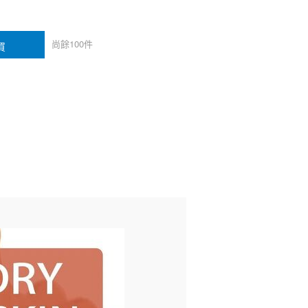
尚餘
100
件
買