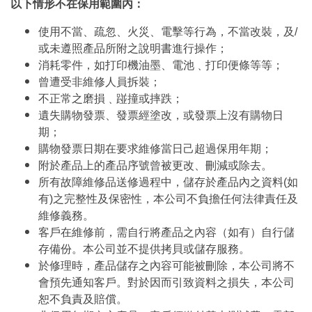
以下情形不在保用範圍內：
使用不當、疏忽、火災、電擊等行為，不當改裝，及/
或未遵照產品所附之說明書進行操作；
消耗零件，如打印機油墨、電池﹑打印便條等等；
曾遭受非維修人員拆裝；
不正常之磨損﹑踫撞或摔跌；
遺失購物發票、發票經塗改，或發票上沒有購物日
期；
購物發票日期在要求維修當日己超過保用年期；
附於產品上的產品序號曾被更改、刪減或除去。
所有故障維修品送修過程中，儲存於產品內之資料(如
有)之完整性及保密性，本公司不負擔任何法律責任及
維修義務。
客戶在維修前，需自行將產品之內容（如有）自行儲
存備份。本公司並不提供拷貝或儲存服務。
於修理時，產品儲存之內容可能被刪除，本公司將不
會預先通知客戶。對於因而引致資料之損失，本公司
恕不負責及賠償。