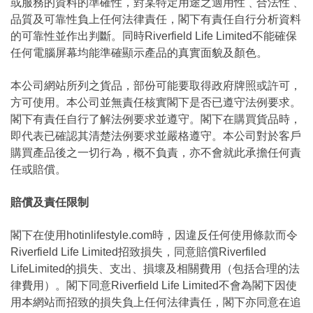
或服務的資料的準確性，對某特定用途之適用性﹑合法性﹑
品質及可靠性負上任何法律責任，閣下有責任自行分析資料
的可靠性並作出判斷。同時Riverfield Life Limited不能確保
任何電腦屏幕均能準確顯示產品的真實面貌及顏色。
本公司網站所列之貨品，部份可能要取得政府牌照或許可，
方可使用。本公司並無責任核實閣下是否已遵守法例要求。
閣下有責任自行了解法例要求並遵守。閣下在購買貨品時，
即代表已確認其清楚法例要求並嚴格遵守。本公司對於客戶
購買產品後之一切行為，概不負責，亦不會就此承擔任何責
任或賠償。
賠償及責任限制
閣下在使用hotinlifestyle.com時，因違反任何使用條款而令
Riverfield Life Limited招致損失，同意賠償Riverfiled
LifeLimited的損失、支出、損壞及相關費用（包括合理的法
律費用）。閣下同意Riverfield Life Limited不會為閣下因使
用本網站而招致的損失負上任何法律責任，閣下亦同意在追