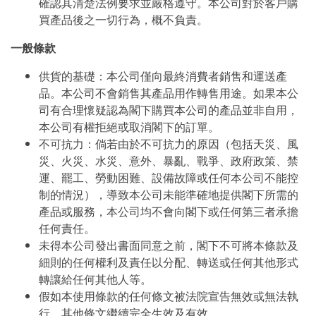
確認其清楚法例要求並嚴格遵守。本公司對於客戶購
買產品後之一切行為，概不負責。
一般條款
供貨的基礎：本公司僅向最終消費者銷售和運送產
品。本公司不會銷售其產品用作轉售用途。如果本公
司有合理懷疑認為閣下購買本公司的產品並非自用，
本公司有權拒絕或取消閣下的訂單。
不可抗力：倘若由於不可抗力的原因（包括天災、風
災、火災、水災、意外、暴亂、戰爭、政府政策、禁
運、罷工、勞動困難、設備故障或任何本公司不能控
制的情況），導致本公司未能準確地提供閣下所需的
產品或服務，本公司均不會向閣下或任何第三者承擔
任何責任。
未得本公司發出書面同意之前，閣下不可將本條款及
細則的任何權利及責任以分配、轉送或任何其他形式
轉讓給任何其他人等。
假如本使用條款的任何條文被法院宣告無效或無法執
行，其他條文繼續完全生效及有效。