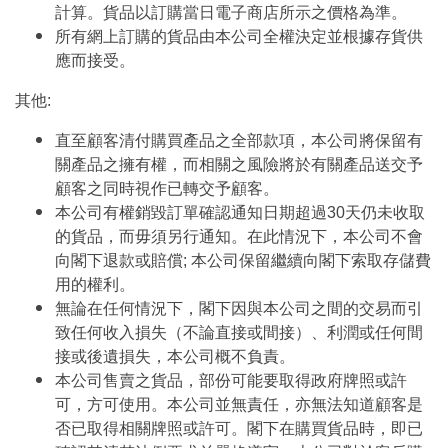
計算。貨品以訂購當日電子商店所示之價格為準。
所有網上訂購的貨品由本公司全權決定並根據存貨供
應而接受。
其他:
直至顧客清付購買產品之全部款項，本公司將保留有
關產品之擁有權，而相關之風險將於有關產品送交予
顧客之同時視作已轉交予顧客。
本公司有權銷毀訂單確認通知日期超過30天仍未收取
的貨品，而毋須另行通知。在此情況下，本公司不會
向閣下退款或賠償; 本公司保留繼續向閣下索取存儲費
用的權利。
無論在任何情況下，閣下因與本公司之間的交易而引
致任何收入損失（不論直接或間接）、利潤或任何間
接或後遺損失，本公司概不負責。
本公司售賣之貨品，部份可能要取得政府牌照或許
可，方可使用。本公司並無責任，亦無法知道顧客是
否已取得相關牌照或許可。閣下在購買貨品時，即已