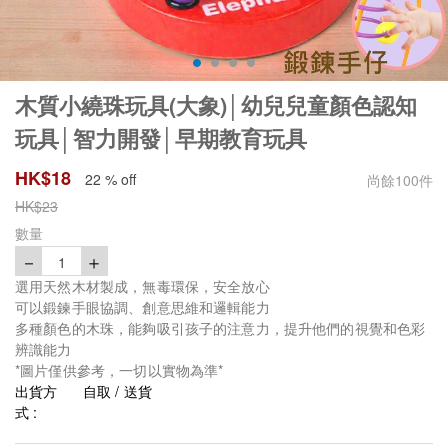
木質小繞珠玩具(大象)│幼兒兒童顏色認知
玩具│智力開發│早期教育玩具
HK$
18
22 % off
尚餘
100
件
HK$
23
數量
－
＋
1
選用天然木材製成，無毒環保，安全放心
可以鍛鍊手眼協調、創意思維和邏輯能力
多種顏色的木珠，能夠吸引孩子的注意力，提升他們的視覺和色彩
辨識能力
*圖片僅供參考，一切以實物為準*
出貨方
自取 / 送貨
式 :