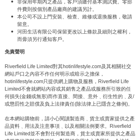
非保用年期內之產品，客戶須繳付基本測試費。零部
件費則按個別產品廠商的建議另計。
本公司不設上門安裝、檢查、維修或退換服務，敬請
留意。
河田生活有限公司保留更改以上條款及細則之權利，
而毋須另行通知客戶。
免責聲明
Riverfield Life Limited對其hotinlifestyle.com及其相關社交
網站戶口之內容不作任何明示或暗示之擔保，
hotinlifestyle.com只提供網上購物及服務，Riverfield Life
Limited不會就網站內容或其銷售之產品或服務所引致的任
何損失(金錢或無形)而作直接、間接、意外﹑衍生性的﹑及/
或懲罰性之賠償及負上法律責任(除法律上已隱含之條例)。
在本網站購物前，請小心閱讀製造商﹑貨主或賣家提供之產
品資料﹑用法及注意事項﹑以及相關法例要求。Riverfield
Life Limited並不會對任何製造商，貨主或賣家所提供之產品