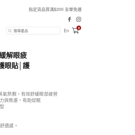
指定貨品買滿$200 全單免運
0
En
│緩解眼疲
護眼貼│護
度蒸氣熱敷，有效舒緩眼部疲勞
力與焦慮，有助促眠
型
的舒適感。