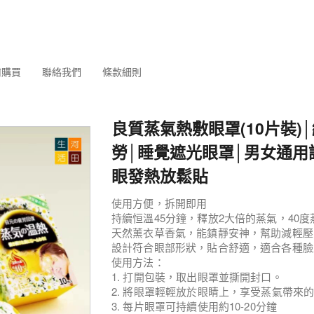
何購買
聯絡我們
條款細則
良質蒸氣熱敷眼罩(10片裝)
勞│睡覺遮光眼罩│男女通用
眼發熱放鬆貼
使用方便，拆開即用
持續恒溫45分鐘，釋放2大倍的蒸氣，40
天然薰衣草香氣，能鎮靜安神，幫助減輕壓
設計符合眼部形狀，貼合舒適，適合各種臉
使用方法：
1. 打開包裝，取出眼罩並撕開封口。
2. 將眼罩輕輕放於眼睛上，享受蒸氣帶來
3. 每片眼罩可持續使用約10-20分鐘