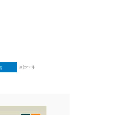
尚餘
200
件
買