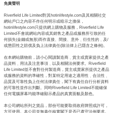
免責聲明
Riverfield Life Limited對其hotinlifestyle.com及其相關社交
網站戶口之內容不作任何明示或暗示之擔保，
hotinlifestyle.com只提供網上購物及服務，Riverfield Life
Limited不會就網站內容或其銷售之產品或服務所引致的任
何損失(金錢或無形)而作直接、間接、意外﹑衍生性的﹑及/
或懲罰性之賠償及負上法律責任(除法律上已隱含之條例)。
在本網站購物前，請小心閱讀製造商﹑貨主或賣家提供之產
品資料﹑用法及注意事項﹑以及相關法例要求。Riverfield
Life Limited並不會對任何製造商，貨主或賣家所提供之產品
或服務的資料的準確性，對某特定用途之適用性﹑合法性﹑
品質及可靠性負上任何法律責任，閣下有責任自行分析資料
的可靠性並作出判斷。同時Riverfield Life Limited不能確保
任何電腦屏幕均能準確顯示產品的真實面貌及顏色。
本公司網站所列之貨品，部份可能要取得政府牌照或許可，
方可使用。本公司並無責任核實閣下是否已遵守法例要求。