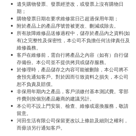
遺失購物發票、發票經塗改，或發票上沒有購物日
期；
購物發票日期在要求維修當日己超過保用年期；
附於產品上的產品序號曾被更改、刪減或除去。
所有故障維修品送修過程中，儲存於產品內之資料(如
有)之完整性及保密性，本公司不負擔任何法律責任及
維修義務。
客戶在維修前，需自行將產品之內容（如有）自行儲
存備份。本公司並不提供拷貝或儲存服務。
於修理時，產品儲存之內容可能被刪除，本公司將不
會預先通知客戶。對於因而引致資料之損失，本公司
恕不負責及賠償。
非保用年期內之產品，客戶須繳付基本測試費。零部
件費則按個別產品廠商的建議另計。
本公司不設上門安裝、檢查、維修或退換服務，敬請
留意。
河田生活有限公司保留更改以上條款及細則之權利，
而毋須另行通知客戶。