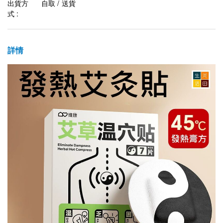
出貨方
自取 / 送貨
式 :
詳情