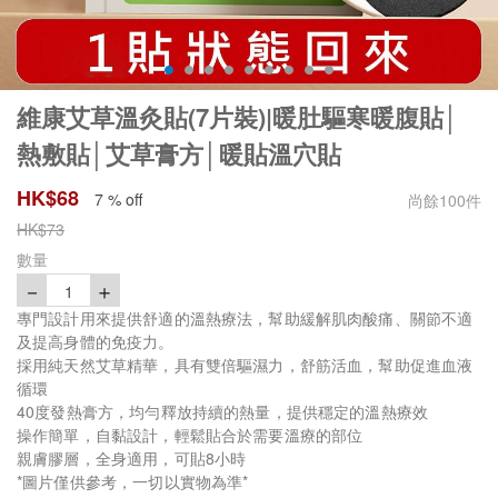
維康艾草溫灸貼(7片裝)|暖肚驅寒暖腹貼│
熱敷貼│艾草膏方│暖貼溫穴貼
HK$
68
7 % off
尚餘
100
件
HK$
73
數量
－
＋
1
專門設計用來提供舒適的溫熱療法，幫助緩解肌肉酸痛、關節不適
及提高身體的免疫力。
採用純天然艾草精華，具有雙倍驅濕力，舒筋活血，幫助促進血液
循環
40度發熱膏方，均勻釋放持續的熱量，提供穩定的溫熱療效
操作簡單，自黏設計，輕鬆貼合於需要溫療的部位
親膚膠層，全身適用，可貼8小時
*圖片僅供參考，一切以實物為準*