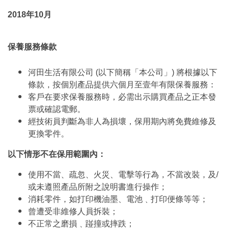
2018年10月
保養服務條款
河田生活有限公司 (以下簡稱「本公司」) 將根據以下
條款，按個別產品提供六個月至壹年有限保養服務：
客戶在要求保養服務時，必需出示購買產品之正本發
票或確認電郵。
經技術員判斷為非人為損壞，保用期內將免費維修及
更換零件。
以下情形不在保用範圍內：
使用不當、疏忽、火災、電擊等行為，不當改裝，及/
或未遵照產品所附之說明書進行操作；
消耗零件，如打印機油墨、電池﹑打印便條等等；
曾遭受非維修人員拆裝；
不正常之磨損﹑踫撞或摔跌；