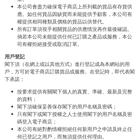
本公司會盡力確保電子商店上所列載的貨品有存貨供
應。如任何貨品因缺貨而未能提供予顧客，本公司有
權提供相同種類及價格的貨品以供替代。
所有訂單須視乎相關貨品的供應情況再作最後確認。
倘若本公司未能提供任何已訂購之產品或服務，本公
司有權拒絕接受或取消訂單。
用戶登記
閣下須（在網上或以其他方式）進行登記成為本網站的用
戶，方可於電子商店訂購貨品或服務。在登記時，即代表閣
下承諾：
按要求提供有關閣下個人的真實、準確、最新及完整
的資料；
閣下須確保妥善保存閣下的用戶名稱及密碼；
只有閣下或閣下授權之人士使用閣下的用戶名稱及密
碼登入電子商店；
本公司有絕對酌情權拒絕任何新用戶之申請及終止任
何已登記之用戶，而無須提供任何理由。