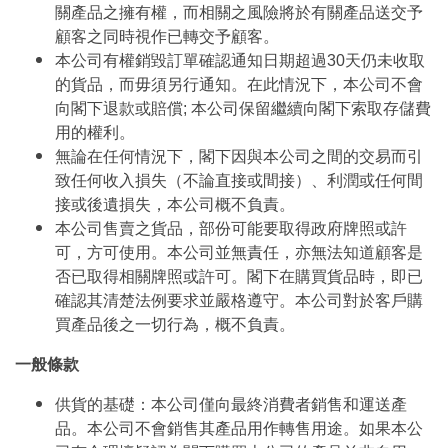
關產品之擁有權，而相關之風險將於有關產品送交予
顧客之同時視作已轉交予顧客。
本公司有權銷毀訂單確認通知日期超過30天仍未收取
的貨品，而毋須另行通知。在此情況下，本公司不會
向閣下退款或賠償; 本公司保留繼續向閣下索取存儲費
用的權利。
無論在任何情況下，閣下因與本公司之間的交易而引
致任何收入損失（不論直接或間接）、利潤或任何間
接或後遺損失，本公司概不負責。
本公司售賣之貨品，部份可能要取得政府牌照或許
可，方可使用。本公司並無責任，亦無法知道顧客是
否已取得相關牌照或許可。閣下在購買貨品時，即已
確認其清楚法例要求並嚴格遵守。本公司對於客戶購
買產品後之一切行為，概不負責。
一般條款
供貨的基礎：本公司僅向最終消費者銷售和運送產
品。本公司不會銷售其產品用作轉售用途。如果本公