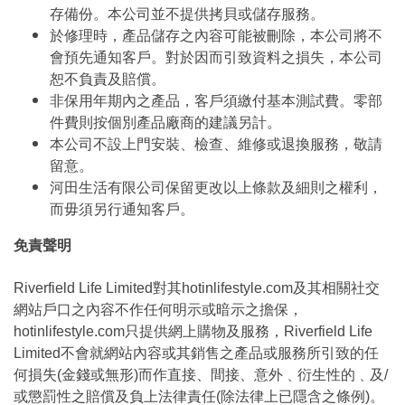
存備份。本公司並不提供拷貝或儲存服務。
於修理時，產品儲存之內容可能被刪除，本公司將不
會預先通知客戶。對於因而引致資料之損失，本公司
恕不負責及賠償。
非保用年期內之產品，客戶須繳付基本測試費。零部
件費則按個別產品廠商的建議另計。
本公司不設上門安裝、檢查、維修或退換服務，敬請
留意。
河田生活有限公司保留更改以上條款及細則之權利，
而毋須另行通知客戶。
免責聲明
Riverfield Life Limited對其hotinlifestyle.com及其相關社交
網站戶口之內容不作任何明示或暗示之擔保，
hotinlifestyle.com只提供網上購物及服務，Riverfield Life
Limited不會就網站內容或其銷售之產品或服務所引致的任
何損失(金錢或無形)而作直接、間接、意外﹑衍生性的﹑及/
或懲罰性之賠償及負上法律責任(除法律上已隱含之條例)。