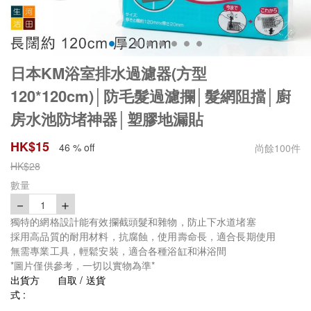
日本KM浴室排水過濾器(方型
120*120cm)│防毛髮過濾攔│髮網阻擋│廚
房水池防堵神器│塑膠地漏貼
HK$
15
46 % off
尚餘
100
件
HK$
28
數量
－
＋
1
獨特的網格設計能有效攔截頭髮和雜物，防止下水道堵塞
採用高品質的耐用材料，抗腐蝕，使用壽命長，適合長期使用
無需專業工具，輕鬆安裝，適合各種浴缸和淋浴間
*圖片僅供參考，一切以實物為準*
出貨方
自取 / 送貨
式 :