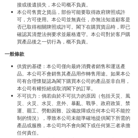
接或後遺損失，本公司概不負責。
本公司售賣之貨品，部份可能要取得政府牌照或許
可，方可使用。本公司並無責任，亦無法知道顧客是
否已取得相關牌照或許可。閣下在購買貨品時，即已
確認其清楚法例要求並嚴格遵守。本公司對於客戶購
買產品後之一切行為，概不負責。
一般條款
供貨的基礎：本公司僅向最終消費者銷售和運送產
品。本公司不會銷售其產品用作轉售用途。如果本公
司有合理懷疑認為閣下購買本公司的產品並非自用，
本公司有權拒絕或取消閣下的訂單。
不可抗力：倘若由於不可抗力的原因（包括天災、風
災、火災、水災、意外、暴亂、戰爭、政府政策、禁
運、罷工、勞動困難、設備故障或任何本公司不能控
制的情況），導致本公司未能準確地提供閣下所需的
產品或服務，本公司均不會向閣下或任何第三者承擔
任何責任。