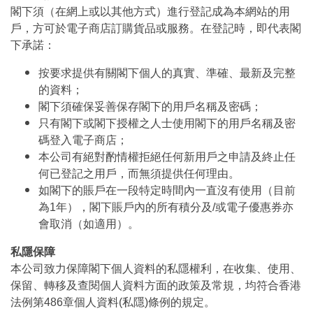
閣下須（在網上或以其他方式）進行登記成為本網站的用
戶，方可於電子商店訂購貨品或服務。在登記時，即代表閣
下承諾：
按要求提供有關閣下個人的真實、準確、最新及完整
的資料；
閣下須確保妥善保存閣下的用戶名稱及密碼；
只有閣下或閣下授權之人士使用閣下的用戶名稱及密
碼登入電子商店；
本公司有絕對酌情權拒絕任何新用戶之申請及終止任
何已登記之用戶，而無須提供任何理由。
如閣下的賬戶在一段特定時間內一直沒有使用（目前
為1年），閣下賬戶內的所有積分及/或電子優惠券亦
會取消（如適用）。
私隱保障
本公司致力保障閣下個人資料的私隱權利，在收集、使用、
保留、轉移及查閱個人資料方面的政策及常規，均符合香港
法例第486章個人資料(私隱)條例的規定。