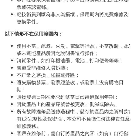
票或確認電郵。
經技術員判斷為非人為損壞，保用期內將免費維修及
更換零件。
以下情形不在保用範圍內：
使用不當、疏忽、火災、電擊等行為，不當改裝，及/
或未遵照產品所附之說明書進行操作；
消耗零件，如打印機油墨、電池﹑打印便條等等；
曾遭受非維修人員拆裝；
不正常之磨損﹑踫撞或摔跌；
遺失購物發票、發票經塗改，或發票上沒有購物日
期；
購物發票日期在要求維修當日己超過保用年期；
附於產品上的產品序號曾被更改、刪減或除去。
所有故障維修品送修過程中，儲存於產品內之資料(如
有)之完整性及保密性，本公司不負擔任何法律責任及
維修義務。
客戶在維修前，需自行將產品之內容（如有）自行儲