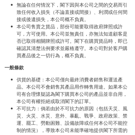
無論在任何情況下，閣下因與本公司之間的交易而引
致任何收入損失（不論直接或間接）、利潤或任何間
接或後遺損失，本公司概不負責。
本公司售賣之貨品，部份可能要取得政府牌照或許
可，方可使用。本公司並無責任，亦無法知道顧客是
否已取得相關牌照或許可。閣下在購買貨品時，即已
確認其清楚法例要求並嚴格遵守。本公司對於客戶購
買產品後之一切行為，概不負責。
一般條款
供貨的基礎：本公司僅向最終消費者銷售和運送產
品。本公司不會銷售其產品用作轉售用途。如果本公
司有合理懷疑認為閣下購買本公司的產品並非自用，
本公司有權拒絕或取消閣下的訂單。
不可抗力：倘若由於不可抗力的原因（包括天災、風
災、火災、水災、意外、暴亂、戰爭、政府政策、禁
運、罷工、勞動困難、設備故障或任何本公司不能控
制的情況），導致本公司未能準確地提供閣下所需的