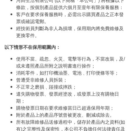
河田生活有限公司 (以下簡稱「本公司」) 將根據以下
條款，按個別產品提供六個月至壹年有限保養服務：
客戶在要求保養服務時，必需出示購買產品之正本發
票或確認電郵。
經技術員判斷為非人為損壞，保用期內將免費維修及
更換零件。
以下情形不在保用範圍內：
使用不當、疏忽、火災、電擊等行為，不當改裝，及/
或未遵照產品所附之說明書進行操作；
消耗零件，如打印機油墨、電池﹑打印便條等等；
曾遭受非維修人員拆裝；
不正常之磨損﹑踫撞或摔跌；
遺失購物發票、發票經塗改，或發票上沒有購物日
期；
購物發票日期在要求維修當日己超過保用年期；
附於產品上的產品序號曾被更改、刪減或除去。
所有故障維修品送修過程中，儲存於產品內之資料(如
有)之完整性及保密性，本公司不負擔任何法律責任及