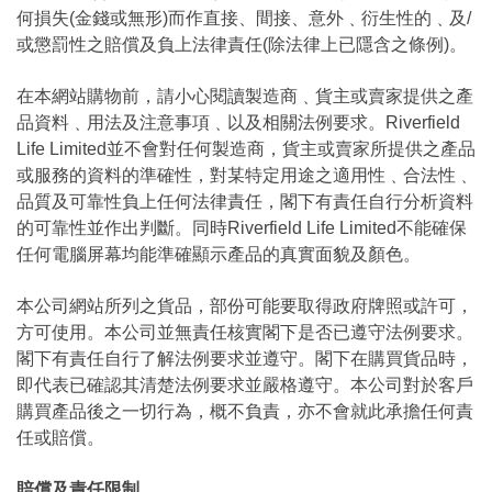
何損失(金錢或無形)而作直接、間接、意外﹑衍生性的﹑及/
或懲罰性之賠償及負上法律責任(除法律上已隱含之條例)。
在本網站購物前，請小心閱讀製造商﹑貨主或賣家提供之產
品資料﹑用法及注意事項﹑以及相關法例要求。Riverfield
Life Limited並不會對任何製造商，貨主或賣家所提供之產品
或服務的資料的準確性，對某特定用途之適用性﹑合法性﹑
品質及可靠性負上任何法律責任，閣下有責任自行分析資料
的可靠性並作出判斷。同時Riverfield Life Limited不能確保
任何電腦屏幕均能準確顯示產品的真實面貌及顏色。
本公司網站所列之貨品，部份可能要取得政府牌照或許可，
方可使用。本公司並無責任核實閣下是否已遵守法例要求。
閣下有責任自行了解法例要求並遵守。閣下在購買貨品時，
即代表已確認其清楚法例要求並嚴格遵守。本公司對於客戶
購買產品後之一切行為，概不負責，亦不會就此承擔任何責
任或賠償。
賠償及責任限制