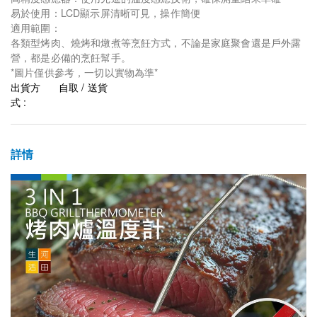
易於使用：LCD顯示屏清晰可見，操作簡便
適用範圍：
各類型烤肉、燒烤和燉煮等烹飪方式，不論是家庭聚會還是戶外露
營，都是必備的烹飪幫手。
*圖片僅供參考，一切以實物為準*
出貨方
自取 / 送貨
式 :
詳情