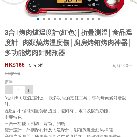
3合1烤肉爐溫度計(紅色)│折疊測溫│食品溫
度計│肉類燒烤溫度儀│廚房烤箱烤肉神器│
多功能烤肉針開瓶器
HK$
185
3 % off
尚餘
100
件
HK$
190
數量
－
＋
1
3合1烤肉爐溫度計是一款多功能的烹飪工具，專為烤肉愛好者設
計。
溫度計不僅能測量食物溫度，還附有手電筒及開瓶功能。
主要特色：
三合一功能：測溫、電筒、開瓶
雙針設計：外接探孔針及內建深針，能確保測量結果準確
高精度感應器：使用先進的溫度感應技術，確保測量結果準確