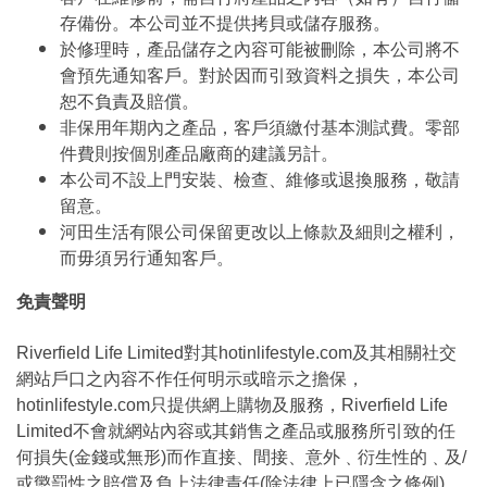
存備份。本公司並不提供拷貝或儲存服務。
於修理時，產品儲存之內容可能被刪除，本公司將不
會預先通知客戶。對於因而引致資料之損失，本公司
恕不負責及賠償。
非保用年期內之產品，客戶須繳付基本測試費。零部
件費則按個別產品廠商的建議另計。
本公司不設上門安裝、檢查、維修或退換服務，敬請
留意。
河田生活有限公司保留更改以上條款及細則之權利，
而毋須另行通知客戶。
免責聲明
Riverfield Life Limited對其hotinlifestyle.com及其相關社交
網站戶口之內容不作任何明示或暗示之擔保，
hotinlifestyle.com只提供網上購物及服務，Riverfield Life
Limited不會就網站內容或其銷售之產品或服務所引致的任
何損失(金錢或無形)而作直接、間接、意外﹑衍生性的﹑及/
或懲罰性之賠償及負上法律責任(除法律上已隱含之條例)。