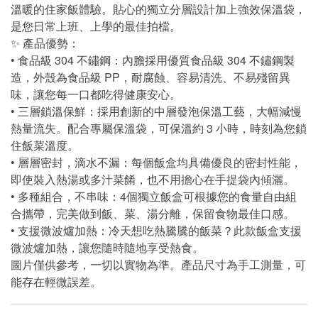
溫暖的住家飯體驗。貼心的獨立分層設計加上強效保溫袋，
是您日常上班、上學的最佳拍檔。
✨ 產品優勢：
• 食品級 304 不鏽鋼：內膽採用優質食品級 304 不鏽鋼製
造，外殼為食品級 PP，耐腐蝕、容易清洗、不易殘留異
味，讓您每一口都吃得健康安心。
• 三層鎖溫保鮮：採用創新的中層發泡保溫工藝，大幅減慢
熱量流失。配合專屬保溫袋，可保溫約 3 小時，時刻為您鎖
住飯菜溫度。
• 層層密封，滴水不漏：每個飯盒均具備優良的密封性能，
即使裝入熱湯或多汁菜餚，也不用擔心在手提袋內傾灑。
• 多種組合，不串味：4個獨立飯盒可根據您的食量自由組
合攜帶，完美做到飯、菜、湯分離，保留食物最佳口感。
• 支援微波爐加熱：冷天想吃熱騰騰的飯菜？此款飯盒支援
微波爐加熱，讓您隨時隨地享受熱食。
圖片僅供參考，一切以實物為準。產品尺寸為手工測量，可
能存在輕微誤差。