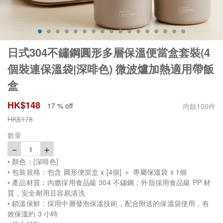
日式304不鏽鋼圓形多層保溫便當盒套裝(4
個裝連保溫袋|深啡色) 微波爐加熱適用帶飯
盒
HK$
148
17 % off
尚餘
100
件
HK$
178
數量
－
＋
1
• 顏色：[深啡色]
• 包裝規格：包含 圓形便當盒 x [4個] ＋ 專屬保溫袋 x 1個
• 產品材質：內膽採用食品級 304 不鏽鋼；外殼採用食品級 PP 材
質，安全耐用且容易清洗
• 鎖溫保鮮：採用中層發泡保溫技術，配合附送的保溫袋使用，有
效保溫約 3 小時