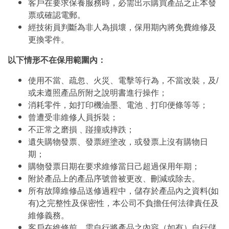
客戶在要求保養服務時，必需出示購買產品之正本發
票或確認電郵。
經技術員判斷為非人為損壞，保用期內將免費維修及
更換零件。
以下情形不在保用範圍內：
使用不當、疏忽、火災、電擊等行為，不當改裝，及/
或未遵照產品所附之說明書進行操作；
消耗零件，如打印機油墨、電池﹑打印便條等等；
曾遭受非維修人員拆裝；
不正常之磨損﹑踫撞或摔跌；
遺失購物發票、發票經塗改，或發票上沒有購物日
期；
購物發票日期在要求維修當日己超過保用年期；
附於產品上的產品序號曾被更改、刪減或除去。
所有故障維修品送修過程中，儲存於產品內之資料(如
有)之完整性及保密性，本公司不負擔任何法律責任及
維修義務。
客戶在維修前，需自行將產品之內容（如有）自行儲