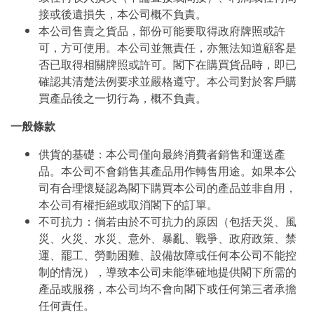
接或後遺損失，本公司概不負責。
本公司售賣之貨品，部份可能要取得政府牌照或許
可，方可使用。本公司並無責任，亦無法知道顧客是
否已取得相關牌照或許可。閣下在購買貨品時，即已
確認其清楚法例要求並嚴格遵守。本公司對於客戶購
買產品後之一切行為，概不負責。
一般條款
供貨的基礎：本公司僅向最終消費者銷售和運送產
品。本公司不會銷售其產品用作轉售用途。如果本公
司有合理懷疑認為閣下購買本公司的產品並非自用，
本公司有權拒絕或取消閣下的訂單。
不可抗力：倘若由於不可抗力的原因（包括天災、風
災、火災、水災、意外、暴亂、戰爭、政府政策、禁
運、罷工、勞動困難、設備故障或任何本公司不能控
制的情況），導致本公司未能準確地提供閣下所需的
產品或服務，本公司均不會向閣下或任何第三者承擔
任何責任。