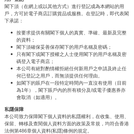
閣下須（在網上或以其他方式）進行登記成為本網站的用
戶，方可於電子商店訂購貨品或服務。在登記時，即代表閣
下承諾：
按要求提供有關閣下個人的真實、準確、最新及完整
的資料；
閣下須確保妥善保存閣下的用戶名稱及密碼；
只有閣下或閣下授權之人士使用閣下的用戶名稱及密
碼登入電子商店；
本公司有絕對酌情權拒絕任何新用戶之申請及終止任
何已登記之用戶，而無須提供任何理由。
如閣下的賬戶在一段特定時間內一直沒有使用（目前
為1年），閣下賬戶內的所有積分及/或電子優惠券亦
會取消（如適用）。
私隱保障
本公司致力保障閣下個人資料的私隱權利，在收集、使用、
保留、轉移及查閱個人資料方面的政策及常規，均符合香港
法例第486章個人資料(私隱)條例的規定。