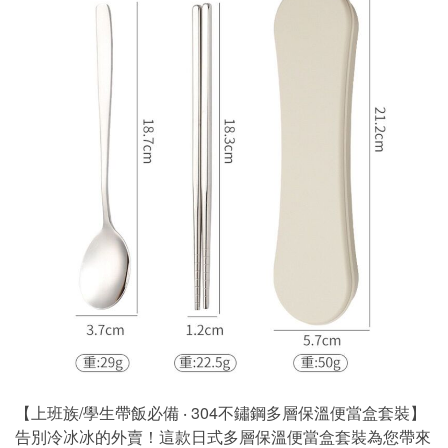
【上班族/學生帶飯必備 ‧ 304不鏽鋼多層保溫便當盒套裝】
告別冷冰冰的外賣！這款日式多層保溫便當盒套裝為您帶來