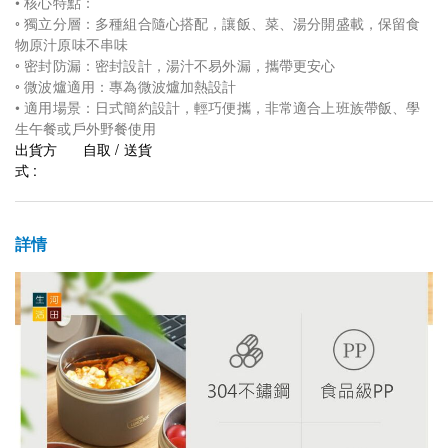
• 核心特點：
◦ 獨立分層：多種組合隨心搭配，讓飯、菜、湯分開盛載，保留食
物原汁原味不串味
◦ 密封防漏：密封設計，湯汁不易外漏，攜帶更安心
◦ 微波爐適用：專為微波爐加熱設計
• 適用場景：日式簡約設計，輕巧便攜，非常適合上班族帶飯、學
生午餐或戶外野餐使用
出貨方
自取 / 送貨
式 :
詳情