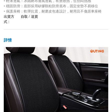
◦ 輕薄透氣：冰絲網布通風透氣，有效散熱，告別悶熱感
◦ 穩固防滑：底部採用矽膠顆粒防滑底布，固定坐墊不易移位
◦ 保護座椅：軟彈抗震，耐磨皮包邊設計，耐用且不傷原車座椅
出貨方
自取 / 送貨
式 :
詳情