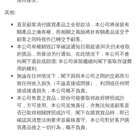
應而接受。
其他:
直至顧客清付購買產品之全部款項，本公司將保留有
關產品之擁有權，而相關之風險將於有關產品送交予
顧客之同時視作已轉交予顧客。
本公司有權銷毀訂單確認通知日期超過30天仍未收取
的貨品，而毋須另行通知。在此情況下，本公司不會
向閣下退款或賠償; 本公司保留繼續向閣下索取存儲費
用的權利。
無論在任何情況下，閣下因與本公司之間的交易而引
致任何收入損失（不論直接或間接）、利潤或任何間
接或後遺損失，本公司概不負責。
本公司售賣之貨品，部份可能要取得政府牌照或許
可，方可使用。本公司並無責任，亦無法知道顧客是
否已取得相關牌照或許可。閣下在購買貨品時，即已
確認其清楚法例要求並嚴格遵守。本公司對於客戶購
買產品後之一切行為，概不負責。