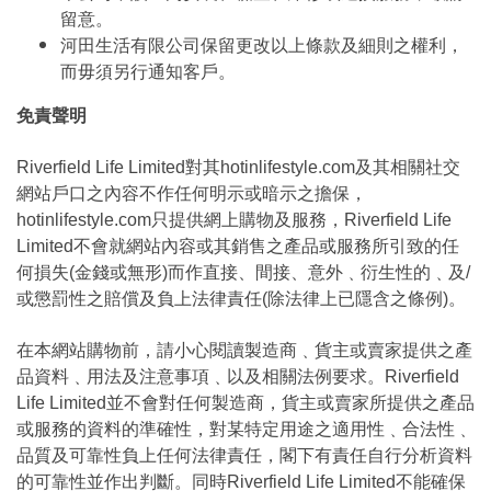
留意。
河田生活有限公司保留更改以上條款及細則之權利，
而毋須另行通知客戶。
免責聲明
Riverfield Life Limited對其hotinlifestyle.com及其相關社交
網站戶口之內容不作任何明示或暗示之擔保，
hotinlifestyle.com只提供網上購物及服務，Riverfield Life
Limited不會就網站內容或其銷售之產品或服務所引致的任
何損失(金錢或無形)而作直接、間接、意外﹑衍生性的﹑及/
或懲罰性之賠償及負上法律責任(除法律上已隱含之條例)。
在本網站購物前，請小心閱讀製造商﹑貨主或賣家提供之產
品資料﹑用法及注意事項﹑以及相關法例要求。Riverfield
Life Limited並不會對任何製造商，貨主或賣家所提供之產品
或服務的資料的準確性，對某特定用途之適用性﹑合法性﹑
品質及可靠性負上任何法律責任，閣下有責任自行分析資料
的可靠性並作出判斷。同時Riverfield Life Limited不能確保