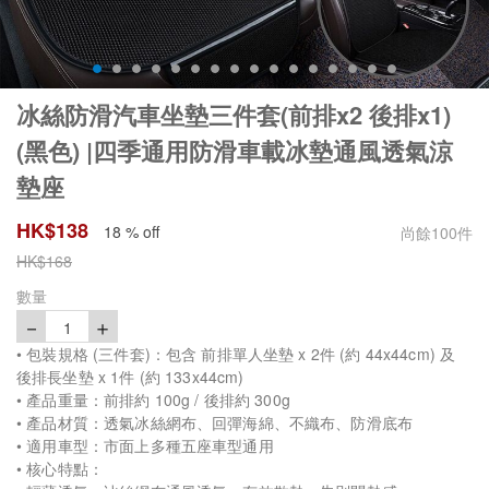
冰絲防滑汽車坐墊三件套(前排x2 後排x1)
(黑色) |四季通用防滑車載冰墊通風透氣涼
墊座
HK$
138
18 % off
尚餘
100
件
HK$
168
數量
－
＋
1
• 包裝規格 (三件套)：包含 前排單人坐墊 x 2件 (約 44x44cm) 及
後排長坐墊 x 1件 (約 133x44cm)
• 產品重量：前排約 100g / 後排約 300g
• 產品材質：透氣冰絲網布、回彈海綿、不織布、防滑底布
• 適用車型：市面上多種五座車型通用
• 核心特點：