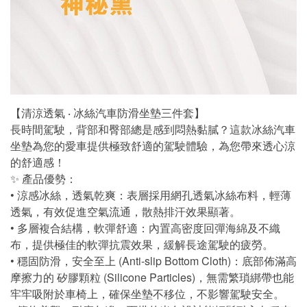
【清涼透氣 ‧ 冰絲汽車防滑坐墊三件套】
長時間駕駛，背部和臀部總是感到悶熱黏膩？這款冰絲汽車
坐墊為您的愛車提供極致舒適的駕駛體驗，為您帶來透心涼
的舒適感！
✨ 產品優勢：
• 涼感冰絲，透氣乾爽：表層採用網孔透氣冰絲布料，輕薄
透氣，有效促進空氣流通，散熱排汗效果顯著。
• 多層複合結構，軟彈舒適：內置高密度回彈海綿及不織
布，提供極佳的軟彈抗震效果，緩解長途駕駛的疲勞。
• 穩固防滑，安全至上 (Anti-slip Bottom Cloth)：底部佈滿高
摩擦力的 矽膠顆粒 (Silicone Particles)，無需繁瑣綁帶也能
牢牢吸附於車椅上，確保坐墊不移位，不影響駕駛安全。