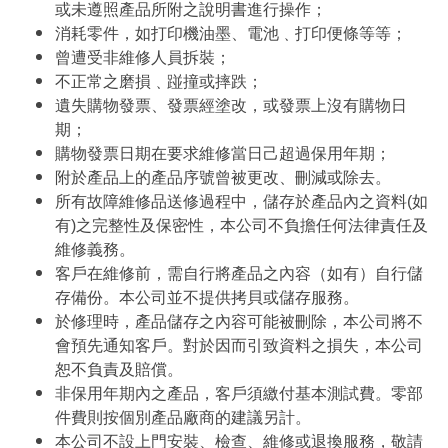
或未遵照產品所附之說明書進行操作；
消耗零件，如打印機油墨、電池﹑打印便條等等；
曾遭受非維修人員拆裝；
不正常之磨損﹑踫撞或摔跌；
遺失購物發票、發票經塗改，或發票上沒有購物日
期；
購物發票日期在要求維修當日己超過保用年期；
附於產品上的產品序號曾被更改、刪減或除去。
所有故障維修品送修過程中，儲存於產品內之資料(如
有)之完整性及保密性，本公司不負擔任何法律責任及
維修義務。
客戶在維修前，需自行將產品之內容（如有）自行儲
存備份。本公司並不提供拷貝或儲存服務。
於修理時，產品儲存之內容可能被刪除，本公司將不
會預先通知客戶。對於因而引致資料之損失，本公司
恕不負責及賠償。
非保用年期內之產品，客戶須繳付基本測試費。零部
件費則按個別產品廠商的建議另計。
本公司不設上門安裝、檢查、維修或退換服務，敬請