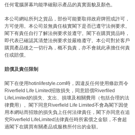
任何電腦屏幕均能準確顯示產品的真實面貌及顏色。
本公司網站所列之貨品，部份可能要取得政府牌照或許可，
方可使用。本公司並無責任核實閣下是否已遵守法例要求。
閣下有責任自行了解法例要求並遵守。閣下在購買貨品時，
即代表已確認其清楚法例要求並嚴格遵守。本公司對於客戶
購買產品後之一切行為，概不負責，亦不會就此承擔任何責
任或賠償。
賠償及責任限制
閣下在使用hotinlifestyle.com時，因違反任何使用條款而令
Riverfield Life Limited招致損失，同意賠償Riverfiled
LifeLimited的損失、支出、損壞及相關費用（包括合理的法
律費用）。閣下同意Riverfield Life Limited不會為閣下因使
用本網站而招致的損失負上任何法律責任，閣下亦同意在追
究Riverfield LifeLimited法律責任時所索償之金額，不會超
過閣下在購買有關產品或服務所付出的金額。