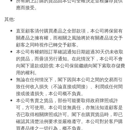
所有網上訂購的貨品由本公司全權決定並根據存貨供
應而接受。
其他:
直至顧客清付購買產品之全部款項，本公司將保留有
關產品之擁有權，而相關之風險將於有關產品送交予
顧客之同時視作已轉交予顧客。
本公司有權銷毀訂單確認通知日期超過30天仍未收取
的貨品，而毋須另行通知。在此情況下，本公司不會
向閣下退款或賠償; 本公司保留繼續向閣下索取存儲費
用的權利。
無論在任何情況下，閣下因與本公司之間的交易而引
致任何收入損失（不論直接或間接）、利潤或任何間
接或後遺損失，本公司概不負責。
本公司售賣之貨品，部份可能要取得政府牌照或許
可，方可使用。本公司並無責任，亦無法知道顧客是
否已取得相關牌照或許可。閣下在購買貨品時，即已
確認其清楚法例要求並嚴格遵守。本公司對於客戶購
買產品後之一切行為，概不負責。