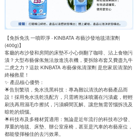
【免拆免洗 一噴即淨 ‧ KINBATA 布藝沙發地毯清潔劑
(400g)】
客廳的布沙發和房間的床墊不小心倒翻了咖啡、沾上食物污
漬？大型布藝傢俬無法放進洗衣機，要拆除布套又費盡九牛
二虎之力？這款 KINBATA 布藝傢俬清潔劑 是您家居清潔的
終極救星！
✨ 產品核心優勢：
🌟告別繁瑣，免水洗黑科技：專為難以清洗的布藝產品而
設！採用免水洗乾洗配方，只需將泡沫噴灑在污漬處，輕輕
刷洗再用濕毛巾擦拭，污漬瞬間瓦解。讓您無需苦惱拆洗及
晾乾的煩惱。
🌟科技布及多種材質適用：無論是近年流行的科技布沙發、
厚重的地毯、床墊、辦公室座椅，甚至是汽車的布藝座位，
都能發揮極佳的去污效果。