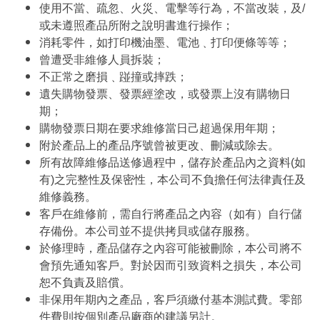
使用不當、疏忽、火災、電擊等行為，不當改裝，及/
或未遵照產品所附之說明書進行操作；
消耗零件，如打印機油墨、電池﹑打印便條等等；
曾遭受非維修人員拆裝；
不正常之磨損﹑踫撞或摔跌；
遺失購物發票、發票經塗改，或發票上沒有購物日
期；
購物發票日期在要求維修當日己超過保用年期；
附於產品上的產品序號曾被更改、刪減或除去。
所有故障維修品送修過程中，儲存於產品內之資料(如
有)之完整性及保密性，本公司不負擔任何法律責任及
維修義務。
客戶在維修前，需自行將產品之內容（如有）自行儲
存備份。本公司並不提供拷貝或儲存服務。
於修理時，產品儲存之內容可能被刪除，本公司將不
會預先通知客戶。對於因而引致資料之損失，本公司
恕不負責及賠償。
非保用年期內之產品，客戶須繳付基本測試費。零部
件費則按個別產品廠商的建議另計。