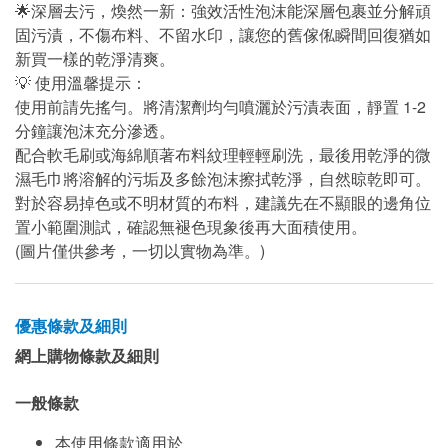
🌟深層去污，煥然一新：強效活性泡沫能深層包裹並分解頑
固污漬，不傷布料、不留水印，讓您的舊傢俬瞬間回復猶如
新買一樣的乾淨清爽。
💡 使用溫馨提示：
使用前請先搖勻。將清潔劑均勻噴灑於污漬表面，靜置 1-2
分鐘讓泡沫充分滲透。
配合軟毛刷或海綿順著布料紋理輕輕刷洗，最後用乾淨的微
濕毛巾將溶解的污垢及多餘泡沫擦拭乾淨，自然晾乾即可。
對於容易掉色或不明材質的布料，建議先在不顯眼的邊角位
置小範圍測試，確認無褪色現象後再大面積使用。
(圖片僅供參考，一切以實物為準。)
優惠條款及細則
網上購物條款及細則
一般條款
本使用條款適用於