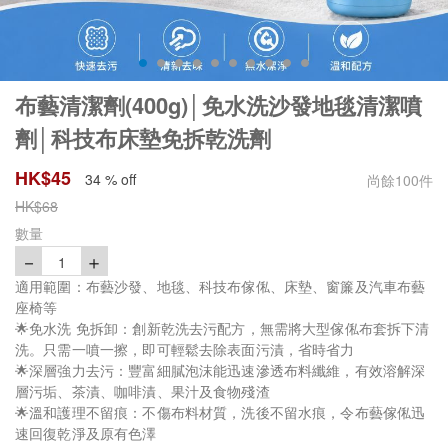
布藝清潔劑(400g)│免水洗沙發地毯清潔噴
劑│科技布床墊免拆乾洗劑
HK$
45
34 % off
尚餘
100
件
HK$
68
數量
－
＋
1
適用範圍：布藝沙發、地毯、科技布傢俬、床墊、窗簾及汽車布藝
座椅等
🌟免水洗 免拆卸：創新乾洗去污配方，無需將大型傢俬布套拆下清
洗。只需一噴一擦，即可輕鬆去除表面污漬，省時省力
🌟深層強力去污：豐富細膩泡沫能迅速滲透布料纖維，有效溶解深
層污垢、茶漬、咖啡漬、果汁及食物殘渣
🌟溫和護理不留痕：不傷布料材質，洗後不留水痕，令布藝傢俬迅
速回復乾淨及原有色澤