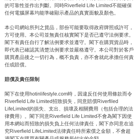
的可靠性並作出判斷。同時Riverfield Life Limited不能確保
任何電腦屏幕均能準確顯示產品的真實面貌及顏色。
本公司網站所列之貨品，部份可能要取得政府牌照或許可，
方可使用。本公司並無責任核實閣下是否已遵守法例要求。
閣下有責任自行了解法例要求並遵守。閣下在購買貨品時，
即代表已確認其清楚法例要求並嚴格遵守。本公司對於客戶
購買產品後之一切行為，概不負責，亦不會就此承擔任何責
任或賠償。
賠償及責任限制
閣下在使用hotinlifestyle.com時，因違反任何使用條款而令
Riverfield Life Limited招致損失，同意賠償Riverfiled
LifeLimited的損失、支出、損壞及相關費用（包括合理的法
律費用）。閣下同意Riverfield Life Limited不會為閣下因使
用本網站而招致的損失負上任何法律責任，閣下亦同意在追
究Riverfield LifeLimited法律責任時所索償之金額，不會超
過閣下在購買有關產品或服務所付出的金額。