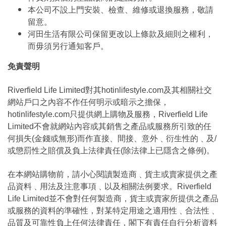
本公司不設上門安裝、檢查、維修或退換服務，敬請
留意。
河田生活有限公司保留更改以上條款及細則之權利，
而毋須另行通知客戶。
免責聲明
Riverfield Life Limited對其hotinlifestyle.com及其相關社交
網站戶口之內容不作任何明示或暗示之擔保，
hotinlifestyle.com只提供網上購物及服務，Riverfield Life
Limited不會就網站內容或其銷售之產品或服務所引致的任
何損失(金錢或無形)而作直接、間接、意外﹑衍生性的﹑及/
或懲罰性之賠償及負上法律責任(除法律上已隱含之條例)。
在本網站購物前，請小心閱讀製造商﹑貨主或賣家提供之產
品資料﹑用法及注意事項﹑以及相關法例要求。Riverfield
Life Limited並不會對任何製造商，貨主或賣家所提供之產品
或服務的資料的準確性，對某特定用途之適用性﹑合法性﹑
品質及可靠性負上任何法律責任，閣下有責任自行分析資料