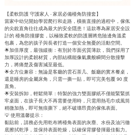
【柔軟防護 守護家人 ‧ 家居必備檯角防撞套】
當家中幼兒開始學習爬行和走路，橫衝直撞的過程中，傢俬
的尖銳直角往往成為最大的安全隱患！這款專為家居安全設
計的 檯角防撞膠套，以極致柔軟的防護層將危險邊角溫柔
包裹，為您的孩子與長者打造一個安全無憂的活動空間。
🌟加倍厚度，最強緩衝：有別於市面劣質薄款，我們採用了
加厚設計的柔韌材質，內部結構能像氣囊般瞬間分散撞擊
力，將痛楚及傷害減至最低。
🌟全方位兼容：無論是客廳的雲石茶几、飯廳的實木餐桌，
還是睡房的金屬床角，只需一撕一貼，即可完美包覆 90 度
直角。
🌟安裝拆卸，輕鬆簡單：特製的強力雙面膠紙不僅能緊緊抓
牢桌面，在孩子長大不再需要使用時，只需用熱毛巾或風筒
稍微加熱，即可無痕撕下，絕不破壞昂貴的傢俬表面。
💡 使用溫馨提示：
黏貼前，請務必先用乾布將檯角表面的灰塵、水份及油污徹
底擦拭乾淨，並保持表面乾燥，以確保背膠發揮最佳黏力。