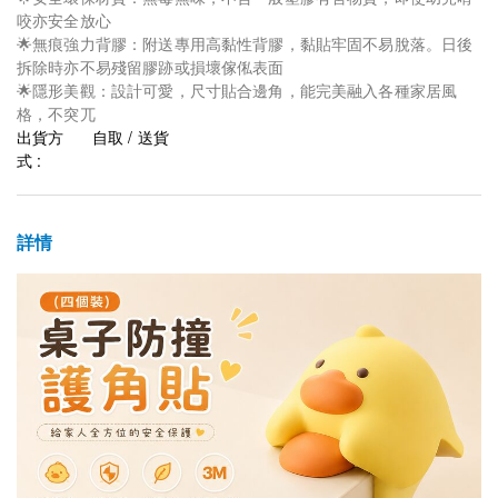
咬亦安全放心
🌟無痕強力背膠：附送專用高黏性背膠，黏貼牢固不易脫落。日後
拆除時亦不易殘留膠跡或損壞傢俬表面
🌟隱形美觀：設計可愛，尺寸貼合邊角，能完美融入各種家居風
格，不突兀
出貨方
自取 / 送貨
式 :
詳情