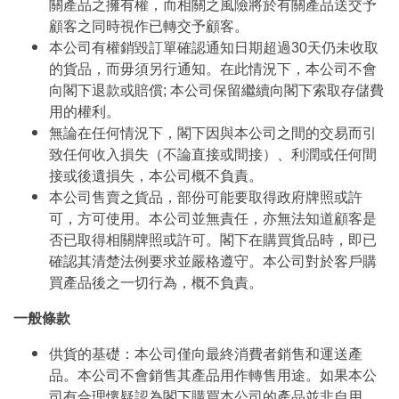
關產品之擁有權，而相關之風險將於有關產品送交予
顧客之同時視作已轉交予顧客。
本公司有權銷毀訂單確認通知日期超過30天仍未收取
的貨品，而毋須另行通知。在此情況下，本公司不會
向閣下退款或賠償; 本公司保留繼續向閣下索取存儲費
用的權利。
無論在任何情況下，閣下因與本公司之間的交易而引
致任何收入損失（不論直接或間接）、利潤或任何間
接或後遺損失，本公司概不負責。
本公司售賣之貨品，部份可能要取得政府牌照或許
可，方可使用。本公司並無責任，亦無法知道顧客是
否已取得相關牌照或許可。閣下在購買貨品時，即已
確認其清楚法例要求並嚴格遵守。本公司對於客戶購
買產品後之一切行為，概不負責。
一般條款
供貨的基礎：本公司僅向最終消費者銷售和運送產
品。本公司不會銷售其產品用作轉售用途。如果本公
司有合理懷疑認為閣下購買本公司的產品並非自用，