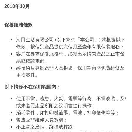
2018年10月
保養服務條款
河田生活有限公司 (以下簡稱「本公司」) 將根據以下
條款，按個別產品提供六個月至壹年有限保養服務：
客戶在要求保養服務時，必需出示購買產品之正本發
票或確認電郵。
經技術員判斷為非人為損壞，保用期內將免費維修及
更換零件。
以下情形不在保用範圍內：
使用不當、疏忽、火災、電擊等行為，不當改裝，及/
或未遵照產品所附之說明書進行操作；
消耗零件，如打印機油墨、電池﹑打印便條等等；
曾遭受非維修人員拆裝；
不正常之磨損﹑踫撞或摔跌；