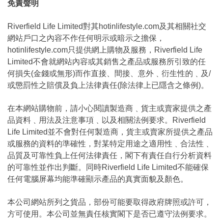
免責聲明
Riverfield Life Limited對其hotinlifestyle.com及其相關社交
網站戶口之內容不作任何明示或暗示之擔保，
hotinlifestyle.com只提供網上購物及服務，Riverfield Life
Limited不會就網站內容或其銷售之產品或服務所引致的任
何損失(金錢或無形)而作直接、間接、意外﹑衍生性的﹑及/
或懲罰性之賠償及負上法律責任(除法律上已隱含之條例)。
在本網站購物前，請小心閱讀製造商﹑貨主或賣家提供之產
品資料﹑用法及注意事項﹑以及相關法例要求。Riverfield
Life Limited並不會對任何製造商，貨主或賣家所提供之產品
或服務的資料的準確性，對某特定用途之適用性﹑合法性﹑
品質及可靠性負上任何法律責任，閣下有責任自行分析資料
的可靠性並作出判斷。同時Riverfield Life Limited不能確保
任何電腦屏幕均能準確顯示產品的真實面貌及顏色。
本公司網站所列之貨品，部份可能要取得政府牌照或許可，
方可使用。本公司並無責任核實閣下是否已遵守法例要求。