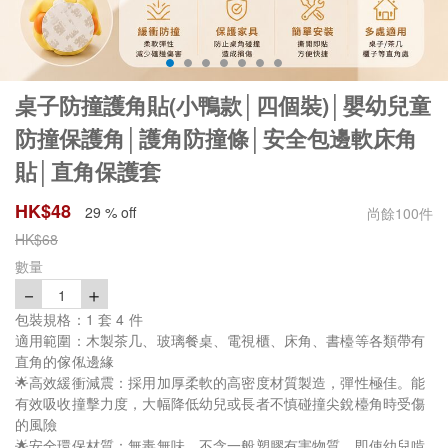
桌子防撞護角貼(小鴨款│四個裝)│嬰幼兒童
防撞保護角│護角防撞條│安全包邊軟床角
貼│直角保護套
HK$
48
29 % off
尚餘
100
件
HK$
68
數量
－
＋
1
包裝規格：1 套 4 件
適用範圍：木製茶几、玻璃餐桌、電視櫃、床角、書檯等各類帶有
直角的傢俬邊緣
🌟高效緩衝減震：採用加厚柔軟的高密度材質製造，彈性極佳。能
有效吸收撞擊力度，大幅降低幼兒或長者不慎碰撞尖銳檯角時受傷
的風險
🌟安全環保材質：無毒無味，不含一般塑膠有害物質，即使幼兒啃