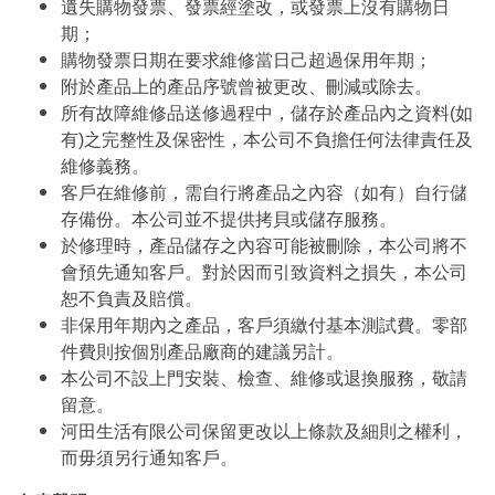
遺失購物發票、發票經塗改，或發票上沒有購物日
期；
購物發票日期在要求維修當日己超過保用年期；
附於產品上的產品序號曾被更改、刪減或除去。
所有故障維修品送修過程中，儲存於產品內之資料(如
有)之完整性及保密性，本公司不負擔任何法律責任及
維修義務。
客戶在維修前，需自行將產品之內容（如有）自行儲
存備份。本公司並不提供拷貝或儲存服務。
於修理時，產品儲存之內容可能被刪除，本公司將不
會預先通知客戶。對於因而引致資料之損失，本公司
恕不負責及賠償。
非保用年期內之產品，客戶須繳付基本測試費。零部
件費則按個別產品廠商的建議另計。
本公司不設上門安裝、檢查、維修或退換服務，敬請
留意。
河田生活有限公司保留更改以上條款及細則之權利，
而毋須另行通知客戶。